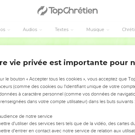
éos
Audios
Textes
Musique
Chrét
re vie privée est importante pour 
NEMENT DE L’ANNÉE !
ÉVITER LES VOTRES ?
sur le bouton « Accepter tous les cookies », vous acceptez que T
traceurs (comme des cookies ou l'identifiant unique de votre compte 
tes, leur impact, leur foi ou leur vision. Mais on voit
s données à caractère personnel (comme vos données de navigatio
fficiles qu'ils ont traversés, alors même que ce sont
 renseignées dans votre compte utilisateur) dans les buts suivants 
audience de notre service
s, et responsables reviennent sur les erreurs
 avancer avec plus de sagesse afin que leurs erreurs
ttre d'utiliser des services tiers tels que de la vidéo, des cartes
un ministère, une équipe, un groupe ou une famille,
ttre d'entrer en contact avec notre service de relation aux utilisat