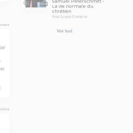
Samuel Peterschmitt -
65:58
La vie normale du
chrétien
Porte Ouverte Chrétienne
entaire
Voir tout
ar 
 
t 
E
entaire