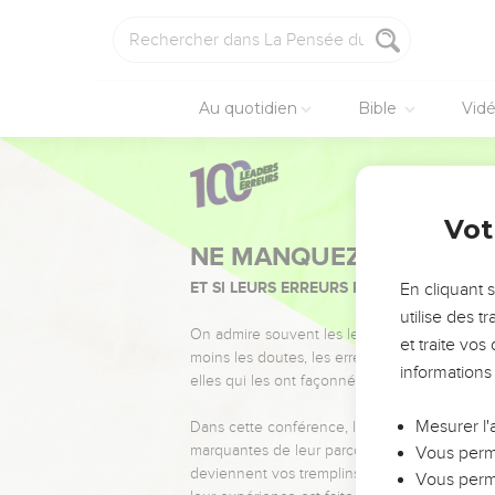
Au quotidien
Bible
Vid
Vot
NE MANQUEZ PAS L’ÉVÉ
ET SI LEURS ERREURS POUVAIENT VOUS 
En cliquant 
utilise des 
On admire souvent les leaders pour leurs réussi
et traite vo
moins les doutes, les erreurs et les saisons di
informations
elles qui les ont façonnés.
Mesurer l'
Dans cette conférence, leaders, entrepreneur
marquantes de leur parcours et les clés pour
Vous perme
deviennent vos tremplins. Que vous guidiez 
Vous perme