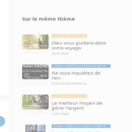
Sur le même thème
LA PENSÉE DU JOUR
Dieu vous guidera dans
07:43
votre voyage
Joyce Meyer
VIDÉO
PORTE OUVERTE CHRÉTIENNE
Ne vous inquiétez de
50:08
rien
Porte Ouverte Chrétienne
LA PENSÉE DU JOUR
Le meilleur moyen de
07:07
gérer l'argent
Joyce Meyer
VIDÉO
PORTE OUVERTE CHRÉTIENNE