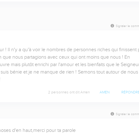
Signaler le comm
ur ! Il n'y a qu'à voir le nombres de personnes riches qui finissent p
n que nous partagions avec ceux qui ont moins que nous ! En 
e mais plutôt enrichi par l'amour et les bienfaits que le Seigneur
e suis bénie et je ne manque de rien ! Semons tout autour de nous e
!
2 personnes ont dit Amen
AMEN
RÉPONDR
Signaler le comm
oses d'en haut,merci pour ta parole