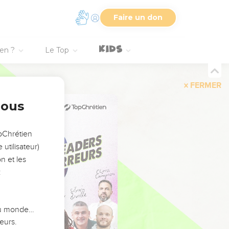
Faire un don
ien ?
Le Top
FERMER
nous
opChrétien
utilisateur)
n et les
:
 du monde…
eurs.