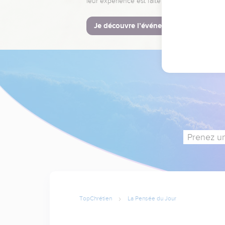
leur expérience est faite pour vous.
Je découvre l’événement
Prenez un
TopChrétien
La Pensée du Jour