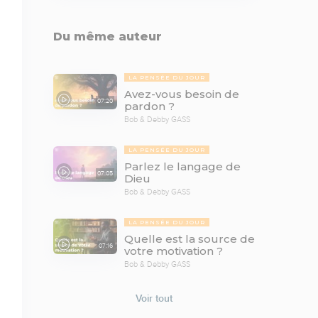
Du même auteur
LA PENSÉE DU JOUR
Avez-vous besoin de
07:20
pardon ?
Bob & Debby GASS
LA PENSÉE DU JOUR
Parlez le langage de
07:05
Dieu
Bob & Debby GASS
LA PENSÉE DU JOUR
Quelle est la source de
07:16
votre motivation ?
Bob & Debby GASS
Voir tout