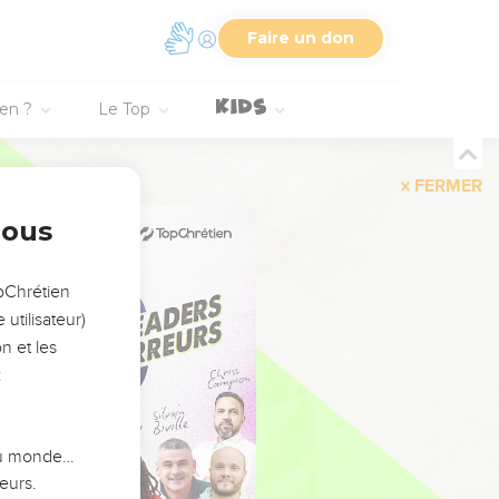
Faire un don
ien ?
Le Top
FERMER
nous
opChrétien
utilisateur)
n et les
:
 du monde…
eurs.