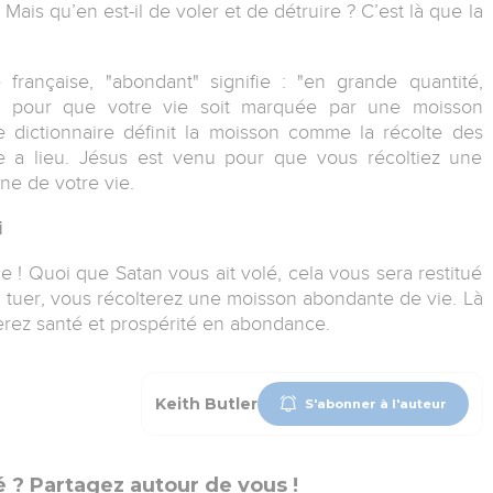
is qu’en est-il de voler et de détruire ? C’est là que la
 française, "abondant
"
signifie : "en grande quantité,
enu pour que votre vie soit marquée par une moisson
dictionnaire définit la moisson comme la récolte des
lle a lieu. Jésus est venu pour que vous récoltiez une
e de votre vie.
i
e ! Quoi que Satan vous ait volé, cela vous sera restitué
tuer, vous récolterez une moisson abondante de vie. Là
erez santé et prospérité en abondance.
Keith Butler
S'abonner à l'auteur
 ? Partagez autour de vous !