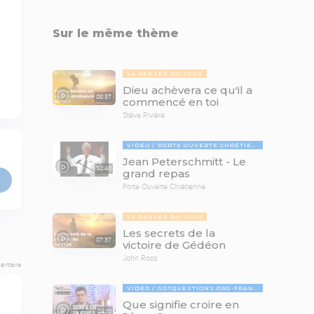
Sur le même thème
LA PENSÉE DU JOUR
Dieu achèvera ce qu'il a
08:37
commencé en toi
Stève Rivière
VIDÉO
PORTE OUVERTE CHRÉTIENNE
Jean Peterschmitt - Le
50:40
grand repas
Porte Ouverte Chrétienne
LA PENSÉE DU JOUR
Les secrets de la
07:37
victoire de Gédéon
John Roos
entaire
VIDÉO
GOTQUESTIONS.ORG-FRANÇAIS
Que signifie croire en
04:10