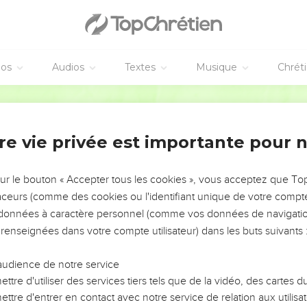
éos
Audios
Textes
Musique
Chrét
re vie privée est importante pour 
NEMENT DE L’ANNÉE !
ÉVITER LES VOTRES ?
sur le bouton « Accepter tous les cookies », vous acceptez que T
traceurs (comme des cookies ou l'identifiant unique de votre compte 
tes, leur impact, leur foi ou leur vision. Mais on voit
s données à caractère personnel (comme vos données de navigatio
fficiles qu'ils ont traversés, alors même que ce sont
 renseignées dans votre compte utilisateur) dans les buts suivants 
audience de notre service
s, et responsables reviennent sur les erreurs
 avancer avec plus de sagesse afin que leurs erreurs
ttre d'utiliser des services tiers tels que de la vidéo, des cartes
un ministère, une équipe, un groupe ou une famille,
ttre d'entrer en contact avec notre service de relation aux utilisat