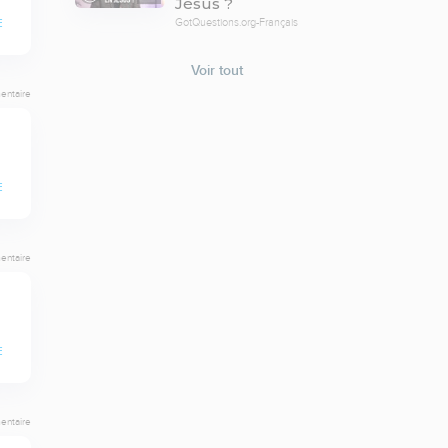
Jésus ?
GotQuestions.org-Français
E
Voir tout
entaire
E
entaire
E
entaire