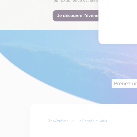
leur expérience est faite pour vous.
Je découvre l’événement
Prenez un
TopChrétien
La Pensée du Jour