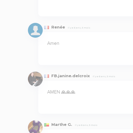
Renée
Il y a 6 ans, 5 mois
Amen
FB.janine.delcroix
Il y a 6 ans, 5 mois
AMEN 🙏🙏🙏
Marthe G.
Il y a 6 ans, 5 mois