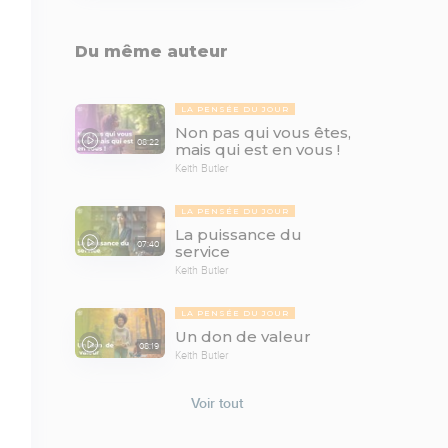
Du même auteur
LA PENSÉE DU JOUR
Non pas qui vous êtes,
08:22
mais qui est en vous !
Keith Butler
LA PENSÉE DU JOUR
La puissance du
07:40
service
Keith Butler
LA PENSÉE DU JOUR
Un don de valeur
08:19
Keith Butler
Voir tout