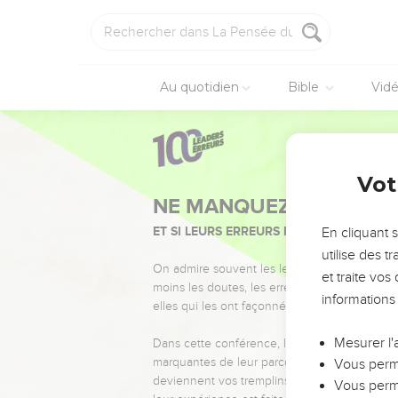
Au quotidien
Bible
Vid
Vot
NE MANQUEZ PAS L’ÉVÉ
ET SI LEURS ERREURS POUVAIENT VOUS 
En cliquant 
utilise des 
On admire souvent les leaders pour leurs réussi
et traite vo
moins les doutes, les erreurs et les saisons di
informations
elles qui les ont façonnés.
Mesurer l'
Dans cette conférence, leaders, entrepreneur
marquantes de leur parcours et les clés pour
Vous perme
deviennent vos tremplins. Que vous guidiez 
Vous perme