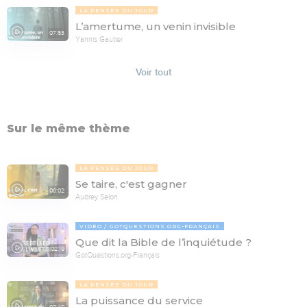
LA PENSÉE DU JOUR
L’amertume, un venin invisible
07:53
Yannis Gautier
Voir tout
Sur le même thème
LA PENSÉE DU JOUR
Se taire, c'est gagner
08:02
Audrey Selon
VIDÉO
GOTQUESTIONS.ORG-FRANÇAIS
Que dit la Bible de l’inquiétude ?
02:19
GotQuestions.org-Français
LA PENSÉE DU JOUR
La puissance du service