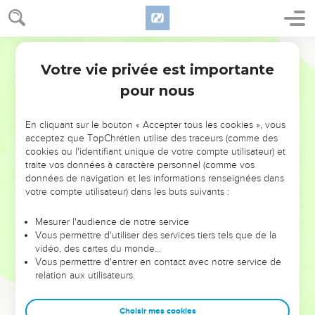
Votre vie privée est importante
pour nous
NE MANQUEZ PAS L’ÉVÉNEMENT
En cliquant sur le bouton « Accepter tous les cookies », vous
DE L’ANNÉE !
acceptez que TopChrétien utilise des traceurs (comme des
cookies ou l'identifiant unique de votre compte utilisateur) et
ET SI LEURS ERREURS POUVAIENT VOUS ÉVITER LES
traite vos données à caractère personnel (comme vos
VOTRES ?
données de navigation et les informations renseignées dans
votre compte utilisateur) dans les buts suivants :
On admire souvent les leaders pour leurs réussites, leur impact,
leur foi ou leur vision. Mais on voit moins les doutes, les erreurs
Mesurer l'audience de notre service
Vous permettre d'utiliser des services tiers tels que de la
et les saisons difficiles qu'ils ont traversés, alors même que ce
vidéo, des cartes du monde…
sont elles qui les ont façonnés.
Vous permettre d'entrer en contact avec notre service de
relation aux utilisateurs.
Dans cette conférence, leaders, entrepreneurs, et responsables
reviennent sur les erreurs marquantes de leur parcours et les
clés pour avancer avec plus de sagesse afin que leurs erreurs
Choisir mes cookies