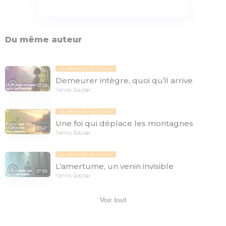
Du même auteur
LA PENSÉE DU JOUR
Demeurer intègre, quoi qu’il arrive
07:29
Yannis Gautier
LA PENSÉE DU JOUR
Une foi qui déplace les montagnes
07:47
Yannis Gautier
LA PENSÉE DU JOUR
L’amertume, un venin invisible
07:53
Yannis Gautier
Voir tout