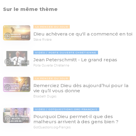
Sur le même thème
LA PENSÉE DU JOUR
Dieu achèvera ce qu'il a commencé en toi
08:37
Stève Rivière
VIDÉO
PORTE OUVERTE CHRÉTIENNE
Jean Peterschmitt - Le grand repas
50:40
Porte Ouverte Chrétienne
LA PENSÉE DU JOUR
Remerciez Dieu dès aujourd’hui pour la
07:04
vie qu’il vous donne
Elisabeth Dugas
VIDÉO
GOTQUESTIONS.ORG-FRANÇAIS
Pourquoi Dieu permet-il que des
03:33
malheurs arrivent à des gens bien ?
GotQuestions.org-Français