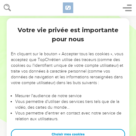
Votre vie privée est importante
pour nous
NE MANQUEZ PAS L’ÉVÉNEMENT
En cliquant sur le bouton « Accepter tous les cookies », vous
DE L’ANNÉE !
acceptez que TopChrétien utilise des traceurs (comme des
cookies ou l'identifiant unique de votre compte utilisateur) et
ET SI LEURS ERREURS POUVAIENT VOUS ÉVITER LES
traite vos données à caractère personnel (comme vos
VOTRES ?
données de navigation et les informations renseignées dans
votre compte utilisateur) dans les buts suivants :
On admire souvent les leaders pour leurs réussites, leur impact,
leur foi ou leur vision. Mais on voit moins les doutes, les erreurs
Mesurer l'audience de notre service
Vous permettre d'utiliser des services tiers tels que de la
et les saisons difficiles qu'ils ont traversés, alors même que ce
vidéo, des cartes du monde…
sont elles qui les ont façonnés.
Vous permettre d'entrer en contact avec notre service de
relation aux utilisateurs.
Dans cette conférence, leaders, entrepreneurs, et responsables
reviennent sur les erreurs marquantes de leur parcours et les
clés pour avancer avec plus de sagesse afin que leurs erreurs
Choisir mes cookies