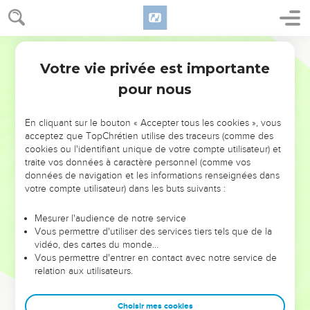
Votre vie privée est importante
pour nous
NE MANQUEZ PAS L’ÉVÉNEMENT
En cliquant sur le bouton « Accepter tous les cookies », vous
DE L’ANNÉE !
acceptez que TopChrétien utilise des traceurs (comme des
cookies ou l'identifiant unique de votre compte utilisateur) et
ET SI LEURS ERREURS POUVAIENT VOUS ÉVITER LES
traite vos données à caractère personnel (comme vos
VOTRES ?
données de navigation et les informations renseignées dans
votre compte utilisateur) dans les buts suivants :
On admire souvent les leaders pour leurs réussites, leur impact,
leur foi ou leur vision. Mais on voit moins les doutes, les erreurs
Mesurer l'audience de notre service
Vous permettre d'utiliser des services tiers tels que de la
et les saisons difficiles qu'ils ont traversés, alors même que ce
vidéo, des cartes du monde…
sont elles qui les ont façonnés.
Vous permettre d'entrer en contact avec notre service de
relation aux utilisateurs.
Dans cette conférence, leaders, entrepreneurs, et responsables
reviennent sur les erreurs marquantes de leur parcours et les
clés pour avancer avec plus de sagesse afin que leurs erreurs
Choisir mes cookies