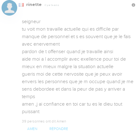
rinette
Il y a 14 ans
seigneur

tu voit mon travaille actuelle qui es difficile par 
manque de personnel et s es souvent que je le fais 
avec enervement

pardon de t offenser quand je travaille ainsi

aide moi a l accomplir avec exellence pour toi de 
mieux en mieux malgre la situation actuelle

gueris moi de cette nervosite que je peux avoir 
envers les personnes que je m occupe quand je me 
sens debordee et dans la peur de pas y arriver a 
temps

amen ,j ai confiance en toi car tu es le dieu tout 
puissant
39 personnes ont dit Amen
AMEN
RÉPONDRE