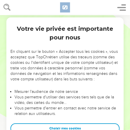
Votre vie privée est importante
pour nous
NE MANQUEZ PAS L’ÉVÉNEMENT
En cliquant sur le bouton « Accepter tous les cookies », vous
DE L’ANNÉE !
acceptez que TopChrétien utilise des traceurs (comme des
cookies ou l'identifiant unique de votre compte utilisateur) et
ET SI LEURS ERREURS POUVAIENT VOUS ÉVITER LES
traite vos données à caractère personnel (comme vos
VOTRES ?
données de navigation et les informations renseignées dans
votre compte utilisateur) dans les buts suivants :
On admire souvent les leaders pour leurs réussites, leur impact,
leur foi ou leur vision. Mais on voit moins les doutes, les erreurs
Mesurer l'audience de notre service
Vous permettre d'utiliser des services tiers tels que de la
et les saisons difficiles qu'ils ont traversés, alors même que ce
vidéo, des cartes du monde…
sont elles qui les ont façonnés.
Vous permettre d'entrer en contact avec notre service de
relation aux utilisateurs.
Dans cette conférence, leaders, entrepreneurs, et responsables
reviennent sur les erreurs marquantes de leur parcours et les
clés pour avancer avec plus de sagesse afin que leurs erreurs
Choisir mes cookies