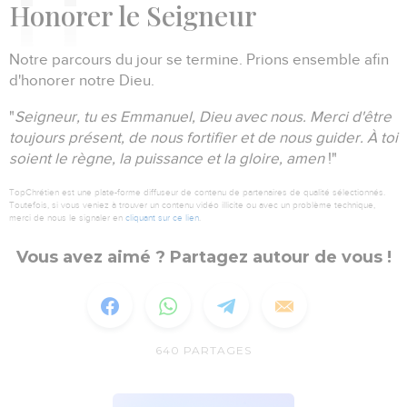
Honorer
le Seigneur
Notre parcours du jour se termine.
Prions ensemble afin
d'honorer notre Dieu.
"
Seigneur, tu es Emmanuel, Dieu avec nous.
Merci d'être
toujours présent, de nous fortifier et de nous guider.
À toi
soient le règne, la puissance et la gloire, amen
!"
TopChrétien est une plate-forme diffuseur de contenu de partenaires de qualité sélectionnés.
Toutefois, si vous veniez à trouver un contenu vidéo illicite ou avec un problème technique,
merci de nous le signaler en
cliquant sur ce lien
.
Vous avez aimé ? Partagez autour de vous !
640
PARTAGES