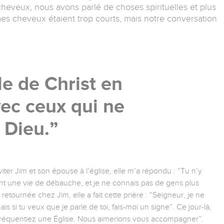
heveux, nous avons parlé de choses spirituelles et plus
, mes cheveux étaient trop courts, mais notre conversation
e de Christ en
ec ceux qui ne
 Dieu.
viter Jim et son épouse à l’église, elle m’a répondu : “Tu n’y
 ont une vie de débauche, et je ne connais pas de gens plus
retournée chez Jim, elle a fait cette prière : “Seigneur, je ne
s si tu veux que je parle de toi, fais-moi un signe”. Ce jour-là,
s fréquentiez une Église. Nous aimerions vous accompagner”.