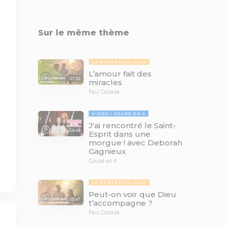
Sur le même thème
LA PENSÉE DU JOUR
L’amour fait des
07:38
miracles
Paul Calzada
VIDÉO
COUPÉ EN 4
J'ai rencontré le Saint-
29:46
Esprit dans une
morgue ! avec Deborah
Gagnieux
Coupé en 4
LA PENSÉE DU JOUR
Peut-on voir que Dieu
08:47
t’accompagne ?
Paul Calzada