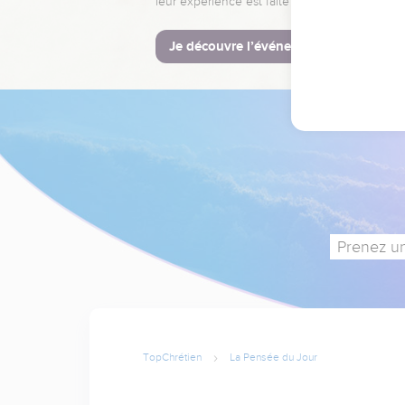
leur expérience est faite pour vous.
Je découvre l’événement
Prenez un
TopChrétien
La Pensée du Jour