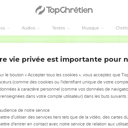
éos
Audios
Textes
Musique
Chrét
re vie privée est importante pour 
NEMENT DE L’ANNÉE !
ÉVITER LES VOTRES ?
sur le bouton « Accepter tous les cookies », vous acceptez que T
traceurs (comme des cookies ou l'identifiant unique de votre compte 
tes, leur impact, leur foi ou leur vision. Mais on voit
s données à caractère personnel (comme vos données de navigatio
fficiles qu'ils ont traversés, alors même que ce sont
 renseignées dans votre compte utilisateur) dans les buts suivants 
audience de notre service
s, et responsables reviennent sur les erreurs
 avancer avec plus de sagesse afin que leurs erreurs
ttre d'utiliser des services tiers tels que de la vidéo, des cartes
un ministère, une équipe, un groupe ou une famille,
ttre d'entrer en contact avec notre service de relation aux utilisat