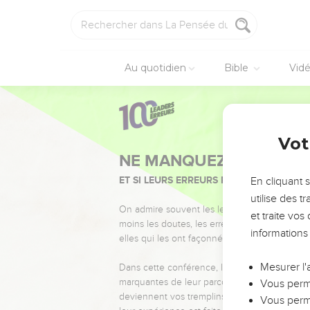
Au quotidien
Bible
Vid
Vot
NE MANQUEZ PAS L’ÉVÉ
ET SI LEURS ERREURS POUVAIENT VOUS 
En cliquant 
utilise des 
On admire souvent les leaders pour leurs réussi
et traite vo
moins les doutes, les erreurs et les saisons di
informations
elles qui les ont façonnés.
Mesurer l'
Dans cette conférence, leaders, entrepreneur
marquantes de leur parcours et les clés pour
Vous perme
deviennent vos tremplins. Que vous guidiez 
Vous perme