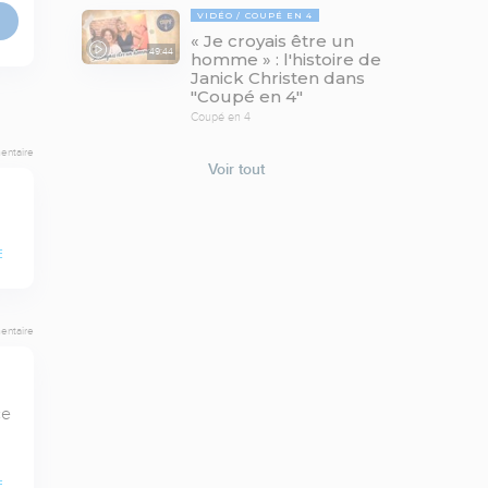
VIDÉO
COUPÉ EN 4
« Je croyais être un
49:44
homme » : l'histoire de
Janick Christen dans
"Coupé en 4"
Coupé en 4
entaire
Voir tout
E
entaire
e 
E