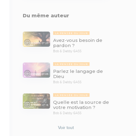
Du même auteur
LA PENSÉE DU JOUR
Avez-vous besoin de
07:20
pardon ?
Bob & Debby GASS
LA PENSÉE DU JOUR
Parlez le langage de
07:05
Dieu
Bob & Debby GASS
LA PENSÉE DU JOUR
Quelle est la source de
07:16
votre motivation ?
Bob & Debby GASS
Voir tout