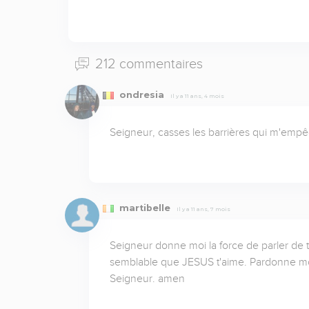
212 commentaires
ondresia
Il y a 11 ans, 4 mois
Seigneur, casses les barrières qui m'empê
martibelle
Il y a 11 ans, 7 mois
Seigneur donne moi la force de parler de 
semblable que JESUS t'aime. Pardonne moi t
Seigneur. amen