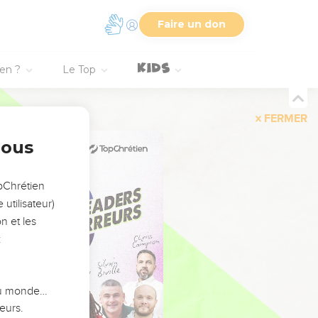
Faire un don
ien ?
Le Top
FERMER
nous
opChrétien
utilisateur)
n et les
:
 du monde…
eurs.