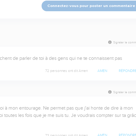
Connectez-vous pour poster un commentaire
Signaler le comm
chent de parler de toi à des gens qui ne te connaissent pas
72 personnes ont dit Amen
AMEN
RÉPONDR
Signaler le comm
toi à mon entourage. Ne permet pas que j'ai honte de dire à mon 
outes les fois que je me suis tu. Je voudrais compter sur ta grâc
73 personnes ont dit Amen
AMEN
RÉPONDR