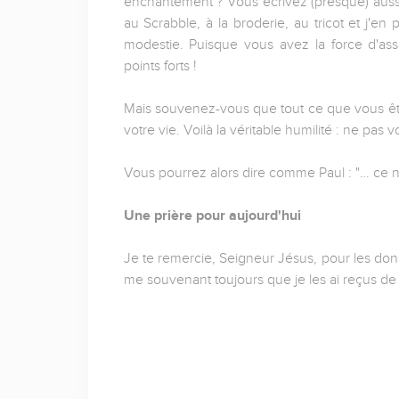
enchantement ? Vous écrivez (presque) aussi
au Scrabble, à la broderie, au tricot et j'e
modestie. Puisque vous avez la force d'ass
points forts !
Mais souvenez-vous que tout ce que vous ête
votre vie. Voilà la véritable humilité : ne pas
Vous pourrez alors dire comme Paul : "… ce n'es
Une prière pour aujourd'hui
Je te remercie, Seigneur Jésus, pour les dons
me souvenant toujours que je les ai reçus de t