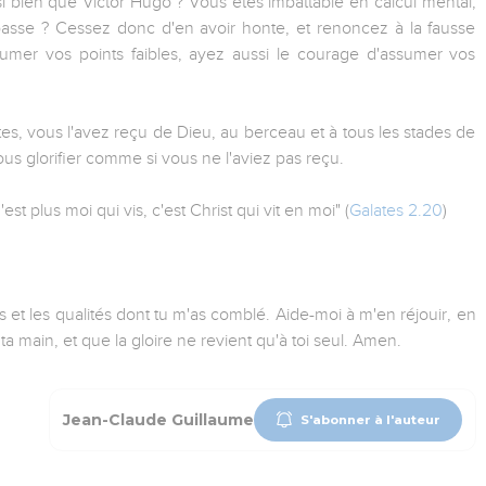
 bien que Victor Hugo ? Vous êtes imbattable en calcul mental,
n passe ? Cessez donc d'en avoir honte, et renoncez à la fausse
umer vos points faibles, ayez aussi le courage d'assumer vos
s, vous l'avez reçu de Dieu, au berceau et à tous les stades de
 vous glorifier comme si vous ne l'aviez pas reçu.
t plus moi qui vis, c'est Christ qui vit en moi" (
Galates 2.20
)
 et les qualités dont tu m'as comblé. Aide-moi à m'en réjouir, en
a main, et que la gloire ne revient qu'à toi seul. Amen.
Jean-Claude Guillaume
S'abonner à l'auteur