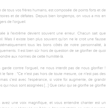
 de tous vos frères humains, est composée de points forts et de
ictoires et de défaites. Depuis bien longtemps, on vous a mis en
gers de l'orgueil.
ssée à l'extrême devient souvent une erreur. Chacun sait que
eil. Mais il existe bien plus souvent qu'on ne le croit une fausse
systématiquement tous les bons côtés de notre personnalité, à
ements. Il est bien sûr hors de question de se glorifier de quoi
répondre aux normes de cette humilité-là.
arde contre l'orgueil, ne nous interdit pas de nous glorifier !
le faire : "Ce n'est pas hors de toute mesure, ce n'est pas des
 mais c'est avec l'espérance, si votre foi augmente, de grandir
 qui nous sont assignées […] Que celui qui se glorifie se glorifie
us avez une voix magnifique, et vous entendre chanter est un