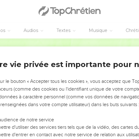
éos
Audios
Textes
Musique
Chrét
re vie privée est importante pour 
NEMENT DE L’ANNÉE !
ÉVITER LES VOTRES ?
sur le bouton « Accepter tous les cookies », vous acceptez que T
traceurs (comme des cookies ou l'identifiant unique de votre compte 
tes, leur impact, leur foi ou leur vision. Mais on voit
s données à caractère personnel (comme vos données de navigatio
fficiles qu'ils ont traversés, alors même que ce sont
 renseignées dans votre compte utilisateur) dans les buts suivants 
audience de notre service
s, et responsables reviennent sur les erreurs
 avancer avec plus de sagesse afin que leurs erreurs
ttre d'utiliser des services tiers tels que de la vidéo, des cartes
un ministère, une équipe, un groupe ou une famille,
ttre d'entrer en contact avec notre service de relation aux utilisat