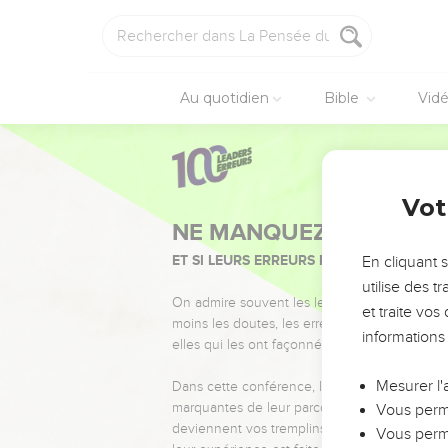
Au quotidien
Bible
Vid
Vot
NE MANQUEZ PAS L’ÉVÉ
ET SI LEURS ERREURS POUVAIENT VOUS 
En cliquant 
utilise des 
On admire souvent les leaders pour leurs réussi
et traite vo
moins les doutes, les erreurs et les saisons di
informations
elles qui les ont façonnés.
Mesurer l'
Dans cette conférence, leaders, entrepreneur
marquantes de leur parcours et les clés pour
Vous perme
deviennent vos tremplins. Que vous guidiez 
Vous perme