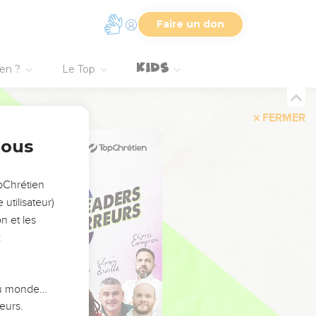
Faire un don
ien ?
Le Top
FERMER
nous
opChrétien
utilisateur)
n et les
:
 du monde…
eurs.