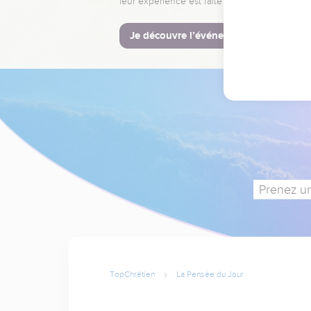
leur expérience est faite pour vous.
Je découvre l’événement
Prenez un
TopChrétien
La Pensée du Jour