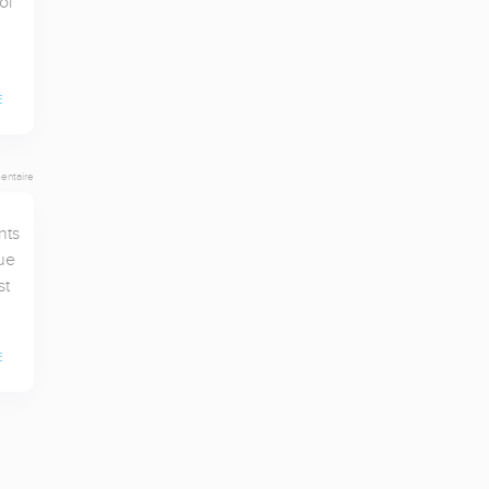
i 
E
entaire
ts 
ue 
t 
E