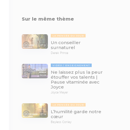
Sur le même thème
LA PENSÉE DU JOUR
Un conseiller
07:21
surnaturel
Derek Prince
VIDÉO
ENSEIGNEMENT
Ne laissez plus la peur
02:24
étouffer vos talents |
Pause vitaminée avec
Joyce
Joyce Meyer
LA PENSÉE DU JOUR
L’humilité garde notre
07:14
cœur
Bayless Conley