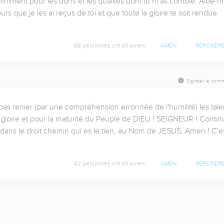
niment pour les dons et les qualités dont tu m'as comblé. Aide-mo
 que je les ai reçus de toi et que toute la gloire te soit rendue. 
68 personnes ont dit Amen
AMEN
RÉPONDR
Signaler le comm
pas renier (par une compréhension erronnée de l'humilité) les talen
a gloire et pour la maturité du Peuple de DIEU ! SEIGNEUR ! Contin
 dans le droit chemin qui es le tien, au Nom de JESUS, Amen ! C'es
62 personnes ont dit Amen
AMEN
RÉPONDR