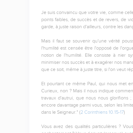
Je suis convaincu que votre vie, comme celle
points faibles, de succès et de revers, de v
garde, à juste raison d'ailleurs, contre les dan
Mais il faut se souvenir qu'une vérité pou
l'humilité est censée être l'opposé de l'orgu
notion de l'humilité. Elle consiste à nier 
minimiser nos succès et à exagérer nos manqu
que ce soit, même à juste titre, si l'on veut 
Et pourtant ce même Paul, qui nous met en g
Curieux, non ? Mais il nous indique comment 
travaux d'autrui, que nous nous glorifions ;
encore davantage parmi vous, selon les limites
dans le Seigneur." (
2 Corinthiens 10.15-17
)
Vous avez des qualités particulières ? Vo