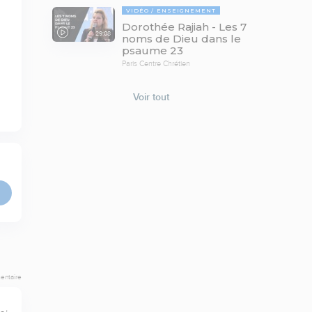
VIDÉO
ENSEIGNEMENT
Dorothée Rajiah - Les 7
29:08
noms de Dieu dans le
psaume 23
Paris Centre Chrétien
Voir tout
entaire