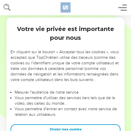
Votre vie privée est importante
pour nous
NE MANQUEZ PAS L’ÉVÉNEMENT
En cliquant sur le bouton « Accepter tous les cookies », vous
DE L’ANNÉE !
acceptez que TopChrétien utilise des traceurs (comme des
cookies ou l'identifiant unique de votre compte utilisateur) et
ET SI LEURS ERREURS POUVAIENT VOUS ÉVITER LES
traite vos données à caractère personnel (comme vos
VOTRES ?
données de navigation et les informations renseignées dans
votre compte utilisateur) dans les buts suivants :
On admire souvent les leaders pour leurs réussites, leur impact,
leur foi ou leur vision. Mais on voit moins les doutes, les erreurs
Mesurer l'audience de notre service
Vous permettre d'utiliser des services tiers tels que de la
et les saisons difficiles qu'ils ont traversés, alors même que ce
vidéo, des cartes du monde…
sont elles qui les ont façonnés.
Vous permettre d'entrer en contact avec notre service de
relation aux utilisateurs.
Dans cette conférence, leaders, entrepreneurs, et responsables
reviennent sur les erreurs marquantes de leur parcours et les
clés pour avancer avec plus de sagesse afin que leurs erreurs
Choisir mes cookies