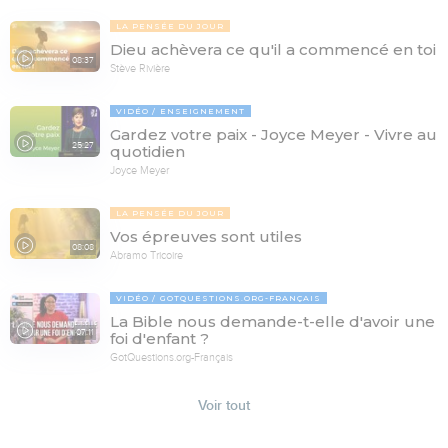
LA PENSÉE DU JOUR
Dieu achèvera ce qu'il a commencé en toi
08:37
Stève Rivière
VIDÉO
ENSEIGNEMENT
Gardez votre paix - Joyce Meyer - Vivre au
25:27
quotidien
Joyce Meyer
LA PENSÉE DU JOUR
Vos épreuves sont utiles
08:08
Abramo Tricoire
VIDÉO
GOTQUESTIONS.ORG-FRANÇAIS
La Bible nous demande-t-elle d'avoir une
07:11
foi d'enfant ?
GotQuestions.org-Français
Voir tout