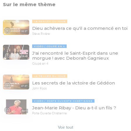
Sur le même thème
LA PENSÉE DU JOUR
Dieu achèvera ce qu'il a commencé en toi
08:37
Stève Rivière
VIDÉO
COUPÉ EN 4
J'ai rencontré le Saint-Esprit dans une
29:46
morgue ! avec Deborah Gagnieux
Coupé en 4
LA PENSÉE DU JOUR
Les secrets de la victoire de Gédéon
07:37
John Roos
VIDÉO
PORTE OUVERTE CHRÉTIENNE
Jean-Marie Ribay - Dieu a-t-il un fils ?
53:17
Porte Ouverte Chrétienne
Voir tout