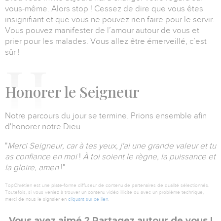
vous-même.
Alors stop ! Cessez de dire que vous êtes
insignifiant et que vous ne pouvez rien faire pour le servir.
Vous pouvez manifester de l’amour autour de vous et
prier pour les malades.
Vous allez être émerveillé, c’est
sûr !
H
onorer le Seigneur
Notre parcours du jour se termine.
Prions ensemble afin
d'honorer notre Dieu.
"
Merci Seigneur, car à tes yeux, j'ai une grande valeur et tu
as confiance en moi
!
À toi soient le règne, la puissance et
la gloire, amen
!"
TopChrétien est une plate-forme diffuseur de contenu de partenaires de qualité sélectionnés.
Toutefois, si vous veniez à trouver un contenu vidéo illicite ou avec un problème technique,
merci de nous le signaler en
cliquant sur ce lien
.
Vous avez aimé ? Partagez autour de vous !