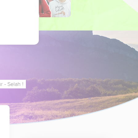
 - Selah !