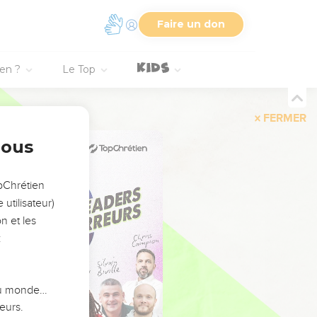
Faire un don
ien ?
Le Top
FERMER
nous
opChrétien
utilisateur)
n et les
:
 du monde…
eurs.