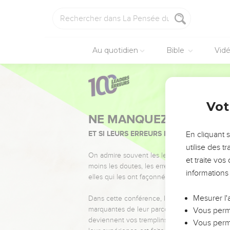
Au quotidien
Bible
Vid
Vot
NE MANQUEZ PAS L’ÉVÉ
ET SI LEURS ERREURS POUVAIENT VOUS 
En cliquant 
utilise des 
On admire souvent les leaders pour leurs réussi
et traite vo
moins les doutes, les erreurs et les saisons di
informations
elles qui les ont façonnés.
Mesurer l'
Dans cette conférence, leaders, entrepreneur
marquantes de leur parcours et les clés pour
Vous perme
deviennent vos tremplins. Que vous guidiez 
Vous perme