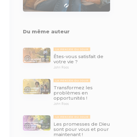
Du même auteur
LA PENSÉE DU JOUR
Êtes-vous satisfait de
07:49
votre vie ?
John Roos
LA PENSÉE DU JOUR
Transformez les
08:36
problèmes en
opportunités !
John Roos
LA PENSÉE DU JOUR
Les promesses de Dieu
07:07
sont pour vous et pour
maintenant !