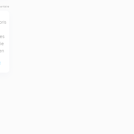
entaire
is 
es 
e 
en
E