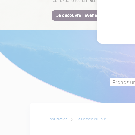
leur expérience est faite pour vous.
Je découvre l’événement
Prenez un
TopChrétien
La Pensée du Jour