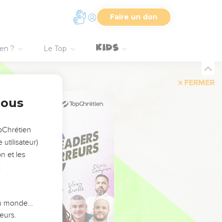
Faire un don
ien ?
Le Top
FERMER
nous
opChrétien
utilisateur)
n et les
:
 du monde…
eurs.