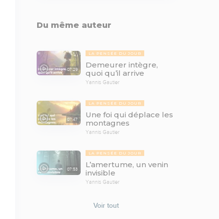
Du même auteur
LA PENSÉE DU JOUR
Demeurer intègre,
07:29
quoi qu’il arrive
Yannis Gautier
LA PENSÉE DU JOUR
Une foi qui déplace les
07:47
montagnes
Yannis Gautier
LA PENSÉE DU JOUR
L’amertume, un venin
07:53
invisible
Yannis Gautier
Voir tout