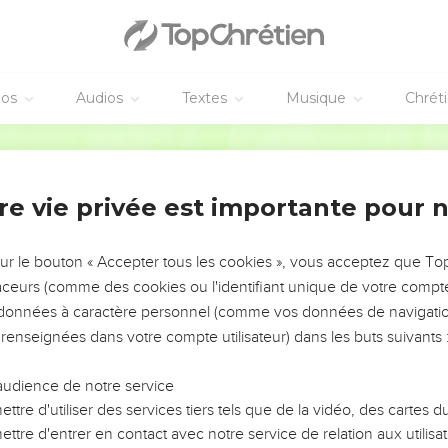
éos
Audios
Textes
Musique
Chrét
re vie privée est importante pour 
NEMENT DE L’ANNÉE !
ÉVITER LES VOTRES ?
sur le bouton « Accepter tous les cookies », vous acceptez que T
traceurs (comme des cookies ou l'identifiant unique de votre compte 
tes, leur impact, leur foi ou leur vision. Mais on voit
s données à caractère personnel (comme vos données de navigatio
fficiles qu'ils ont traversés, alors même que ce sont
 renseignées dans votre compte utilisateur) dans les buts suivants 
audience de notre service
s, et responsables reviennent sur les erreurs
 avancer avec plus de sagesse afin que leurs erreurs
ttre d'utiliser des services tiers tels que de la vidéo, des cartes
un ministère, une équipe, un groupe ou une famille,
ttre d'entrer en contact avec notre service de relation aux utilisat