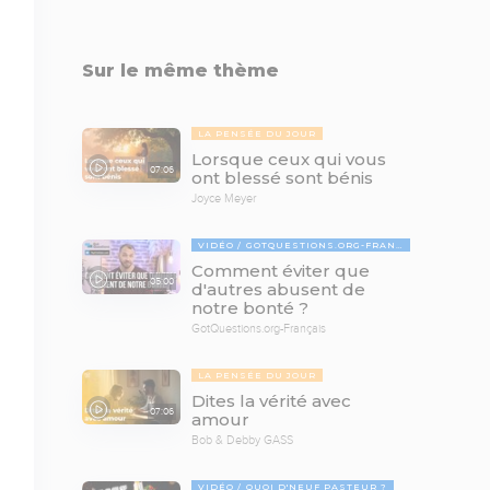
Sur le même thème
LA PENSÉE DU JOUR
Lorsque ceux qui vous
07:06
ont blessé sont bénis
Joyce Meyer
VIDÉO
GOTQUESTIONS.ORG-FRANÇAIS
Comment éviter que
05:00
d'autres abusent de
notre bonté ?
GotQuestions.org-Français
LA PENSÉE DU JOUR
Dites la vérité avec
07:06
amour
Bob & Debby GASS
VIDÉO
QUOI D'NEUF PASTEUR ?