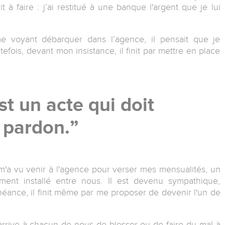
à faire : j’ai restitué à une banque l'argent que je lui
 me voyant débarquer dans l’agence, il pensait que je
fois, devant mon insistance, il finit par mettre en place
st un acte qui doit
 pardon.
m'a vu venir à l'agence pour verser mes mensualités, un
ement installé entre nous. Il est devenu sympathique,
chéance, il finit même par me proposer de devenir l'un de
 arrive à chacun de nous de blesser ou de faire du mal à