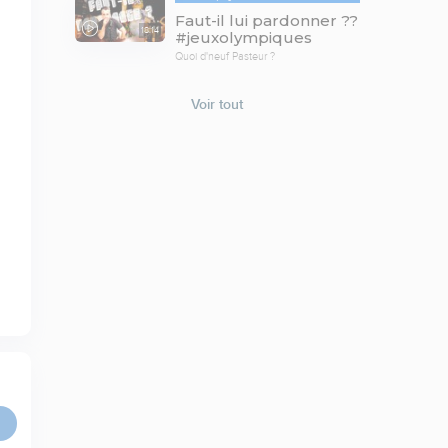
Faut-il lui pardonner ??
18:14
#jeuxolympiques
Quoi d'neuf Pasteur ?
Voir tout