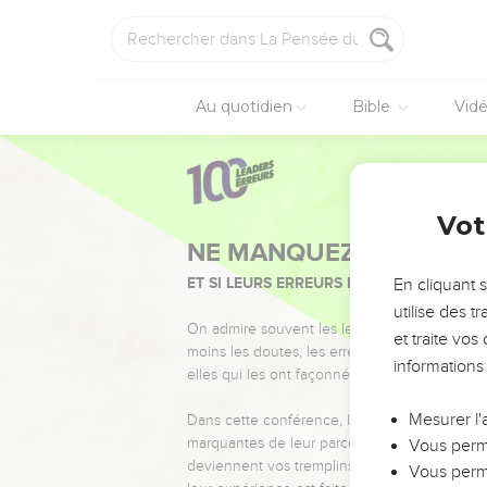
Au quotidien
Bible
Vid
Vot
NE MANQUEZ PAS L’ÉVÉ
ET SI LEURS ERREURS POUVAIENT VOUS 
En cliquant 
utilise des 
On admire souvent les leaders pour leurs réussi
et traite vo
moins les doutes, les erreurs et les saisons di
informations
elles qui les ont façonnés.
Mesurer l'
Dans cette conférence, leaders, entrepreneur
marquantes de leur parcours et les clés pour
Vous perme
deviennent vos tremplins. Que vous guidiez 
Vous perme