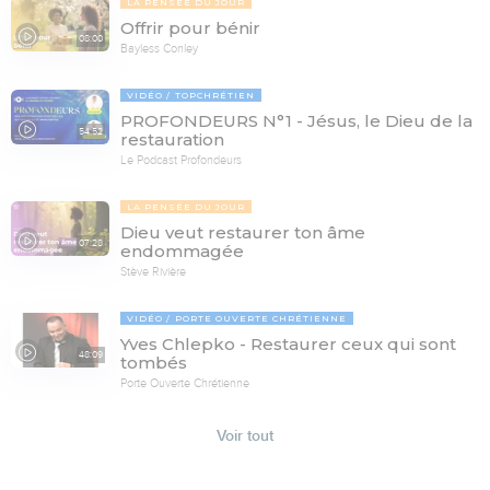
LA PENSÉE DU JOUR
Offrir pour bénir
08:00
Bayless Conley
VIDÉO
TOPCHRÉTIEN
PROFONDEURS N°1 - Jésus, le Dieu de la
54:52
restauration
Le Podcast Profondeurs
LA PENSÉE DU JOUR
Dieu veut restaurer ton âme
07:28
endommagée
Stève Rivière
VIDÉO
PORTE OUVERTE CHRÉTIENNE
Yves Chlepko - Restaurer ceux qui sont
48:09
tombés
Porte Ouverte Chrétienne
Voir tout