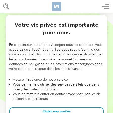
Votre vie privée est importante
pour nous
NE MANQUEZ PAS L’ÉVÉNEMENT
En cliquant sur le bouton « Accepter tous les cookies », vous
DE L’ANNÉE !
acceptez que TopChrétien utilise des traceurs (comme des
cookies ou l'identifiant unique de votre compte utilisateur) et
ET SI LEURS ERREURS POUVAIENT VOUS ÉVITER LES
traite vos données à caractère personnel (comme vos
VOTRES ?
données de navigation et les informations renseignées dans
votre compte utilisateur) dans les buts suivants :
On admire souvent les leaders pour leurs réussites, leur impact,
leur foi ou leur vision. Mais on voit moins les doutes, les erreurs
Mesurer l'audience de notre service
Vous permettre d'utiliser des services tiers tels que de la
et les saisons difficiles qu'ils ont traversés, alors même que ce
vidéo, des cartes du monde…
sont elles qui les ont façonnés.
Vous permettre d'entrer en contact avec notre service de
relation aux utilisateurs.
Dans cette conférence, leaders, entrepreneurs, et responsables
reviennent sur les erreurs marquantes de leur parcours et les
clés pour avancer avec plus de sagesse afin que leurs erreurs
Choisir mes cookies