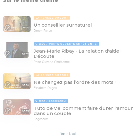
Sur le même thème
LA PENSÉE DU JOUR
Un conseiller surnaturel
07:21
Derek Prince
VIDÉO
PORTE OUVERTE CHRÉTIENNE
Jean-Marie Ribay - La relation d'aide :
59:07
L'écoute
Porte Ouverte Chrétienne
LA PENSÉE DU JOUR
Ne changez pas l’ordre des mots !
07:20
Elisabeth Dugas
VIDÉO
LOGOSCOM
Tuto de vie: comment faire durer l'amour
05:05
dans un couple
Logoscom
Voir tout