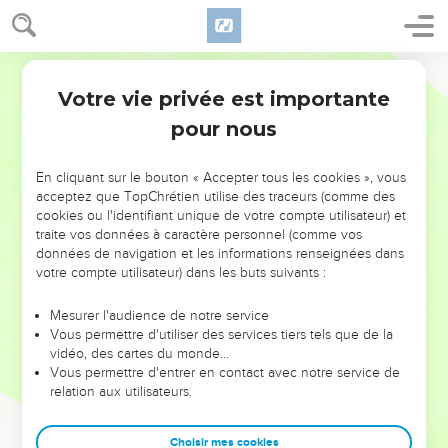
Votre vie privée est importante
pour nous
NE MANQUEZ PAS L’ÉVÉNEMENT
En cliquant sur le bouton « Accepter tous les cookies », vous
DE L’ANNÉE !
acceptez que TopChrétien utilise des traceurs (comme des
cookies ou l'identifiant unique de votre compte utilisateur) et
ET SI LEURS ERREURS POUVAIENT VOUS ÉVITER LES
traite vos données à caractère personnel (comme vos
VOTRES ?
données de navigation et les informations renseignées dans
votre compte utilisateur) dans les buts suivants :
On admire souvent les leaders pour leurs réussites, leur impact,
leur foi ou leur vision. Mais on voit moins les doutes, les erreurs
Mesurer l'audience de notre service
Vous permettre d'utiliser des services tiers tels que de la
et les saisons difficiles qu'ils ont traversés, alors même que ce
vidéo, des cartes du monde…
sont elles qui les ont façonnés.
Vous permettre d'entrer en contact avec notre service de
relation aux utilisateurs.
Dans cette conférence, leaders, entrepreneurs, et responsables
reviennent sur les erreurs marquantes de leur parcours et les
clés pour avancer avec plus de sagesse afin que leurs erreurs
Choisir mes cookies