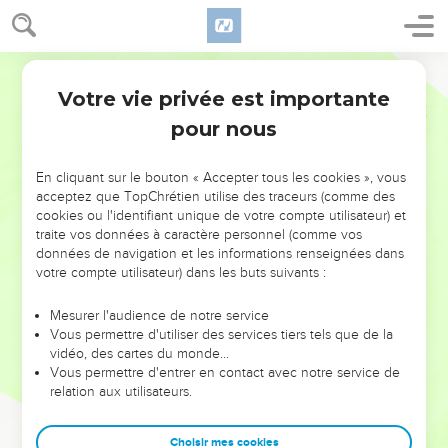
Votre vie privée est importante
pour nous
NE MANQUEZ PAS L’ÉVÉNEMENT
En cliquant sur le bouton « Accepter tous les cookies », vous
DE L’ANNÉE !
acceptez que TopChrétien utilise des traceurs (comme des
cookies ou l'identifiant unique de votre compte utilisateur) et
ET SI LEURS ERREURS POUVAIENT VOUS ÉVITER LES
traite vos données à caractère personnel (comme vos
VOTRES ?
données de navigation et les informations renseignées dans
votre compte utilisateur) dans les buts suivants :
On admire souvent les leaders pour leurs réussites, leur impact,
leur foi ou leur vision. Mais on voit moins les doutes, les erreurs
Mesurer l'audience de notre service
Vous permettre d'utiliser des services tiers tels que de la
et les saisons difficiles qu'ils ont traversés, alors même que ce
vidéo, des cartes du monde…
sont elles qui les ont façonnés.
Vous permettre d'entrer en contact avec notre service de
relation aux utilisateurs.
Dans cette conférence, leaders, entrepreneurs, et responsables
reviennent sur les erreurs marquantes de leur parcours et les
clés pour avancer avec plus de sagesse afin que leurs erreurs
Choisir mes cookies