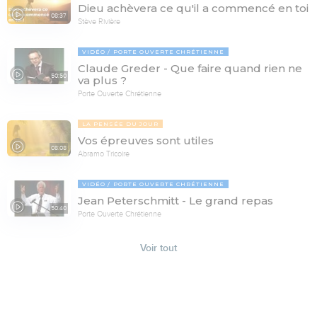
Dieu achèvera ce qu'il a commencé en toi
08:37
Stève Rivière
VIDÉO
PORTE OUVERTE CHRÉTIENNE
Claude Greder - Que faire quand rien ne
50:50
va plus ?
Porte Ouverte Chrétienne
LA PENSÉE DU JOUR
Vos épreuves sont utiles
08:08
Abramo Tricoire
VIDÉO
PORTE OUVERTE CHRÉTIENNE
Jean Peterschmitt - Le grand repas
50:40
Porte Ouverte Chrétienne
Voir tout