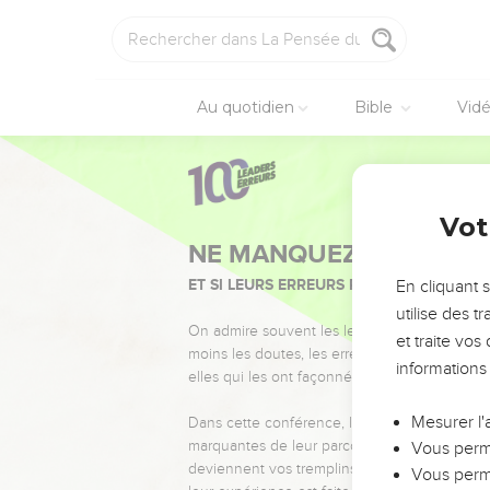
Au quotidien
Bible
Vid
Vot
NE MANQUEZ PAS L’ÉVÉ
ET SI LEURS ERREURS POUVAIENT VOUS 
En cliquant 
utilise des 
On admire souvent les leaders pour leurs réussi
et traite vo
moins les doutes, les erreurs et les saisons di
informations
elles qui les ont façonnés.
Mesurer l'
Dans cette conférence, leaders, entrepreneur
marquantes de leur parcours et les clés pour
Vous perme
deviennent vos tremplins. Que vous guidiez 
Vous perme