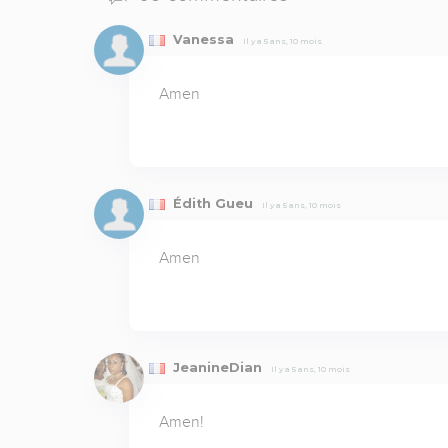
Vanessa
Il y a 5 ans, 10 mois
Amen
Édith Gueu
Il y a 5 ans, 10 mois
Amen
JeanineDian
Il y a 5 ans, 10 mois
Amen!