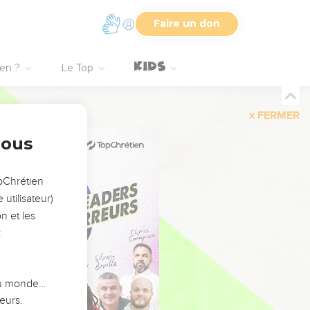
Faire un don
ien ?
Le Top
FERMER
nous
opChrétien
utilisateur)
n et les
:
 du monde…
eurs.