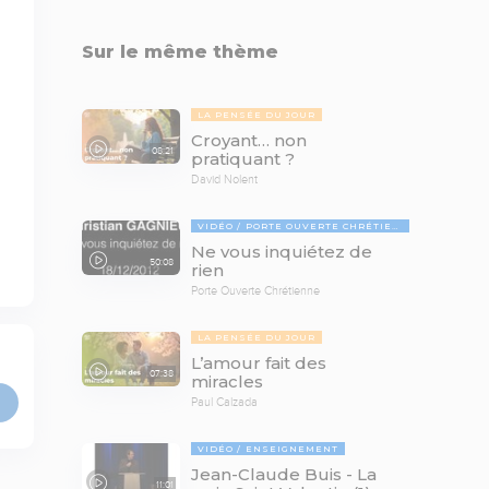
Sur le même thème
LA PENSÉE DU JOUR
Croyant… non
08:21
pratiquant ?
David Nolent
VIDÉO
PORTE OUVERTE CHRÉTIENNE
Ne vous inquiétez de
50:08
rien
Porte Ouverte Chrétienne
LA PENSÉE DU JOUR
L’amour fait des
07:38
miracles
Paul Calzada
VIDÉO
ENSEIGNEMENT
Jean-Claude Buis - La
11:01