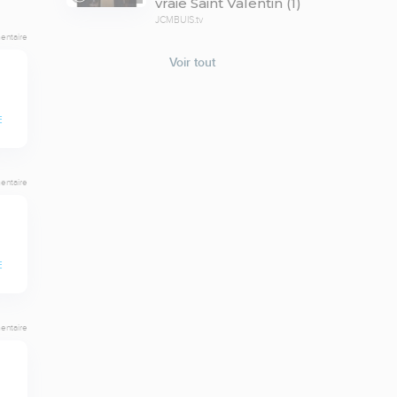
vraie Saint Valentin (1)
JCMBUIS.tv
entaire
Voir tout
E
entaire
E
entaire