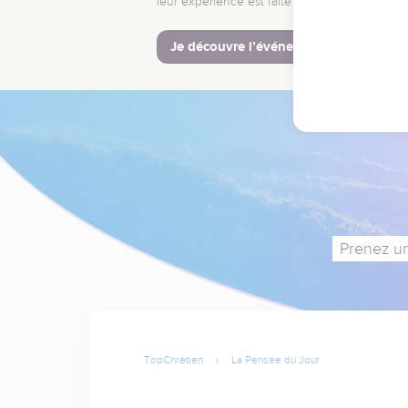
leur expérience est faite pour vous.
Je découvre l’événement
Prenez un
TopChrétien
La Pensée du Jour