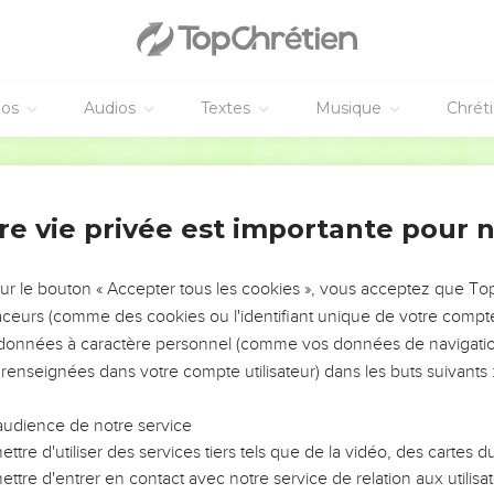
éos
Audios
Textes
Musique
Chrét
re vie privée est importante pour 
NEMENT DE L’ANNÉE !
ÉVITER LES VOTRES ?
sur le bouton « Accepter tous les cookies », vous acceptez que T
traceurs (comme des cookies ou l'identifiant unique de votre compte 
tes, leur impact, leur foi ou leur vision. Mais on voit
s données à caractère personnel (comme vos données de navigatio
fficiles qu'ils ont traversés, alors même que ce sont
 renseignées dans votre compte utilisateur) dans les buts suivants 
audience de notre service
s, et responsables reviennent sur les erreurs
 avancer avec plus de sagesse afin que leurs erreurs
ttre d'utiliser des services tiers tels que de la vidéo, des cartes
un ministère, une équipe, un groupe ou une famille,
ttre d'entrer en contact avec notre service de relation aux utilisat