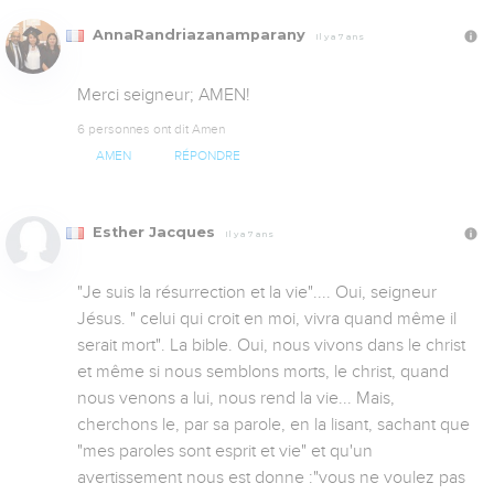
AnnaRandriazanamparany
Il y a 7 ans
Merci seigneur; AMEN!
6 personnes ont dit Amen
AMEN
RÉPONDRE
Esther Jacques
Il y a 7 ans
"Je suis la résurrection et la vie".... Oui, seigneur 
Jésus. " celui qui croit en moi, vivra quand même il 
serait mort". La bible. Oui, nous vivons dans le christ 
et même si nous semblons morts, le christ, quand 
nous venons a lui, nous rend la vie... Mais, 
cherchons le, par sa parole, en la lisant, sachant que 
"mes paroles sont esprit et vie" et qu'un 
avertissement nous est donne :"vous ne voulez pas 