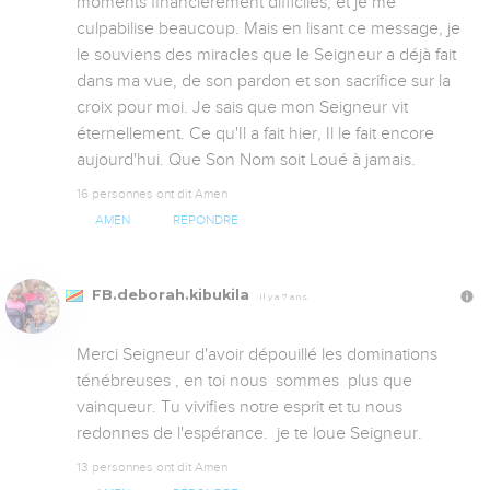
moments financièrement difficiles, et je me 
culpabilise beaucoup. Mais en lisant ce message, je 
le souviens des miracles que le Seigneur a déjà fait 
dans ma vue, de son pardon et son sacrifice sur la 
croix pour moi. Je sais que mon Seigneur vit 
éternellement. Ce qu'Il a fait hier, Il le fait encore 
aujourd'hui. Que Son Nom soit Loué à jamais.
16 personnes ont dit Amen
AMEN
RÉPONDRE
FB.deborah.kibukila
Il y a 7 ans
Merci Seigneur d'avoir dépouillé les dominations  
ténébreuses , en toi nous  sommes  plus que 
vainqueur. Tu vivifies notre esprit et tu nous   
redonnes de l'espérance.  je te loue Seigneur.
13 personnes ont dit Amen