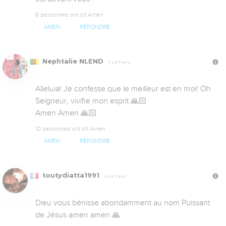
6 personnes ont dit Amen
AMEN
RÉPONDRE
Nephtalie NLEND
Il y a 7 ans
Alleluia! Je confesse que le meilleur est en moi! Oh 
Seigneur, vivifie mon esprit 🙏🏻

Amen Amen 🙏🏻
10 personnes ont dit Amen
AMEN
RÉPONDRE
toutydiatta1991
Il y a 7 ans
Dieu vous bénisse abondamment au nom Puissant 
de Jésus amen amen 🙏