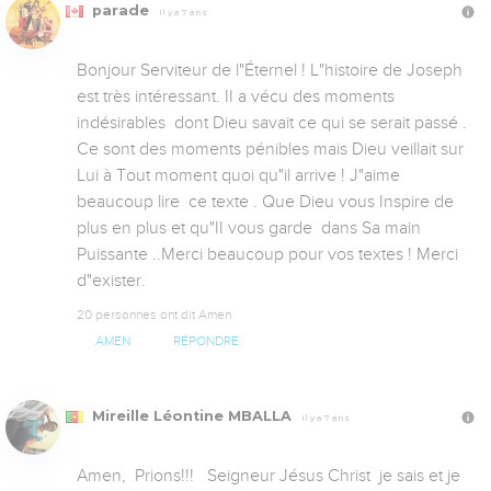
parade
Il y a 7 ans
Bonjour Serviteur de l"Éternel ! L"histoire de Joseph 
est très intéressant. II a vécu des moments 
indésirables  dont Dieu savait ce qui se serait passé . 
Ce sont des moments pénibles mais Dieu veillait sur 
Lui à Tout moment quoi qu"il arrive ! J"aime 
beaucoup lire  ce texte . Que Dieu vous Inspire de 
plus en plus et qu"II vous garde  dans Sa main 
Puissante ..Merci beaucoup pour vos textes ! Merci 
d"exister.
20 personnes ont dit Amen
AMEN
RÉPONDRE
Mireille Léontine MBALLA
Il y a 7 ans
Amen,  Prions!!!   Seigneur Jésus Christ  je sais et je 