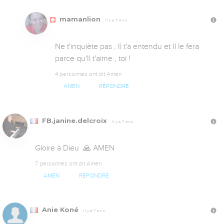
mamanlion
Il y a 7 ans
Ne t'inquiète pas , Il t'a entendu et Il le fera 
parce qu'Il t'aime , toi !
4 personnes ont dit Amen
AMEN
RÉPONDRE
FB.janine.delcroix
Il y a 7 ans
Gloire à Dieu  🙏 AMEN
7 personnes ont dit Amen
AMEN
RÉPONDRE
Anie Koné
Il y a 7 ans