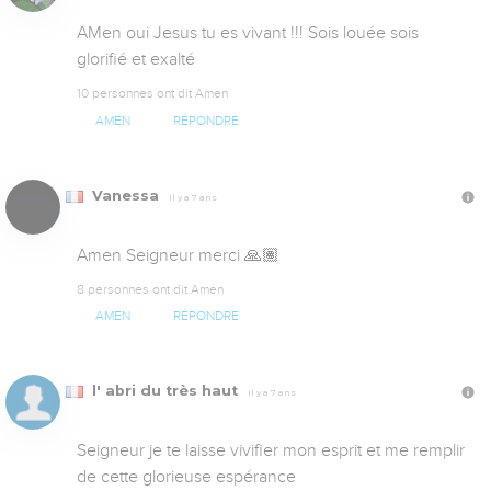
AMen oui Jesus tu es vivant !!! Sois louée sois 
glorifié et exalté
10 personnes ont dit Amen
AMEN
RÉPONDRE
Vanessa
Il y a 7 ans
Amen Seigneur merci 🙏🏽
8 personnes ont dit Amen
AMEN
RÉPONDRE
l' abri du très haut
Il y a 7 ans
Seigneur je te laisse vivifier mon esprit et me remplir 
de cette glorieuse espérance 
