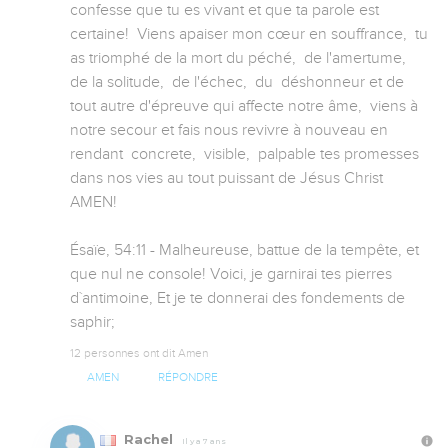
confesse que tu es vivant et que ta parole est 
certaine!  Viens apaiser mon cœur en souffrance,  tu 
as triomphé de la mort du péché,  de l'amertume,  
de la solitude,  de l'échec,  du  déshonneur et de 
tout autre d'épreuve qui affecte notre âme,  viens à 
notre secour et fais nous revivre à nouveau en 
rendant  concrete,  visible,  palpable tes promesses 
dans nos vies au tout puissant de Jésus Christ  
AMEN!

Ésaïe, 54:11 - Malheureuse, battue de la tempête, et 
que nul ne console! Voici, je garnirai tes pierres 
d`antimoine, Et je te donnerai des fondements de 
saphir;
12 personnes ont dit Amen
AMEN
RÉPONDRE
Rachel
Il y a 7 ans