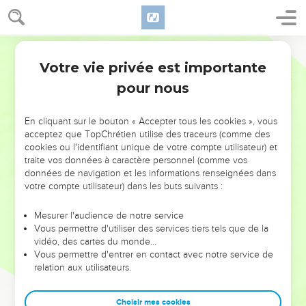
Votre vie privée est importante
pour nous
NE MANQUEZ PAS L’ÉVÉNEMENT
En cliquant sur le bouton « Accepter tous les cookies », vous
DE L’ANNÉE !
acceptez que TopChrétien utilise des traceurs (comme des
cookies ou l'identifiant unique de votre compte utilisateur) et
ET SI LEURS ERREURS POUVAIENT VOUS ÉVITER LES
traite vos données à caractère personnel (comme vos
VOTRES ?
données de navigation et les informations renseignées dans
votre compte utilisateur) dans les buts suivants :
On admire souvent les leaders pour leurs réussites, leur impact,
leur foi ou leur vision. Mais on voit moins les doutes, les erreurs
Mesurer l'audience de notre service
Vous permettre d'utiliser des services tiers tels que de la
et les saisons difficiles qu'ils ont traversés, alors même que ce
vidéo, des cartes du monde…
sont elles qui les ont façonnés.
Vous permettre d'entrer en contact avec notre service de
relation aux utilisateurs.
Dans cette conférence, leaders, entrepreneurs, et responsables
reviennent sur les erreurs marquantes de leur parcours et les
clés pour avancer avec plus de sagesse afin que leurs erreurs
Choisir mes cookies