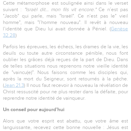
Cette métamorphose est soulignée ainsi dans le verset
suivant :
"Israël dit… mon fils vit encore."
Ce n’est pas
"Jacob" qui parle, mais "Israël". Ce n’est pas le" vieil
homme", mais "l’homme nouveau". Il revêt à nouveau
l’identité que Dieu lui avait donnée à Péniel. (
Genèse
32.28
)
Parfois les épreuves, les échecs, les drames de la vie, les
deuils ou toute autre circonstance pénible, nous font
oublier les grâces déjà reçues de la part de Dieu. Dans
de telles situations nous reprenons notre vieille identité
de "vaincu(e)". Nous faisons comme les disciples qui,
après la mort du Seigneur, sont retournés à la pêche.
(
Jean 21.3
) Il nous faut recevoir à nouveau la révélation de
Christ ressuscité pour ne plus rester dans la défaite, pour
reprendre notre identité de vainqueur.
Un conseil pour aujourd’hui
Alors que votre esprit est abattu, que votre âme est
languissante, recevez cette bonne nouvelle : Jésus est