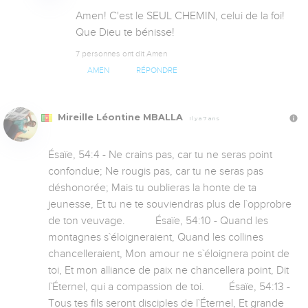
Amen! C'est le SEUL CHEMIN, celui de la foi! 
Que Dieu te bénisse!
7 personnes ont dit Amen
AMEN
RÉPONDRE
Mireille Léontine MBALLA
Il y a 7 ans
Ésaïe, 54:4 - Ne crains pas, car tu ne seras point 
confondue; Ne rougis pas, car tu ne seras pas 
déshonorée; Mais tu oublieras la honte de ta 
jeunesse, Et tu ne te souviendras plus de l`opprobre 
de ton veuvage.           Ésaïe, 54:10 - Quand les 
montagnes s`éloigneraient, Quand les collines 
chancelleraient, Mon amour ne s`éloignera point de 
toi, Et mon alliance de paix ne chancellera point, Dit 
l`Éternel, qui a compassion de toi.         Ésaïe, 54:13 - 
Tous tes fils seront disciples de l`Éternel, Et grande 