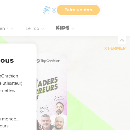
Faire un don
ien ?
Le Top
FERMER
nous
opChrétien
utilisateur)
n et les
:
 du monde…
eurs.