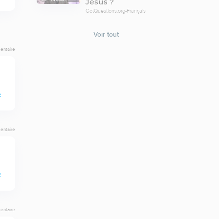
Jésus ?
GotQuestions.org-Français
Voir tout
entaire
E
entaire
E
entaire