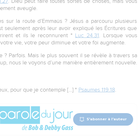
1.27
. Dieu peut faire toutes sortes de choses, mais vous
llement aveugle.
s sur la route d’Emmaüs ? Jésus a parcouru plusieurs
t seulement après leur avoir expliqué les Écritures que
rirent et ils le reconnurent "
Luc 24.31
. Lorsque vous
otre vie, votre peur diminue et votre foi augmente.
se ? Parfois. Mais le plus souvent il se révèle à travers sa
coup, nous le voyons d’une manière entièrement nouvelle.
yeux, pour que je contemple […] "
Psaumes 119.18
.
S'abonner à l'auteur