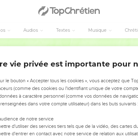
éos
Audios
Textes
Musique
Chrét
re vie privée est importante pour 
NEMENT DE L’ANNÉE !
ÉVITER LES VOTRES ?
sur le bouton « Accepter tous les cookies », vous acceptez que T
traceurs (comme des cookies ou l'identifiant unique de votre compte 
tes, leur impact, leur foi ou leur vision. Mais on voit
s données à caractère personnel (comme vos données de navigatio
fficiles qu'ils ont traversés, alors même que ce sont
 renseignées dans votre compte utilisateur) dans les buts suivants 
audience de notre service
s, et responsables reviennent sur les erreurs
 avancer avec plus de sagesse afin que leurs erreurs
ttre d'utiliser des services tiers tels que de la vidéo, des cartes
un ministère, une équipe, un groupe ou une famille,
ttre d'entrer en contact avec notre service de relation aux utilisat