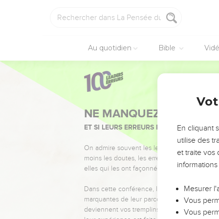
Au quotidien
Bible
Vid
Vot
NE MANQUEZ PAS L’ÉVÉ
ET SI LEURS ERREURS POUVAIENT VOUS 
En cliquant 
utilise des 
On admire souvent les leaders pour leurs réussi
et traite vo
moins les doutes, les erreurs et les saisons di
informations
elles qui les ont façonnés.
Mesurer l'
Dans cette conférence, leaders, entrepreneur
marquantes de leur parcours et les clés pour
Vous perme
deviennent vos tremplins. Que vous guidiez 
Vous perme