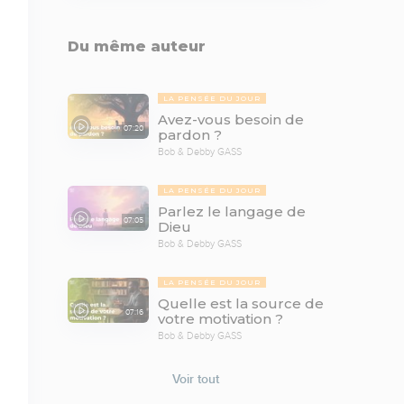
Du même auteur
LA PENSÉE DU JOUR
Avez-vous besoin de
07:20
pardon ?
Bob & Debby GASS
LA PENSÉE DU JOUR
Parlez le langage de
07:05
Dieu
Bob & Debby GASS
LA PENSÉE DU JOUR
Quelle est la source de
07:16
votre motivation ?
Bob & Debby GASS
Voir tout