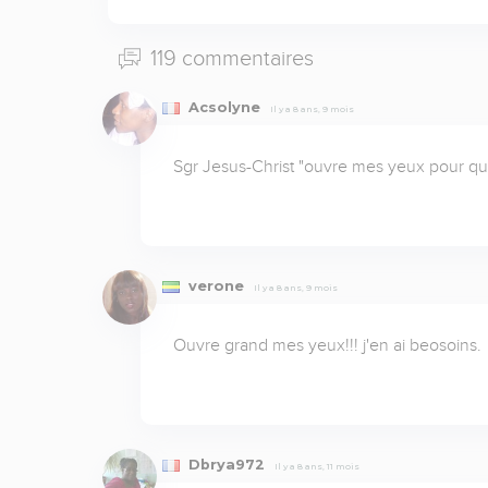
119 commentaires
Acsolyne
Il y a 8 ans, 9 mois
Sgr Jesus-Christ "ouvre mes yeux pour que
verone
Il y a 8 ans, 9 mois
Ouvre grand mes yeux!!! j'en ai beosoins.
Dbrya972
Il y a 8 ans, 11 mois