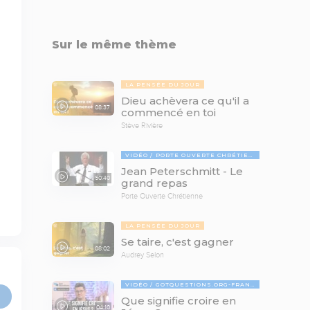
Sur le même thème
LA PENSÉE DU JOUR
Dieu achèvera ce qu'il a
08:37
commencé en toi
Stève Rivière
VIDÉO
PORTE OUVERTE CHRÉTIENNE
Jean Peterschmitt - Le
50:40
grand repas
Porte Ouverte Chrétienne
LA PENSÉE DU JOUR
Se taire, c'est gagner
08:02
Audrey Selon
VIDÉO
GOTQUESTIONS.ORG-FRANÇAIS
Que signifie croire en
04:10