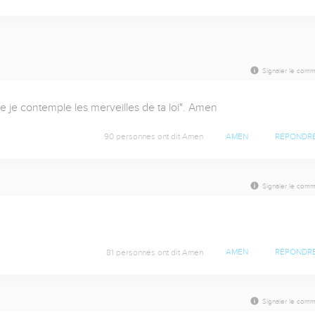
Signaler le comm
 je contemple les merveilles de ta loi". Amen
90 personnes ont dit Amen
AMEN
RÉPONDR
Signaler le comm
81 personnes ont dit Amen
AMEN
RÉPONDR
Signaler le comm