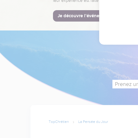
leur expérience est faite pour vous.
Je découvre l’événement
Prenez un
TopChrétien
La Pensée du Jour