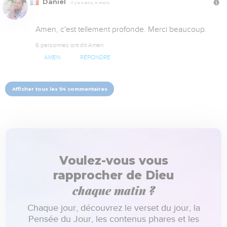
Daniel
Il y a 4 ans, 4 mois
Amen, c'est tellement profonde. Merci beaucoup.
6 personnes ont dit Amen
AMEN
RÉPONDRE
Afficher tous les 114 commentaires
Voulez-vous vous
rapprocher de Dieu
chaque matin ?
Chaque jour, découvrez le verset du jour, la
Pensée du Jour, les contenus phares et les