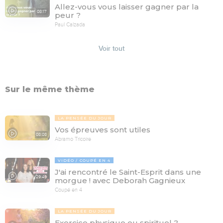
Allez-vous vous laisser gagner par la
08:17
peur ?
Paul Calzada
Voir tout
Sur le même thème
LA PENSÉE DU JOUR
Vos épreuves sont utiles
08:08
Abramo Tricoire
VIDÉO
COUPÉ EN 4
J'ai rencontré le Saint-Esprit dans une
29:46
morgue ! avec Deborah Gagnieux
Coupé en 4
LA PENSÉE DU JOUR
Exercice physique ou spirituel ?