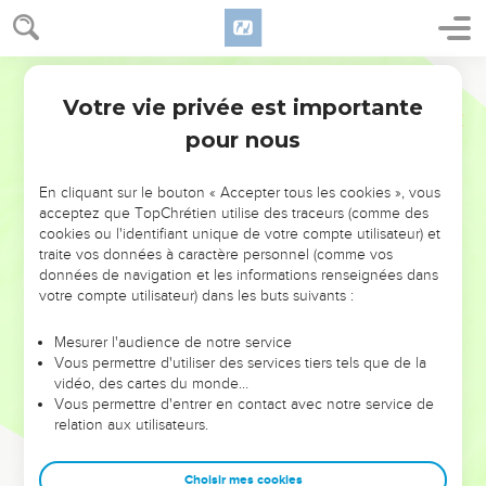
Votre vie privée est importante
pour nous
NE MANQUEZ PAS L’ÉVÉNEMENT
En cliquant sur le bouton « Accepter tous les cookies », vous
DE L’ANNÉE !
acceptez que TopChrétien utilise des traceurs (comme des
cookies ou l'identifiant unique de votre compte utilisateur) et
ET SI LEURS ERREURS POUVAIENT VOUS ÉVITER LES
traite vos données à caractère personnel (comme vos
VOTRES ?
données de navigation et les informations renseignées dans
votre compte utilisateur) dans les buts suivants :
On admire souvent les leaders pour leurs réussites, leur impact,
leur foi ou leur vision. Mais on voit moins les doutes, les erreurs
Mesurer l'audience de notre service
Vous permettre d'utiliser des services tiers tels que de la
et les saisons difficiles qu'ils ont traversés, alors même que ce
vidéo, des cartes du monde…
sont elles qui les ont façonnés.
Vous permettre d'entrer en contact avec notre service de
relation aux utilisateurs.
Dans cette conférence, leaders, entrepreneurs, et responsables
reviennent sur les erreurs marquantes de leur parcours et les
clés pour avancer avec plus de sagesse afin que leurs erreurs
Choisir mes cookies