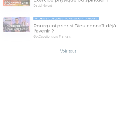
07:36
David Nolent
VIDÉO
GOTQUESTIONS.ORG-FRANÇAIS
Pourquoi prier si Dieu connaît déjà
04:24
l'avenir ?
GotQuestions.org-Français
Voir tout