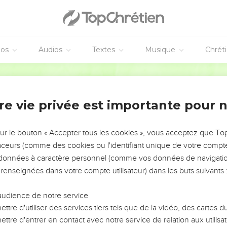
éos
Audios
Textes
Musique
Chrét
re vie privée est importante pour 
NEMENT DE L’ANNÉE !
ÉVITER LES VOTRES ?
sur le bouton « Accepter tous les cookies », vous acceptez que T
traceurs (comme des cookies ou l'identifiant unique de votre compte 
tes, leur impact, leur foi ou leur vision. Mais on voit
s données à caractère personnel (comme vos données de navigatio
fficiles qu'ils ont traversés, alors même que ce sont
 renseignées dans votre compte utilisateur) dans les buts suivants 
audience de notre service
s, et responsables reviennent sur les erreurs
 avancer avec plus de sagesse afin que leurs erreurs
ttre d'utiliser des services tiers tels que de la vidéo, des cartes
un ministère, une équipe, un groupe ou une famille,
ttre d'entrer en contact avec notre service de relation aux utilisat