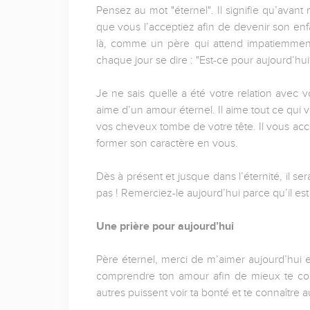
Pensez au mot "éternel". Il signifie qu’avan
que vous l’acceptiez afin de devenir son enfan
là, comme un père qui attend impatiemment 
chaque jour se dire : "Est-ce pour aujourd’hui
Je ne sais quelle a été votre relation avec v
aime d’un amour éternel. Il aime tout ce qui
vos cheveux tombe de votre tête. Il vous acce
former son caractère en vous.
Dès à présent et jusque dans l’éternité, il se
pas ! Remerciez-le aujourd’hui parce qu’il est
Une prière pour aujourd’hui
Père éternel, merci de m’aimer aujourd’hui 
comprendre ton amour afin de mieux te co
autres puissent voir ta bonté et te connaîtr