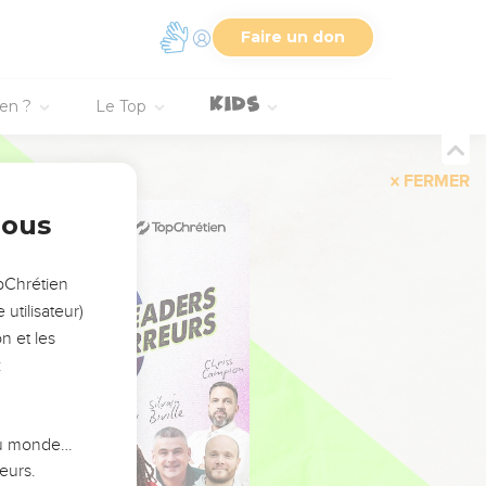
Faire un don
ien ?
Le Top
FERMER
nous
opChrétien
utilisateur)
n et les
:
 du monde…
eurs.