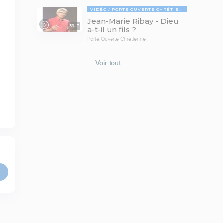
VIDÉO
PORTE OUVERTE CHRÉTIENNE
Jean-Marie Ribay - Dieu
53:17
a-t-il un fils ?
Porte Ouverte Chrétienne
Voir tout