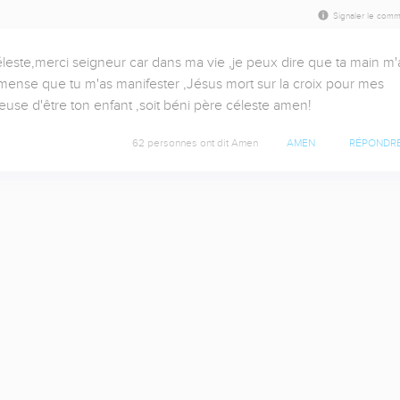
Signaler le comm
ste,merci seigneur car dans ma vie ,je peux dire que ta main m'a
mense que tu m'as manifester ,Jésus mort sur la croix pour mes 
use d'être ton enfant ,soit béni père céleste amen!
62 personnes ont dit Amen
AMEN
RÉPONDR