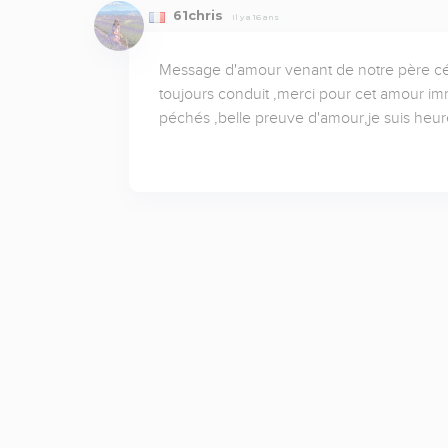
61chris
Il y a 16 ans
Message d'amour venant de notre père céle
toujours conduit ,merci pour cet amour im
péchés ,belle preuve d'amour,je suis heure