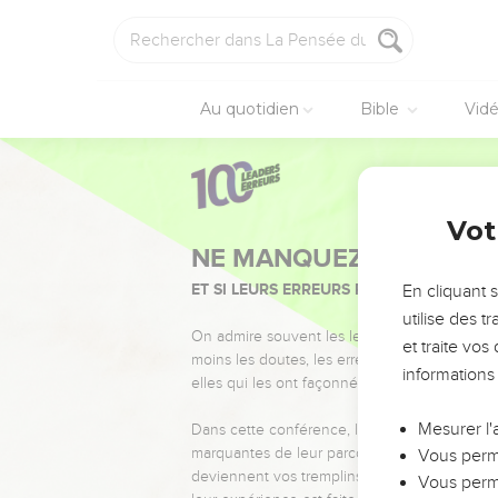
Au quotidien
Bible
Vid
Vot
NE MANQUEZ PAS L’ÉVÉ
ET SI LEURS ERREURS POUVAIENT VOUS 
En cliquant 
utilise des 
On admire souvent les leaders pour leurs réussi
et traite vo
moins les doutes, les erreurs et les saisons di
informations
elles qui les ont façonnés.
Mesurer l'
Dans cette conférence, leaders, entrepreneur
marquantes de leur parcours et les clés pour
Vous perme
deviennent vos tremplins. Que vous guidiez 
Vous perme