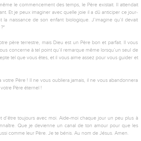
t même le commencement des temps, le Père existait. Il attendait
t. Et je peux imaginer avec quelle joie il a dû anticiper ce jour-
la naissance de son enfant biologique. J’imagine qu’il devait
 ?"
otre père terrestre, mais Dieu est un Père bon et parfait. Il vous
 vous concerne à tel point qu’il remarque même lorsqu’un seul de
pte tel que vous êtes, et il vous aime assez pour vous guider et
ra votre Père ! Il ne vous oubliera jamais, il ne vous abandonnera
 votre Père éternel !
et d’être toujours avec moi. Aide-moi chaque jour un peu plus à
nnaître. Que je devienne un canal de ton amour pour que les
e aussi comme leur Père. Je te bénis. Au nom de Jésus. Amen.