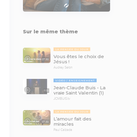
Sur le même thème
LA PENSÉE DU JOUR
Vous êtes le choix de
07:38
Jésus !
Audrey Selon
VIDÉO
ENSEIGNEMENT
Jean-Claude Buis - La
11:01
vraie Saint Valentin (1)
JCMBUIS.tv
LA PENSÉE DU JOUR
L’amour fait des
07:38
miracles
Paul Calzada