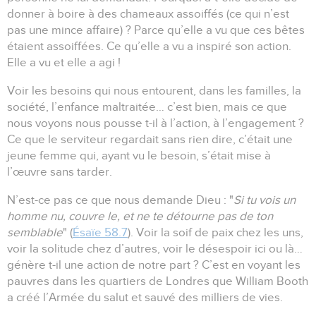
donner à boire à des chameaux assoiffés (ce qui n’est
pas une mince affaire) ?
Parce qu’elle a vu que ces bêtes
étaient assoiffées.
Ce qu’elle a vu a inspiré son action.
Elle a vu et elle a agi !
Voir les besoins qui nous entourent, dans les familles, la
société, l’enfance maltraitée… c’est bien, mais ce que
nous voyons nous pousse t-il à l’action, à l’engagement ?
Ce que le serviteur regardait sans rien dire, c’était une
jeune femme qui, ayant vu le besoin, s’était mise à
l’œuvre sans tarder.
N’est-ce pas ce que nous demande Dieu :
"
Si tu vois un
homme nu, couvre le, et ne te détourne pas de ton
semblable
" (
Ésaïe 58.7
).
Voir la soif de paix chez les uns,
voir la solitude chez d’autres, voir le désespoir ici ou là…
génère t-il une action de notre part ?
C’est en voyant les
pauvres dans les quartiers de Londres que William Booth
a créé l’Armée du salut et sauvé des milliers de vies.