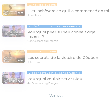
LA PENSÉE DU JOUR
Dieu achèvera ce qu'il a commencé en toi
08:37
Stève Rivière
VIDÉO
GOTQUESTIONS.ORG-FRANÇAIS
Pourquoi prier si Dieu connaît déjà
04:24
l'avenir ?
GotQuestions.org-Français
LA PENSÉE DU JOUR
Les secrets de la victoire de Gédéon
07:37
John Roos
VIDÉO
GOTQUESTIONS.ORG-FRANÇAIS
Pourquoi vouloir servir Dieu ?
04:45
GotQuestions.org-Français
Voir tout