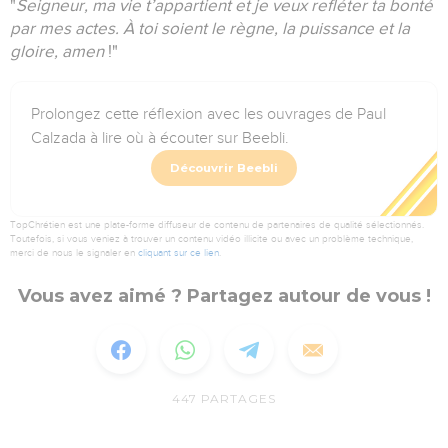
"
Seigneur, ma vie t’appartient et je veux refléter ta bonté
par mes actes.
À toi soient le règne, la puissance et la
gloire, amen
!"
Prolongez cette réflexion avec les ouvrages de Paul
Calzada à lire où à écouter sur Beebli.
Découvrir Beebli
TopChrétien est une plate-forme diffuseur de contenu de partenaires de qualité sélectionnés.
Toutefois, si vous veniez à trouver un contenu vidéo illicite ou avec un problème technique,
merci de nous le signaler en
cliquant sur ce lien
.
Vous avez aimé ? Partagez autour de vous !
447
PARTAGES