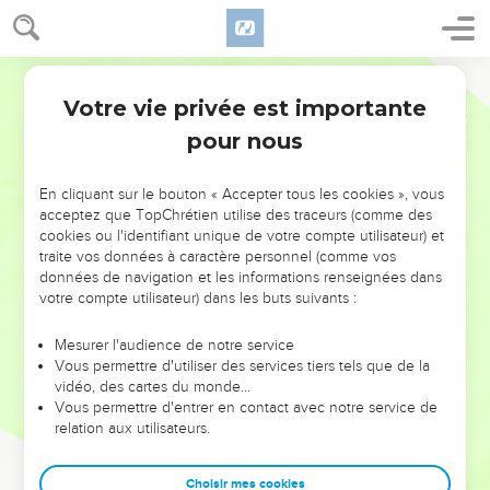
Votre vie privée est importante
pour nous
NE MANQUEZ PAS L’ÉVÉNEMENT
En cliquant sur le bouton « Accepter tous les cookies », vous
DE L’ANNÉE !
acceptez que TopChrétien utilise des traceurs (comme des
cookies ou l'identifiant unique de votre compte utilisateur) et
ET SI LEURS ERREURS POUVAIENT VOUS ÉVITER LES
traite vos données à caractère personnel (comme vos
VOTRES ?
données de navigation et les informations renseignées dans
votre compte utilisateur) dans les buts suivants :
On admire souvent les leaders pour leurs réussites, leur impact,
leur foi ou leur vision. Mais on voit moins les doutes, les erreurs
Mesurer l'audience de notre service
Vous permettre d'utiliser des services tiers tels que de la
et les saisons difficiles qu'ils ont traversés, alors même que ce
vidéo, des cartes du monde…
sont elles qui les ont façonnés.
Vous permettre d'entrer en contact avec notre service de
relation aux utilisateurs.
Dans cette conférence, leaders, entrepreneurs, et responsables
reviennent sur les erreurs marquantes de leur parcours et les
clés pour avancer avec plus de sagesse afin que leurs erreurs
Choisir mes cookies