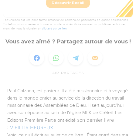
Découvrir Beebli
TopChrétien est une plate-forme diffuseur de contenu de partenaires de qualité sélectionnés.
Toutefois, si vous veniez à trouver un contenu vidéo illicite ou avec un problème technique,
merci de nous le signaler en
cliquant sur ce lien
.
Vous avez aimé ? Partagez autour de vous !
463
PARTAGES
Paul Calzada, est pasteur. Il a été missionnaire et à voyagé
dans le monde entier au service de la direction du travail
missionnaire des Assemblées de Dieu. Il sert aujourd'hui
avec son épouse au sein de l'église MLK de Créteil. Les
son dernier livre
Editions Première Partie ont édité
:
VIEILLIR HEUREUX
.
Voici ce qu'il écrit au sujet de ce livre : Étant entré dans ma