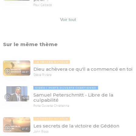
Paul Calzada
Voir tout
Sur le même thème
LA PENSÉE DU JOUR
Dieu achèvera ce qu'il a commencé en toi
08:37
Stève Rivière
VIDÉO
PORTE OUVERTE CHRÉTIENNE
Samuel Peterschmitt - Libre de la
62:01
culpabilité
Porte Ouverte Chrétienne
LA PENSÉE DU JOUR
Les secrets de la victoire de Gédéon
07:37
John Roos