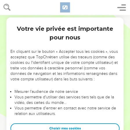
Votre vie privée est importante
pour nous
NE MANQUEZ PAS L’ÉVÉNEMENT
En cliquant sur le bouton « Accepter tous les cookies », vous
DE L’ANNÉE !
acceptez que TopChrétien utilise des traceurs (comme des
cookies ou l'identifiant unique de votre compte utilisateur) et
ET SI LEURS ERREURS POUVAIENT VOUS ÉVITER LES
traite vos données à caractère personnel (comme vos
VOTRES ?
données de navigation et les informations renseignées dans
votre compte utilisateur) dans les buts suivants :
On admire souvent les leaders pour leurs réussites, leur impact,
leur foi ou leur vision. Mais on voit moins les doutes, les erreurs
Mesurer l'audience de notre service
Vous permettre d'utiliser des services tiers tels que de la
et les saisons difficiles qu'ils ont traversés, alors même que ce
vidéo, des cartes du monde…
sont elles qui les ont façonnés.
Vous permettre d'entrer en contact avec notre service de
relation aux utilisateurs.
Dans cette conférence, leaders, entrepreneurs, et responsables
reviennent sur les erreurs marquantes de leur parcours et les
clés pour avancer avec plus de sagesse afin que leurs erreurs
Choisir mes cookies