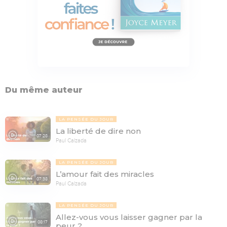
Du même auteur
LA PENSÉE DU JOUR
La liberté de dire non
07:28
Paul Calzada
LA PENSÉE DU JOUR
L’amour fait des miracles
07:38
Paul Calzada
LA PENSÉE DU JOUR
Allez-vous vous laisser gagner par la
08:17
peur ?