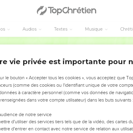
éos
Audios
Textes
Musique
Chrét
re vie privée est importante pour 
NEMENT DE L’ANNÉE !
ÉVITER LES VOTRES ?
sur le bouton « Accepter tous les cookies », vous acceptez que T
traceurs (comme des cookies ou l'identifiant unique de votre compte 
tes, leur impact, leur foi ou leur vision. Mais on voit
s données à caractère personnel (comme vos données de navigatio
fficiles qu'ils ont traversés, alors même que ce sont
 renseignées dans votre compte utilisateur) dans les buts suivants 
audience de notre service
s, et responsables reviennent sur les erreurs
 avancer avec plus de sagesse afin que leurs erreurs
ttre d'utiliser des services tiers tels que de la vidéo, des cartes
un ministère, une équipe, un groupe ou une famille,
ttre d'entrer en contact avec notre service de relation aux utilisat