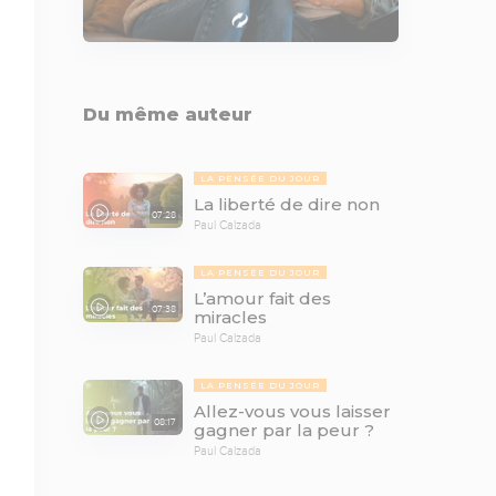
Du même auteur
LA PENSÉE DU JOUR
La liberté de dire non
07:28
Paul Calzada
LA PENSÉE DU JOUR
L’amour fait des
07:38
miracles
Paul Calzada
LA PENSÉE DU JOUR
Allez-vous vous laisser
08:17
gagner par la peur ?
Paul Calzada