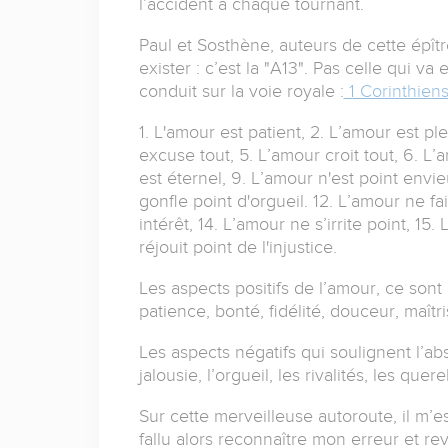
l’accident à chaque tournant.
Paul et Sosthène, auteurs de cette épît
exister : c’est la "A13".
Pas celle qui va 
conduit sur la voie royale :
1 Corinthiens
1. L'amour est patient,
2. L’amour est pl
excuse tout,
5. L’amour croit tout,
6. L’
est éternel,
9. L’amour n'est point envi
gonfle point d'orgueil.
12. L’amour ne fa
intérêt,
14. L’amour ne s’irrite point,
15. 
réjouit point de l'injustice.
Les aspects positifs de l’amour, ce sont le
patience, bonté, fidélité, douceur, maîtr
Les aspects négatifs qui soulignent l’abse
jalousie, l’orgueil, les rivalités, les quer
Sur cette merveilleuse autoroute, il m’e
fallu alors reconnaître mon erreur et re