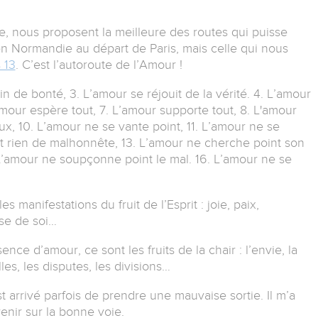
re, nous proposent la meilleure des routes qui puisse
en Normandie au départ de Paris, mais celle qui nous
 13
.
C’est l’autoroute de l’Amour !
ein de bonté,
3. L’amour se réjouit de la vérité.
4. L’amour
amour espère tout,
7. L’amour supporte tout,
8. L'amour
eux,
10. L’amour ne se vante point,
11. L’amour ne se
it rien de malhonnête,
13. L’amour ne cherche point son
L’amour ne soupçonne point le mal.
16. L’amour ne se
s manifestations du fruit de l’Esprit : joie, paix,
ise de soi…
nce d’amour, ce sont les fruits de la chair : l’envie, la
elles, les disputes, les divisions…
st arrivé parfois de prendre une mauvaise sortie.
Il m’a
venir sur la bonne voie.