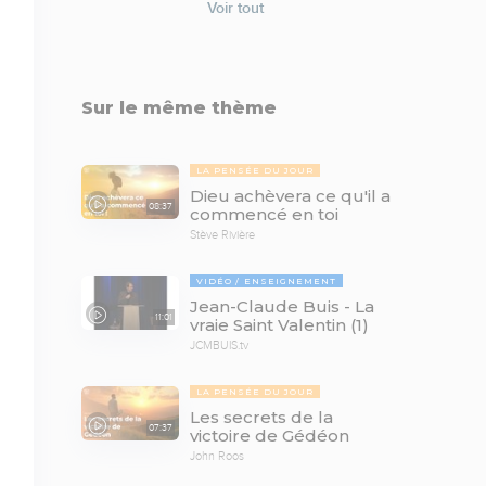
Voir tout
Sur le même thème
LA PENSÉE DU JOUR
Dieu achèvera ce qu'il a
08:37
commencé en toi
Stève Rivière
VIDÉO
ENSEIGNEMENT
Jean-Claude Buis - La
11:01
vraie Saint Valentin (1)
JCMBUIS.tv
LA PENSÉE DU JOUR
Les secrets de la
07:37
victoire de Gédéon
John Roos