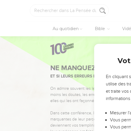
Au quotidien
Bible
Vid
Vot
NE MANQUEZ PAS L’ÉVÉ
ET SI LEURS ERREURS POUVAIENT VOUS 
En cliquant 
utilise des 
On admire souvent les leaders pour leurs réussi
et traite vo
moins les doutes, les erreurs et les saisons di
informations
elles qui les ont façonnés.
Mesurer l'
Dans cette conférence, leaders, entrepreneur
marquantes de leur parcours et les clés pour
Vous perme
deviennent vos tremplins. Que vous guidiez 
Vous perme