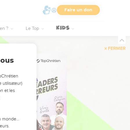
Faire un don
ien ?
Le Top
FERMER
nous
opChrétien
utilisateur)
n et les
:
 du monde…
eurs.