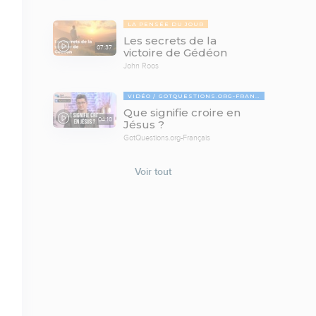
LA PENSÉE DU JOUR
Les secrets de la
07:37
victoire de Gédéon
John Roos
VIDÉO
GOTQUESTIONS.ORG-FRANÇAIS
Que signifie croire en
04:10
Jésus ?
GotQuestions.org-Français
Voir tout