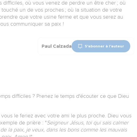
ifficiles, où vous venez de perdre un être cher ; où
 touché un de vos proches ; où la situation de votre
prendre que votre usine ferme et que vous serez au
ous communiquer sa paix !
Paul Calzada
S'abonner à l'auteur
mps difficiles ?
Prenez le temps d'écouter ce que Dieu
vous le feriez avec votre ami le plus proche.
Dieu vous
exemple de prière :
"
Seigneur Jésus, toi qui sais calmer
e de la paix, je veux, dans les bons comme les mauvais
ma paix. Amen
!"