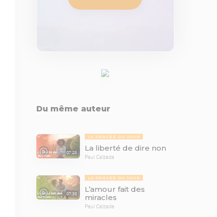
Du même auteur
LA PENSÉE DU JOUR
La liberté de dire non
07:28
Paul Calzada
LA PENSÉE DU JOUR
L’amour fait des
07:38
miracles
Paul Calzada