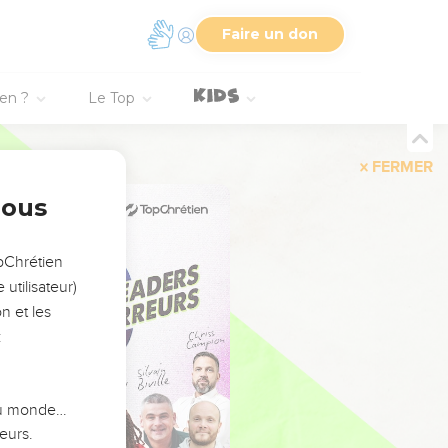
Faire un don
ien ?
Le Top
FERMER
nous
opChrétien
utilisateur)
n et les
:
 du monde…
eurs.