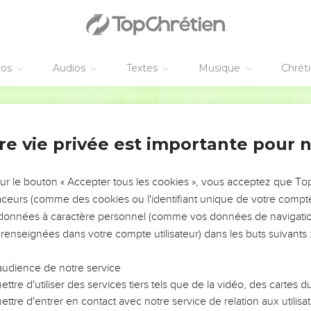
éos
Audios
Textes
Musique
Chrét
re vie privée est importante pour 
NEMENT DE L’ANNÉE !
ÉVITER LES VOTRES ?
sur le bouton « Accepter tous les cookies », vous acceptez que T
traceurs (comme des cookies ou l'identifiant unique de votre compte 
tes, leur impact, leur foi ou leur vision. Mais on voit
s données à caractère personnel (comme vos données de navigatio
fficiles qu'ils ont traversés, alors même que ce sont
 renseignées dans votre compte utilisateur) dans les buts suivants 
audience de notre service
s, et responsables reviennent sur les erreurs
 avancer avec plus de sagesse afin que leurs erreurs
ttre d'utiliser des services tiers tels que de la vidéo, des cartes
un ministère, une équipe, un groupe ou une famille,
ttre d'entrer en contact avec notre service de relation aux utilisat