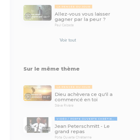
LA PENSÉE DU JOUR
Allez-vous vous laisser
08:17
gagner par la peur ?
Paul Calzada
Voir tout
Sur le même thème
LA PENSÉE DU JOUR
Dieu achèvera ce qu'il a
08:37
commencé en toi
Stève Rivière
VIDÉO
PORTE OUVERTE CHRÉTIENNE
Jean Peterschmitt - Le
50:40
grand repas
Porte Ouverte Chrétienne