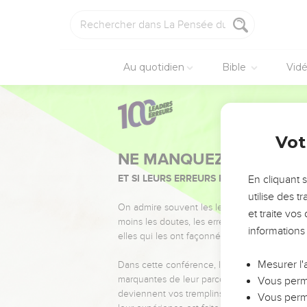
Au quotidien
Bible
Vid
Vot
NE MANQUEZ PAS L’ÉVÉ
ET SI LEURS ERREURS POUVAIENT VOUS 
En cliquant 
utilise des 
On admire souvent les leaders pour leurs réussi
et traite vo
moins les doutes, les erreurs et les saisons di
informations
elles qui les ont façonnés.
Mesurer l'
Dans cette conférence, leaders, entrepreneur
marquantes de leur parcours et les clés pour
Vous perme
deviennent vos tremplins. Que vous guidiez 
Vous perme