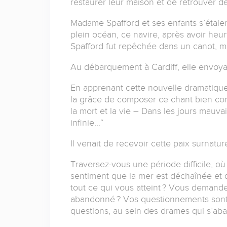
restaurer leur maison et de retrouver d
Madame Spafford et ses enfants s’étaie
plein océan, ce navire, après avoir heu
Spafford fut repêchée dans un canot, ma
Au débarquement à Cardiff, elle envoya
En apprenant cette nouvelle dramatique, 
la grâce de composer ce chant bien co
la mort et la vie – Dans les jours mauvai
infinie…“
Il venait de recevoir cette paix surnatur
Traversez-vous une période difficile, 
sentiment que la mer est déchaînée et 
tout ce qui vous atteint ?
Vous demandez-
abandonné ?
Vos questionnements sont l
questions, au sein des drames qui s’aba