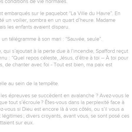
es conditions de vie normales.
nt embarqués sur le paquebot “La Ville du Havre”.
En
rté un voilier, sombra en un quart d’heure.
Madame
is les enfants avaient disparu.
 un télégramme à son mari : “Sauvée, seule”.
qui s’ajoutait à la perte due à l’incendie, Spafford reçut
nnu :
“Quel repos céleste, Jésus, d’être à toi – À toi pour
s, de chanter avec foi - Tout est bien, ma paix est
elle au sein de la tempête.
où les épreuves se succèdent en avalanche ?
Avez-vous le
que tout s’écroule ?
Êtes-vous dans la perplexité face à
vous si Dieu est encore là à vos côtés, ou s’il vous a
égitimes ; divers croyants, avant vous, se sont posé ces
ttaient sur eux.