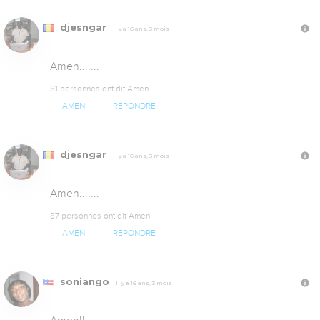
djesngar
Il y a 16 ans, 3 mois
Amen.......
81 personnes ont dit Amen
AMEN
RÉPONDRE
djesngar
Il y a 16 ans, 3 mois
Amen.......
87 personnes ont dit Amen
AMEN
RÉPONDRE
soniango
Il y a 16 ans, 3 mois