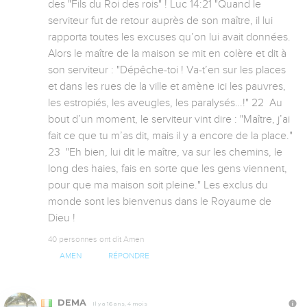
des "Fils du Roi des rois" ! Luc 14:21 "Quand le 
serviteur fut de retour auprès de son maître, il lui 
rapporta toutes les excuses qu’on lui avait données. 
Alors le maître de la maison se mit en colère et dit à 
son serviteur : "Dépêche-toi ! Va-t’en sur les places 
et dans les rues de la ville et amène ici les pauvres, 
les estropiés, les aveugles, les paralysés…!" 22  Au 
bout d’un moment, le serviteur vint dire : "Maître, j’ai 
fait ce que tu m’as dit, mais il y a encore de la place." 
23  "Eh bien, lui dit le maître, va sur les chemins, le 
long des haies, fais en sorte que les gens viennent, 
pour que ma maison soit pleine." Les exclus du 
monde sont les bienvenus dans le Royaume de 
Dieu !
40 personnes ont dit Amen
AMEN
RÉPONDRE
DEMA
Il y a 16 ans, 4 mois