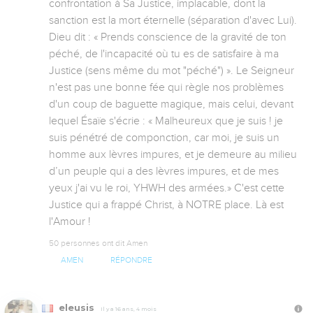
confrontation à Sa Justice, implacable, dont la 
sanction est la mort éternelle (séparation d'avec Lui). 
Dieu dit : « Prends conscience de la gravité de ton 
péché, de l'incapacité où tu es de satisfaire à ma 
Justice (sens même du mot "péché") ». Le Seigneur 
n'est pas une bonne fée qui règle nos problèmes 
d'un coup de baguette magique, mais celui, devant 
lequel Ésaïe s'écrie : « Malheureux que je suis ! je 
suis pénétré de componction, car moi, je suis un 
homme aux lèvres impures, et je demeure au milieu 
d’un peuple qui a des lèvres impures, et de mes 
yeux j'ai vu le roi, YHWH des armées.» C'est cette 
Justice qui a frappé Christ, à NOTRE place. Là est 
l'Amour !
50 personnes ont dit Amen
AMEN
RÉPONDRE
eleusis
Il y a 16 ans, 4 mois