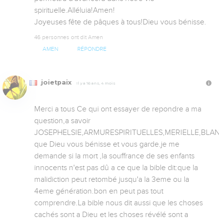
spirituelle.Alléluia!Amen!

Joyeuses fête de pâques à tous!Dieu vous bénisse.
46 personnes ont dit Amen
AMEN
RÉPONDRE
joietpaix
Il y a 16 ans, 4 mois
Merci a tous Ce qui ont essayer de repondre a ma 
question,a savoir 
JOSEPHELSIE,ARMURESPIRITUELLES,MERIELLE,BLAN
que Dieu vous bénisse et vous garde.je me 
demande si la mort ,la souffrance de ses enfants 
innocents n'est pas dû a ce que la bible dit:que la 
malidiction peut retombé jusqu'a la 3eme ou la 
4eme génération.bon en peut pas tout 
comprendre.La bible nous dit aussi que les choses 
cachés sont a Dieu et les choses révélé sont a 