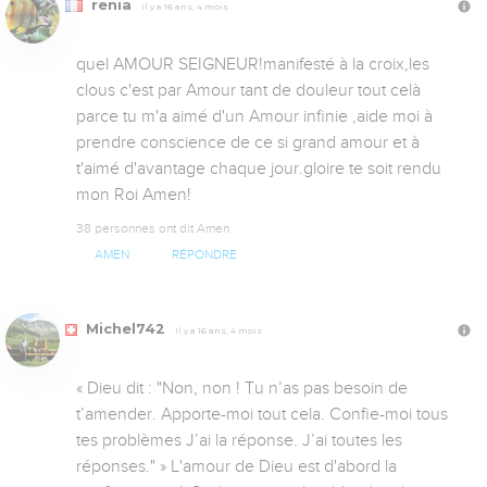
renia
Il y a 16 ans, 4 mois
quel AMOUR SEIGNEUR!manifesté à la croix,les 
clous c'est par Amour tant de douleur tout celà 
parce tu m'a aimé d'un Amour infinie ,aide moi à 
prendre conscience de ce si grand amour et à 
t'aimé d'avantage chaque jour.gloire te soit rendu 
mon Roi Amen!
38 personnes ont dit Amen
AMEN
RÉPONDRE
Michel742
Il y a 16 ans, 4 mois
« Dieu dit : "Non, non ! Tu n’as pas besoin de 
t’amender. Apporte-moi tout cela. Confie-moi tous 
tes problèmes J’ai la réponse. J’ai toutes les 
réponses." » L'amour de Dieu est d'abord la 