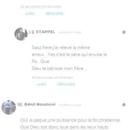
42 personnes ont dit Amen
AMEN
RÉPONDRE
STAPPEL
Il y a 16 ans, 4 mois
Salut frère,j'ai relevé la même 
erreur...Yes,c'est le père qui envoie le 
fils...Que

Dieu te bénisse mon frère...
40 personnes ont dit Amen
AMEN
RÉPONDRE
Bénit Noumovi
Il y a 16 ans, 4 mois
OUI la paque,une puissance pour la foi chretienne.

Que Dieu soit donc loue dans les lieux hauts