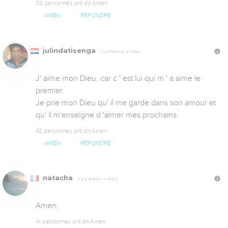
35 personnes ont dit Amen
AMEN
RÉPONDRE
julindatisenga
Il y a 16 ans, 4 mois
J' aime mon Dieu, car c ' est lui qui m ' a aime le 
premier.

Je prie mon Dieu qu' il me garde dans son amour et 
qu' il m'enseigne d 'aimer mes prochains.
42 personnes ont dit Amen
AMEN
RÉPONDRE
natacha
Il y a 16 ans, 4 mois
Amen.
41 personnes ont dit Amen