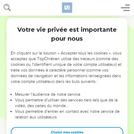
Votre vie privée est importante
pour nous
NE MANQUEZ PAS L’ÉVÉNEMENT
En cliquant sur le bouton « Accepter tous les cookies », vous
DE L’ANNÉE !
acceptez que TopChrétien utilise des traceurs (comme des
cookies ou l'identifiant unique de votre compte utilisateur) et
ET SI LEURS ERREURS POUVAIENT VOUS ÉVITER LES
traite vos données à caractère personnel (comme vos
VOTRES ?
données de navigation et les informations renseignées dans
votre compte utilisateur) dans les buts suivants :
On admire souvent les leaders pour leurs réussites, leur impact,
leur foi ou leur vision. Mais on voit moins les doutes, les erreurs
Mesurer l'audience de notre service
Vous permettre d'utiliser des services tiers tels que de la
et les saisons difficiles qu'ils ont traversés, alors même que ce
vidéo, des cartes du monde…
sont elles qui les ont façonnés.
Vous permettre d'entrer en contact avec notre service de
relation aux utilisateurs.
Dans cette conférence, leaders, entrepreneurs, et responsables
reviennent sur les erreurs marquantes de leur parcours et les
clés pour avancer avec plus de sagesse afin que leurs erreurs
Choisir mes cookies