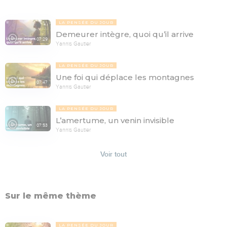
LA PENSÉE DU JOUR
Demeurer intègre, quoi qu’il arrive
07:29
Yannis Gautier
LA PENSÉE DU JOUR
Une foi qui déplace les montagnes
07:47
Yannis Gautier
LA PENSÉE DU JOUR
L’amertume, un venin invisible
07:53
Yannis Gautier
Voir tout
Sur le même thème
LA PENSÉE DU JOUR