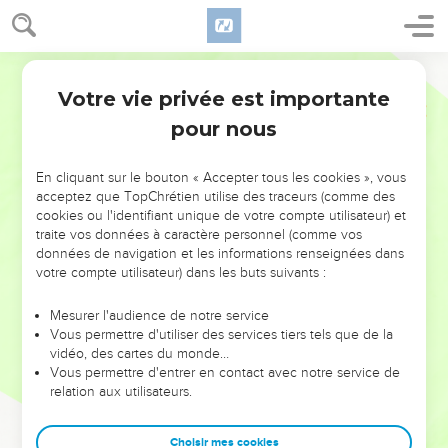
Votre vie privée est importante
pour nous
NE MANQUEZ PAS L’ÉVÉNEMENT
En cliquant sur le bouton « Accepter tous les cookies », vous
DE L’ANNÉE !
acceptez que TopChrétien utilise des traceurs (comme des
cookies ou l'identifiant unique de votre compte utilisateur) et
ET SI LEURS ERREURS POUVAIENT VOUS ÉVITER LES
traite vos données à caractère personnel (comme vos
VOTRES ?
données de navigation et les informations renseignées dans
votre compte utilisateur) dans les buts suivants :
On admire souvent les leaders pour leurs réussites, leur impact,
leur foi ou leur vision. Mais on voit moins les doutes, les erreurs
Mesurer l'audience de notre service
Vous permettre d'utiliser des services tiers tels que de la
et les saisons difficiles qu'ils ont traversés, alors même que ce
vidéo, des cartes du monde…
sont elles qui les ont façonnés.
Vous permettre d'entrer en contact avec notre service de
relation aux utilisateurs.
Dans cette conférence, leaders, entrepreneurs, et responsables
reviennent sur les erreurs marquantes de leur parcours et les
clés pour avancer avec plus de sagesse afin que leurs erreurs
Choisir mes cookies