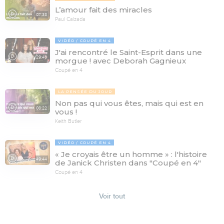
L’amour fait des miracles
07:38
Paul Calzada
VIDÉO
COUPÉ EN 4
J'ai rencontré le Saint-Esprit dans une
29:46
morgue ! avec Deborah Gagnieux
Coupé en 4
LA PENSÉE DU JOUR
Non pas qui vous êtes, mais qui est en
08:22
vous !
Keith Butler
VIDÉO
COUPÉ EN 4
« Je croyais être un homme » : l'histoire
49:44
de Janick Christen dans "Coupé en 4"
Coupé en 4
Voir tout