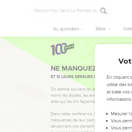
Au quotidien
Bible
Vid
Vot
NE MANQUEZ PAS L’ÉVÉ
ET SI LEURS ERREURS POUVAIENT VOUS 
En cliquant 
utilise des 
On admire souvent les leaders pour leurs réussi
et traite vo
moins les doutes, les erreurs et les saisons di
informations
elles qui les ont façonnés.
Mesurer l'
Dans cette conférence, leaders, entrepreneur
marquantes de leur parcours et les clés pour
Vous perme
deviennent vos tremplins. Que vous guidiez 
Vous perme