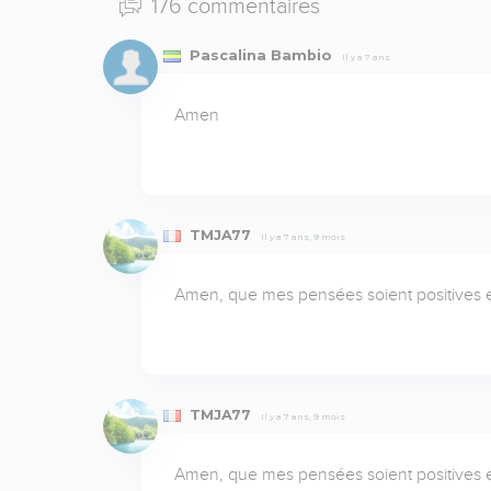
176 commentaires
Pascalina Bambio
Il y a 7 ans
Amen
TMJA77
Il y a 7 ans, 9 mois
Amen, que mes pensées soient positives et
TMJA77
Il y a 7 ans, 9 mois
Amen, que mes pensées soient positives et