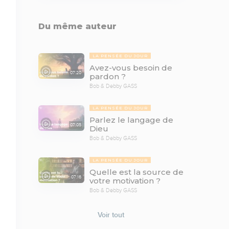
Du même auteur
LA PENSÉE DU JOUR
Avez-vous besoin de
07:20
pardon ?
Bob & Debby GASS
LA PENSÉE DU JOUR
Parlez le langage de
07:05
Dieu
Bob & Debby GASS
LA PENSÉE DU JOUR
Quelle est la source de
07:16
votre motivation ?
Bob & Debby GASS
Voir tout