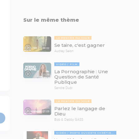
Sur le même thème
LA PENSÉE DU JOUR
Se taire, c'est gagner
08:02
Audrey Selon
VIDÉO
FILM
La Pornographie : Une
18:39
Question de Santé
Publique
Sandra Dubi
LA PENSÉE DU JOUR
Parlez le langage de
07:05
Dieu
Bob & Debby GASS
VIDÉO
PORTE OUVERTE CHRÉTIENNE