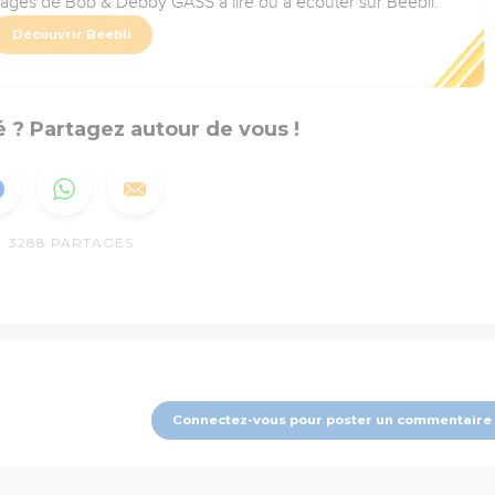
rages de Bob & Debby GASS à lire où à écouter sur Beebli.
Découvrir Beebli
 ? Partagez autour de vous !
3288
PARTAGES
Connectez-vous pour poster un commentaire