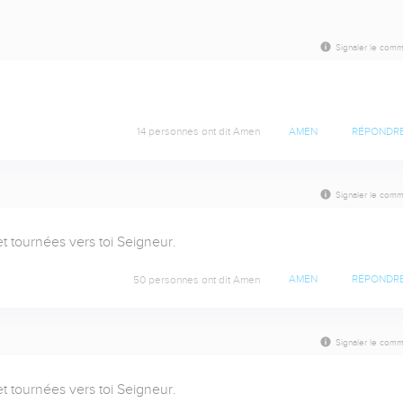
Signaler le comm
14 personnes ont dit Amen
AMEN
RÉPONDR
Signaler le comm
 tournées vers toi Seigneur.
50 personnes ont dit Amen
AMEN
RÉPONDR
Signaler le comm
 tournées vers toi Seigneur.