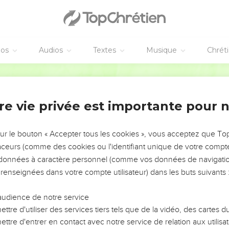
éos
Audios
Textes
Musique
Chrét
re vie privée est importante pour 
NEMENT DE L’ANNÉE !
ÉVITER LES VOTRES ?
sur le bouton « Accepter tous les cookies », vous acceptez que T
traceurs (comme des cookies ou l'identifiant unique de votre compte 
tes, leur impact, leur foi ou leur vision. Mais on voit
s données à caractère personnel (comme vos données de navigatio
fficiles qu'ils ont traversés, alors même que ce sont
 renseignées dans votre compte utilisateur) dans les buts suivants 
audience de notre service
s, et responsables reviennent sur les erreurs
 avancer avec plus de sagesse afin que leurs erreurs
ttre d'utiliser des services tiers tels que de la vidéo, des cartes
un ministère, une équipe, un groupe ou une famille,
ttre d'entrer en contact avec notre service de relation aux utilisat