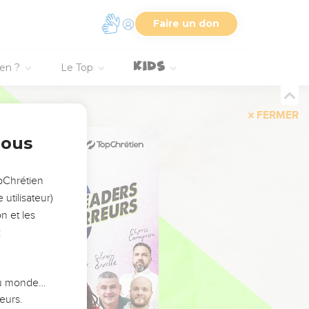
Faire un don
ien ?
Le Top
FERMER
nous
opChrétien
utilisateur)
n et les
:
 du monde…
eurs.