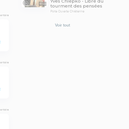
Yves Chlepko - Libre du
57:22
tourment des pensées
Porte Ouverte Chrétienne
entaire
Voir tout
E
entaire
E
entaire