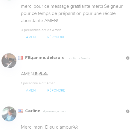
merci pour ce message gratifiante merci Seigneur 
pour ce temps de préparation pour une récole 
abondante AMEN!
3 personnes ont dit Amen
AMEN
RÉPONDRE
FB.janine.delcroix
Il y a 6 ans, 8 mois
AMEN🙏🙏🙏
1 personne a dit Amen
AMEN
RÉPONDRE
Carline
Il y a 6 ans, 8 mois
Merci mon  Dieu d'amour🤗