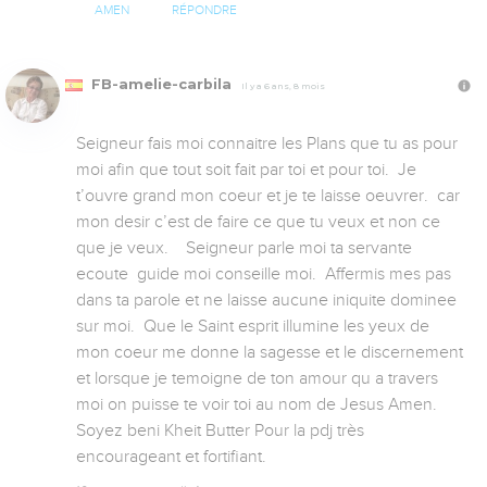
AMEN
RÉPONDRE
FB-amelie-carbila
Il y a 6 ans, 8 mois
Seigneur fais moi connaitre les Plans que tu as pour 
moi afin que tout soit fait par toi et pour toi.  Je 
t’ouvre grand mon coeur et je te laisse oeuvrer.  car 
mon desir c’est de faire ce que tu veux et non ce 
que je veux.    Seigneur parle moi ta servante 
ecoute  guide moi conseille moi.  Affermis mes pas 
dans ta parole et ne laisse aucune iniquite dominee 
sur moi.  Que le Saint esprit illumine les yeux de 
mon coeur me donne la sagesse et le discernement 
et lorsque je temoigne de ton amour qu a travers 
moi on puisse te voir toi au nom de Jesus Amen. 
Soyez beni Kheit Butter Pour la pdj très 
encourageant et fortifiant.