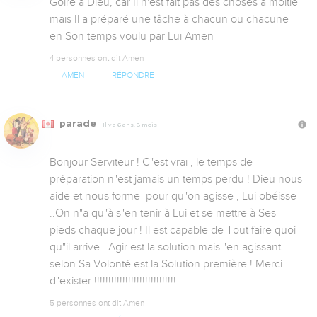
Goire à Dieu, car Il n'est fait pas des choses à moitié 
mais Il a préparé une tâche à chacun ou chacune 
en Son temps voulu par Lui Amen
4 personnes ont dit Amen
AMEN
RÉPONDRE
parade
Il y a 6 ans, 8 mois
Bonjour Serviteur ! C"est vrai , le temps de 
préparation n"est jamais un temps perdu ! Dieu nous 
aide et nous forme  pour qu"on agisse , Lui obéisse 
..On n"a qu"à s"en tenir à Lui et se mettre à Ses 
pieds chaque jour ! Il est capable de Tout faire quoi 
qu"il arrive . Agir est la solution mais "en agissant 
selon Sa Volonté est la Solution première ! Merci 
d"exister !!!!!!!!!!!!!!!!!!!!!!!!!!!!!
5 personnes ont dit Amen