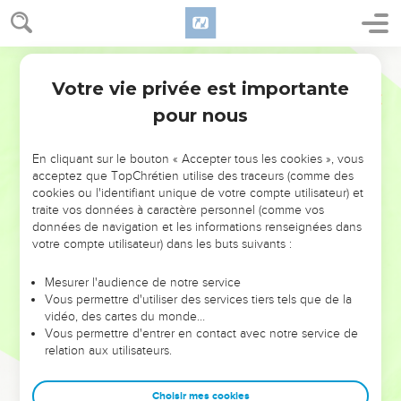
Votre vie privée est importante
pour nous
NE MANQUEZ PAS L’ÉVÉNEMENT
En cliquant sur le bouton « Accepter tous les cookies », vous
DE L’ANNÉE !
acceptez que TopChrétien utilise des traceurs (comme des
cookies ou l'identifiant unique de votre compte utilisateur) et
ET SI LEURS ERREURS POUVAIENT VOUS ÉVITER LES
traite vos données à caractère personnel (comme vos
VOTRES ?
données de navigation et les informations renseignées dans
votre compte utilisateur) dans les buts suivants :
On admire souvent les leaders pour leurs réussites, leur impact,
leur foi ou leur vision. Mais on voit moins les doutes, les erreurs
Mesurer l'audience de notre service
Vous permettre d'utiliser des services tiers tels que de la
et les saisons difficiles qu'ils ont traversés, alors même que ce
vidéo, des cartes du monde…
sont elles qui les ont façonnés.
Vous permettre d'entrer en contact avec notre service de
relation aux utilisateurs.
Dans cette conférence, leaders, entrepreneurs, et responsables
reviennent sur les erreurs marquantes de leur parcours et les
clés pour avancer avec plus de sagesse afin que leurs erreurs
Choisir mes cookies