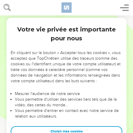
Votre vie privée est importante
pour nous
NE MANQUEZ PAS L’ÉVÉNEMENT
En cliquant sur le bouton « Accepter tous les cookies », vous
DE L’ANNÉE !
acceptez que TopChrétien utilise des traceurs (comme des
cookies ou l'identifiant unique de votre compte utilisateur) et
ET SI LEURS ERREURS POUVAIENT VOUS ÉVITER LES
traite vos données à caractère personnel (comme vos
VOTRES ?
données de navigation et les informations renseignées dans
votre compte utilisateur) dans les buts suivants :
On admire souvent les leaders pour leurs réussites, leur impact,
leur foi ou leur vision. Mais on voit moins les doutes, les erreurs
Mesurer l'audience de notre service
Vous permettre d'utiliser des services tiers tels que de la
et les saisons difficiles qu'ils ont traversés, alors même que ce
vidéo, des cartes du monde…
sont elles qui les ont façonnés.
Vous permettre d'entrer en contact avec notre service de
relation aux utilisateurs.
Dans cette conférence, leaders, entrepreneurs, et responsables
reviennent sur les erreurs marquantes de leur parcours et les
clés pour avancer avec plus de sagesse afin que leurs erreurs
Choisir mes cookies