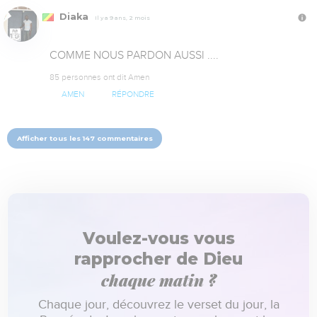
Diaka
Il y a 9 ans, 2 mois
COMME NOUS PARDON AUSSI ....
85 personnes ont dit Amen
AMEN
RÉPONDRE
Afficher tous les 147 commentaires
Voulez-vous vous
rapprocher de Dieu
chaque matin ?
Chaque jour, découvrez le verset du jour, la