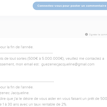
Connectez-vous pour poster un commentaire
Signaler le comm
r la fin de l'année.

--------------------------------------------

s de tout sortes (500€ à 5.000.000€), veuillez me contactez a 
estissement, mon email est : guezenecjacqueline@gmail.com

---------------------------------------------

r la fin de l'année.

zenec Jacqueline.

dire que j'ai le désire de vous aider en vous faisant un prêt de 500
e 1 à 30 ans avec un taux rentable de 2%.
