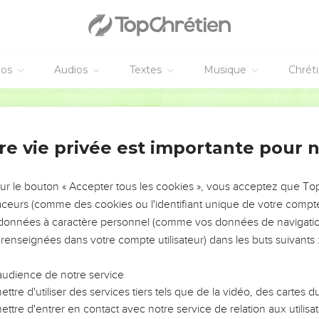
éos
Audios
Textes
Musique
Chrét
re vie privée est importante pour 
NEMENT DE L’ANNÉE !
ÉVITER LES VOTRES ?
sur le bouton « Accepter tous les cookies », vous acceptez que T
traceurs (comme des cookies ou l'identifiant unique de votre compte 
tes, leur impact, leur foi ou leur vision. Mais on voit
s données à caractère personnel (comme vos données de navigatio
fficiles qu'ils ont traversés, alors même que ce sont
 renseignées dans votre compte utilisateur) dans les buts suivants 
audience de notre service
s, et responsables reviennent sur les erreurs
 avancer avec plus de sagesse afin que leurs erreurs
ttre d'utiliser des services tiers tels que de la vidéo, des cartes
un ministère, une équipe, un groupe ou une famille,
ttre d'entrer en contact avec notre service de relation aux utilisat