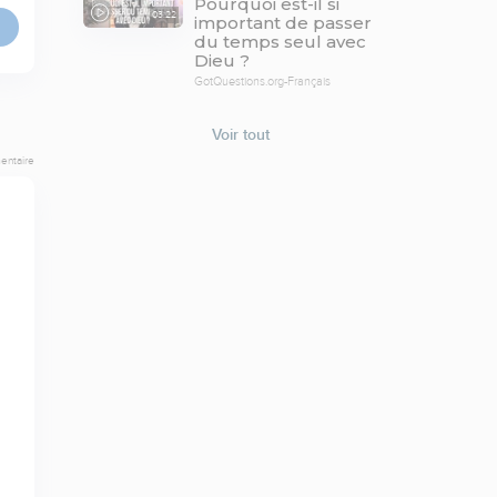
Pourquoi est-il si
03:22
important de passer
du temps seul avec
Dieu ?
GotQuestions.org-Français
Voir tout
entaire
 