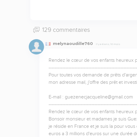
129 commentaires
melynaoudille760
Il y a 6 ans, 10 mois
Rendez le cœur de vos enfants heureux pou
----------------------------------------------------------
Pour toutes vos demande de prêts d'argent
mon adresse mail, j'offre des prêt et inv
E-mail : guezenecjacqueline@gmail.com

----------------------------------------------------------
Rendez le cœur de vos enfants heureux pou
Bonsoir monsieur et madames je suis Gue
je réside en France et je suis la pour vous 
euros a 3 millions d'euros sur une durée d