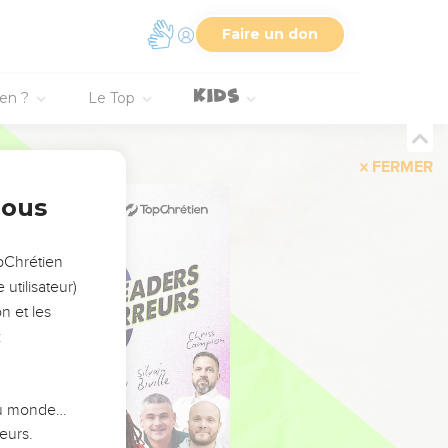
Faire un don
ien ?
Le Top
FERMER
nous
opChrétien
utilisateur)
n et les
:
 du monde…
eurs.