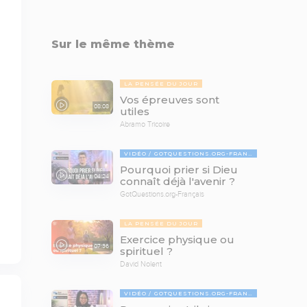
Sur le même thème
LA PENSÉE DU JOUR
Vos épreuves sont
08:08
utiles
Abramo Tricoire
VIDÉO
GOTQUESTIONS.ORG-FRANÇAIS
Pourquoi prier si Dieu
04:24
connaît déjà l'avenir ?
GotQuestions.org-Français
LA PENSÉE DU JOUR
Exercice physique ou
07:36
spirituel ?
David Nolent
VIDÉO
GOTQUESTIONS.ORG-FRANÇAIS