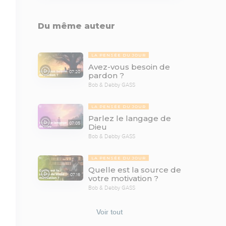
Du même auteur
LA PENSÉE DU JOUR
Avez-vous besoin de
07:20
pardon ?
Bob & Debby GASS
LA PENSÉE DU JOUR
Parlez le langage de
07:05
Dieu
Bob & Debby GASS
LA PENSÉE DU JOUR
Quelle est la source de
07:16
votre motivation ?
Bob & Debby GASS
Voir tout