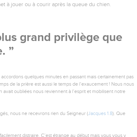
et à jouer ou à courir après la queue du chien.
 plus grand privilège que
e.
 lui accordons quelques minutes en passant mais certainement pas
emps de la prière est aussi le temps de l’exaucement ! Nous nous
n avait oubliées nous reviennent à l’esprit et mobilisent notre
és, nous ne recevrons rien du Seigneur (
Jacques 1.8
). Que
 facilement distraire. C’est étrange au début mais vous vous y