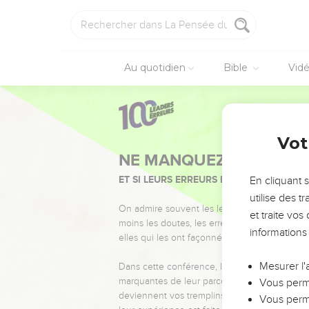
Au quotidien
Bible
Vid
Vot
NE MANQUEZ PAS L’ÉVÉ
ET SI LEURS ERREURS POUVAIENT VOUS 
En cliquant 
utilise des 
On admire souvent les leaders pour leurs réussi
et traite vo
moins les doutes, les erreurs et les saisons di
informations
elles qui les ont façonnés.
Mesurer l'
Dans cette conférence, leaders, entrepreneur
marquantes de leur parcours et les clés pour
Vous perme
deviennent vos tremplins. Que vous guidiez 
Vous perme