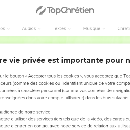
éos
Audios
Textes
Musique
Chrét
re vie privée est importante pour 
NEMENT DE L’ANNÉE !
ÉVITER LES VOTRES ?
sur le bouton « Accepter tous les cookies », vous acceptez que T
traceurs (comme des cookies ou l'identifiant unique de votre compte 
tes, leur impact, leur foi ou leur vision. Mais on voit
s données à caractère personnel (comme vos données de navigatio
fficiles qu'ils ont traversés, alors même que ce sont
 renseignées dans votre compte utilisateur) dans les buts suivants 
audience de notre service
s, et responsables reviennent sur les erreurs
 avancer avec plus de sagesse afin que leurs erreurs
ttre d'utiliser des services tiers tels que de la vidéo, des cartes
un ministère, une équipe, un groupe ou une famille,
ttre d'entrer en contact avec notre service de relation aux utilisat