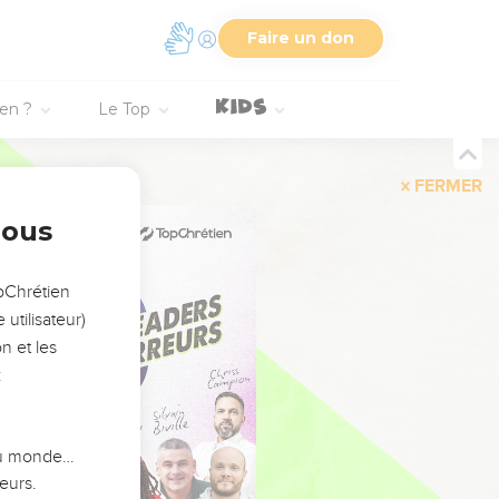
Faire un don
ien ?
Le Top
FERMER
nous
opChrétien
utilisateur)
n et les
:
 du monde…
eurs.