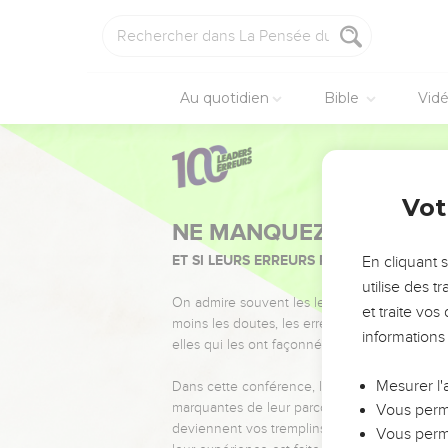
Au quotidien
Bible
Vid
Vot
NE MANQUEZ PAS L’ÉVÉ
ET SI LEURS ERREURS POUVAIENT VOUS 
En cliquant 
utilise des 
On admire souvent les leaders pour leurs réussi
et traite vo
moins les doutes, les erreurs et les saisons di
informations
elles qui les ont façonnés.
Mesurer l'
Dans cette conférence, leaders, entrepreneur
marquantes de leur parcours et les clés pour
Vous perme
deviennent vos tremplins. Que vous guidiez 
Vous perme