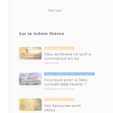
Voir tout
Sur le même thème
LA PENSÉE DU JOUR
Dieu achèvera ce qu'il a
08:37
commencé en toi
Stève Rivière
VIDÉO
GOTQUESTIONS.ORG-FRANÇAIS
Pourquoi prier si Dieu
04:24
connaît déjà l'avenir ?
GotQuestions.org-Français
LA PENSÉE DU JOUR
Vos épreuves sont
08:08
utiles