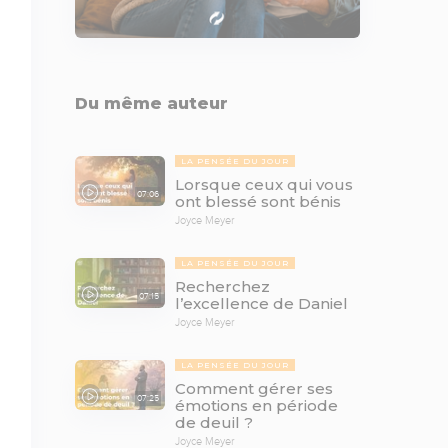
Du même auteur
LA PENSÉE DU JOUR
Lorsque ceux qui vous
07:06
ont blessé sont bénis
Joyce Meyer
LA PENSÉE DU JOUR
Recherchez
07:15
l’excellence de Daniel
Joyce Meyer
LA PENSÉE DU JOUR
Comment gérer ses
07:25
émotions en période
de deuil ?
Joyce Meyer