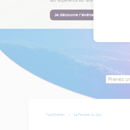
leur expérience est faite pour vous.
Je découvre l’événement
Prenez un
TopChrétien
La Pensée du Jour