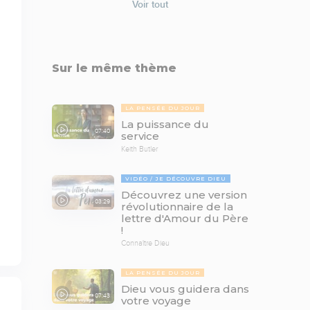
Voir tout
Sur le même thème
LA PENSÉE DU JOUR
La puissance du
07:40
service
Keith Butler
VIDÉO
JE DÉCOUVRE DIEU
Découvrez une version
03:29
révolutionnaire de la
lettre d'Amour du Père
!
Connaître Dieu
LA PENSÉE DU JOUR
Dieu vous guidera dans
07:43
votre voyage