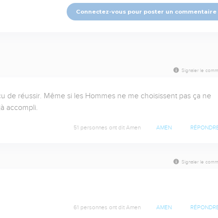
Connectez-vous pour poster un commentaire
Signaler le comm
incu de réussir. Même si les Hommes ne me choisissent pas ça ne 
jà accompli.
51 personnes ont dit Amen
AMEN
RÉPONDR
Signaler le comm
61 personnes ont dit Amen
AMEN
RÉPONDR