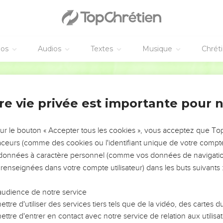
éos
Audios
Textes
Musique
Chrét
re vie privée est importante pour 
NEMENT DE L’ANNÉE !
ÉVITER LES VOTRES ?
sur le bouton « Accepter tous les cookies », vous acceptez que T
traceurs (comme des cookies ou l'identifiant unique de votre compte 
tes, leur impact, leur foi ou leur vision. Mais on voit
s données à caractère personnel (comme vos données de navigatio
fficiles qu'ils ont traversés, alors même que ce sont
 renseignées dans votre compte utilisateur) dans les buts suivants 
audience de notre service
s, et responsables reviennent sur les erreurs
 avancer avec plus de sagesse afin que leurs erreurs
ttre d'utiliser des services tiers tels que de la vidéo, des cartes
un ministère, une équipe, un groupe ou une famille,
ttre d'entrer en contact avec notre service de relation aux utilisat