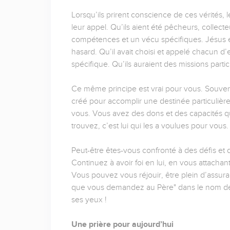
Lorsqu’ils prirent conscience de ces vérités, 
leur appel. Qu’ils aient été pêcheurs, collecte
compétences et un vécu spécifiques. Jésus éta
hasard. Qu’il avait choisi et appelé chacun d
spécifique. Qu’ils auraient des missions particul
Ce même principe est vrai pour vous. Souven
créé pour accomplir une destinée particulière 
vous. Vous avez des dons et des capacités qu
trouvez, c’est lui qui les a voulues pour vous
Peut-être êtes-vous confronté à des défis et de
Continuez à avoir foi en lui, en vous attachan
Vous pouvez vous réjouir, être plein d’assura
que vous demandez au Père" dans le nom de J
ses yeux !
Une prière pour aujourd’hui