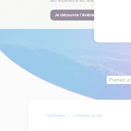
leur expérience est faite pour vous.
Je découvre l’événement
Prenez un
TopChrétien
La Pensée du Jour