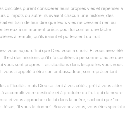
les disciples purent considérer leurs propres vies et repenser à
urs d’impôts ou autre, ils avaient chacun une histoire, des
it en train de leur dire que leurs vies ne devaient rien au
’entre eux à un moment précis pour lui confier une tâche
ières à remplir, qu’ils iraient et porteraient du fruit.
ez-vous aujourd’hui que Dieu vous a choisi. Et vous avez été
! Il est des missions qu’il n’a confiées à personne d’autre que
i vous sont propres. Les situations dans lesquelles vous vous
. Il vous a appelé à être son ambassadeur, son représentant.
s difficultés, mais Dieu se tient à vos côtés, prêt à vous aider.
t à accomplir votre destinée et à produire du fruit qui demeure.
nce et vous approcher de lui dans la prière, sachant que "ce
ésus, "il vous le donne". Souvenez-vous, vous êtes spécial à