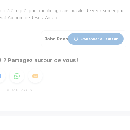
-moi à être prêt pour ton timing dans ma vie. Je veux semer pour
lterai. Au nom de Jésus. Amen.
John Roos
S'abonner à l'auteur
 ? Partagez autour de vous !
19
PARTAGES