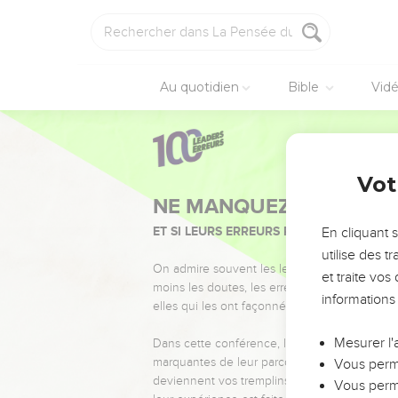
Au quotidien
Bible
Vid
Vot
NE MANQUEZ PAS L’ÉVÉ
ET SI LEURS ERREURS POUVAIENT VOUS 
En cliquant 
utilise des 
On admire souvent les leaders pour leurs réussi
et traite vo
moins les doutes, les erreurs et les saisons di
informations
elles qui les ont façonnés.
Mesurer l'
Dans cette conférence, leaders, entrepreneur
marquantes de leur parcours et les clés pour
Vous perme
deviennent vos tremplins. Que vous guidiez 
Vous perme