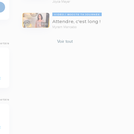
Joyce Meyer
VIDÉO
BOOSTE TA JOURNÉE
Attendre, c'est long !
01:33
Myriam Mancebo
Voir tout
entaire
E
entaire
E