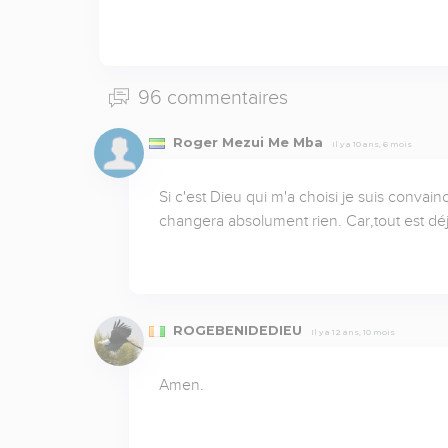
96 commentaires
Roger Mezui Me Mba
Il y a 10 ans, 6 mois
Si c'est Dieu qui m'a choisi je suis conva
changera absolument rien. Car,tout est dé
ROGEBENIDEDIEU
Il y a 12 ans, 10 mois
Amen.