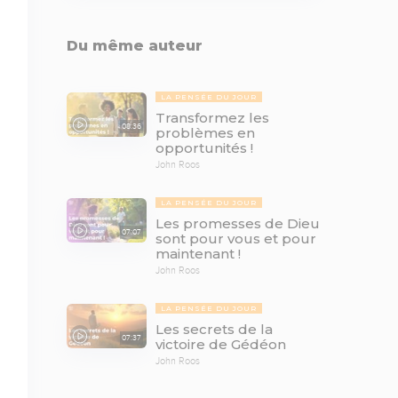
Du même auteur
LA PENSÉE DU JOUR
Transformez les
08:36
problèmes en
opportunités !
John Roos
LA PENSÉE DU JOUR
Les promesses de Dieu
07:07
sont pour vous et pour
maintenant !
John Roos
LA PENSÉE DU JOUR
Les secrets de la
07:37
victoire de Gédéon
John Roos