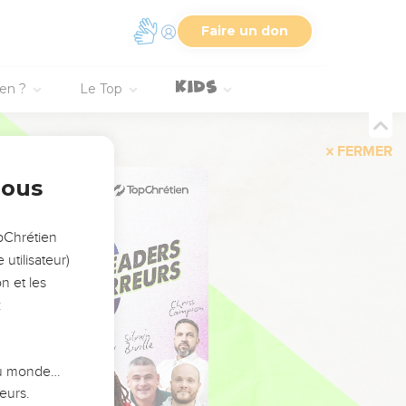
Faire un don
ien ?
Le Top
FERMER
nous
opChrétien
utilisateur)
n et les
:
 du monde…
eurs.