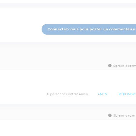
Connectez-vous pour poster un commentaire
Signaler le comm
6 personnes ont dit Amen
AMEN
RÉPONDR
Signaler le comm