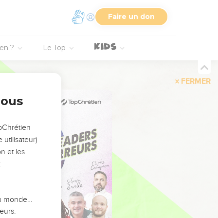
Faire un don
ien ?
Le Top
FERMER
nous
opChrétien
utilisateur)
n et les
:
 du monde…
eurs.