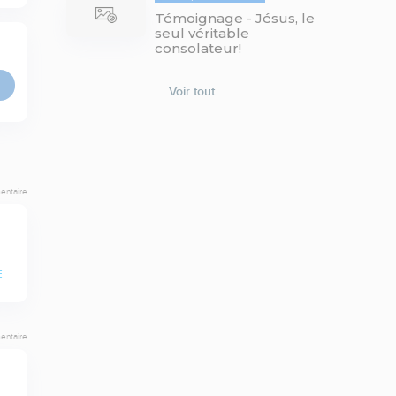
Témoignage - Jésus, le
seul véritable
consolateur!
Voir tout
entaire
E
entaire