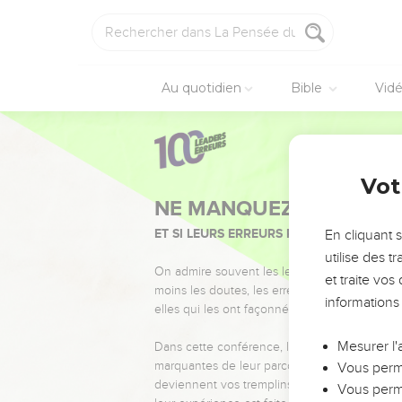
Au quotidien
Bible
Vid
Vot
NE MANQUEZ PAS L’ÉVÉ
ET SI LEURS ERREURS POUVAIENT VOUS 
En cliquant 
utilise des 
On admire souvent les leaders pour leurs réussi
et traite vo
moins les doutes, les erreurs et les saisons di
informations
elles qui les ont façonnés.
Mesurer l'
Dans cette conférence, leaders, entrepreneur
marquantes de leur parcours et les clés pour
Vous perme
deviennent vos tremplins. Que vous guidiez 
Vous perme