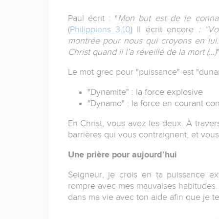
Paul écrit : "
Mon but est de le connaîtr
(
Philippiens 3.10
)
Il écrit encore
: "Vou
montrée pour nous qui croyons en lui.
Christ quand il l’a réveillé de la mort (...)
"
Le mot grec pour "puissance" est "dunam
"Dynamite" : la force explosive
"Dynamo" : la force en courant co
En Christ, vous avez les deux. À travers
barrières qui vous contraignent, et vous
Une prière pour aujourd’hui
Seigneur, je crois en ta puissance ext
rompre avec mes mauvaises habitudes. 
dans ma vie avec ton aide afin que je te