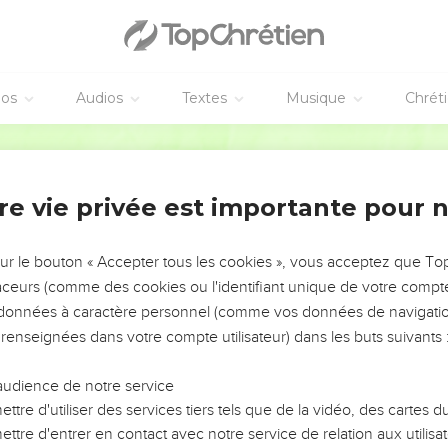
éos
Audios
Textes
Musique
Chrét
re vie privée est importante pour 
NEMENT DE L’ANNÉE !
ÉVITER LES VOTRES ?
sur le bouton « Accepter tous les cookies », vous acceptez que T
traceurs (comme des cookies ou l'identifiant unique de votre compte 
tes, leur impact, leur foi ou leur vision. Mais on voit
s données à caractère personnel (comme vos données de navigatio
fficiles qu'ils ont traversés, alors même que ce sont
 renseignées dans votre compte utilisateur) dans les buts suivants 
audience de notre service
s, et responsables reviennent sur les erreurs
 avancer avec plus de sagesse afin que leurs erreurs
ttre d'utiliser des services tiers tels que de la vidéo, des cartes
un ministère, une équipe, un groupe ou une famille,
ttre d'entrer en contact avec notre service de relation aux utilisat