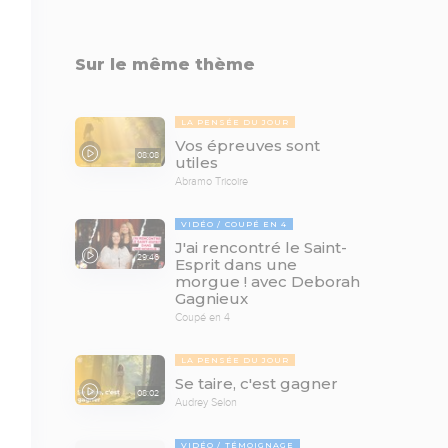
Sur le même thème
LA PENSÉE DU JOUR
Vos épreuves sont
08:08
utiles
Abramo Tricoire
VIDÉO
COUPÉ EN 4
J'ai rencontré le Saint-
29:46
Esprit dans une
morgue ! avec Deborah
Gagnieux
Coupé en 4
LA PENSÉE DU JOUR
Se taire, c'est gagner
08:02
Audrey Selon
VIDÉO
TÉMOIGNAGE