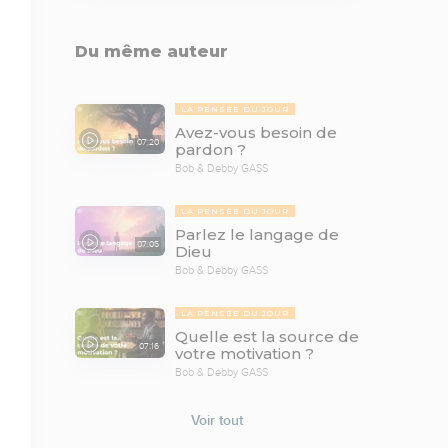
Du même auteur
LA PENSÉE DU JOUR
Avez-vous besoin de
07:20
pardon ?
Bob & Debby GASS
LA PENSÉE DU JOUR
Parlez le langage de
07:05
Dieu
Bob & Debby GASS
LA PENSÉE DU JOUR
Quelle est la source de
07:16
votre motivation ?
Bob & Debby GASS
Voir tout