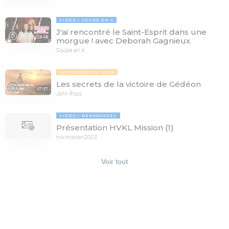
VIDÉO
COUPÉ EN 4
J'ai rencontré le Saint-Esprit dans une
29:46
morgue ! avec Deborah Gagnieux
Coupé en 4
LA PENSÉE DU JOUR
Les secrets de la victoire de Gédéon
07:37
John Roos
VIDÉO
REPORTAGES
Présentation HVKL Mission (1)
hvklmission2003
Voir tout