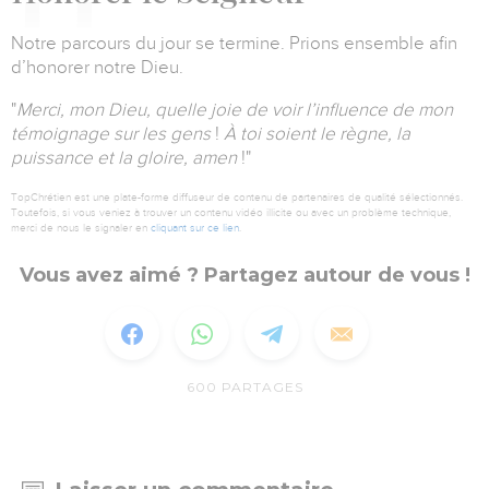
Notre parcours du jour se termine.
Prions ensemble afin
d’honorer notre Dieu.
"
Merci, mon Dieu, quelle joie de voir l’influence de mon
témoignage sur les gens
!
À toi soient le règne, la
puissance et la gloire, amen
!"
TopChrétien est une plate-forme diffuseur de contenu de partenaires de qualité sélectionnés.
Toutefois, si vous veniez à trouver un contenu vidéo illicite ou avec un problème technique,
merci de nous le signaler en
cliquant sur ce lien
.
Vous avez aimé ? Partagez autour de vous !
600
PARTAGES