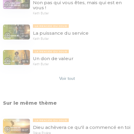
Non pas qui vous êtes, mais qui est en
08:22
vous !
Keith Butler
LA PENSÉE DU JOUR
La puissance du service
07:40
Keith Butler
LA PENSÉE DU JOUR
Un don de valeur
08:19
Keith Butler
Voir tout
Sur le même thème
LA PENSÉE DU JOUR
Dieu achèvera ce qu'il a commencé en toi
08:37
Stève Rivière