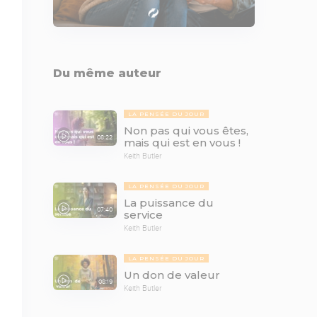
Du même auteur
LA PENSÉE DU JOUR
Non pas qui vous êtes,
08:22
mais qui est en vous !
Keith Butler
LA PENSÉE DU JOUR
La puissance du
07:40
service
Keith Butler
LA PENSÉE DU JOUR
Un don de valeur
08:19
Keith Butler