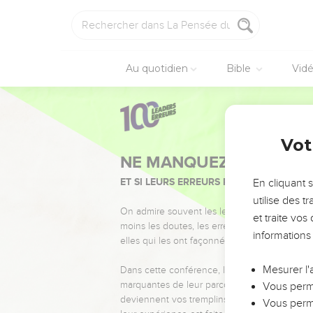
Au quotidien
Bible
Vid
Vot
NE MANQUEZ PAS L’ÉVÉ
ET SI LEURS ERREURS POUVAIENT VOUS 
En cliquant 
utilise des 
On admire souvent les leaders pour leurs réussi
et traite vo
moins les doutes, les erreurs et les saisons di
informations
elles qui les ont façonnés.
Mesurer l'
Dans cette conférence, leaders, entrepreneur
marquantes de leur parcours et les clés pour
Vous perme
deviennent vos tremplins. Que vous guidiez 
Vous perme