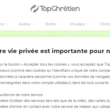
éos
Audios
Textes
Musique
Chrét
re vie privée est importante pour 
NEMENT DE L’ANNÉE !
ÉVITER LES VOTRES ?
sur le bouton « Accepter tous les cookies », vous acceptez que T
traceurs (comme des cookies ou l'identifiant unique de votre compte 
tes, leur impact, leur foi ou leur vision. Mais on voit
s données à caractère personnel (comme vos données de navigatio
fficiles qu'ils ont traversés, alors même que ce sont
 renseignées dans votre compte utilisateur) dans les buts suivants 
audience de notre service
s, et responsables reviennent sur les erreurs
 avancer avec plus de sagesse afin que leurs erreurs
ttre d'utiliser des services tiers tels que de la vidéo, des cartes
un ministère, une équipe, un groupe ou une famille,
ttre d'entrer en contact avec notre service de relation aux utilisat