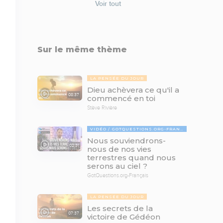
Voir tout
Sur le même thème
LA PENSÉE DU JOUR
Dieu achèvera ce qu'il a
08:37
commencé en toi
Stève Rivière
VIDÉO
GOTQUESTIONS.ORG-FRANÇAIS
Nous souviendrons-
02:31
nous de nos vies
terrestres quand nous
serons au ciel ?
GotQuestions.org-Français
LA PENSÉE DU JOUR
Les secrets de la
07:37
victoire de Gédéon