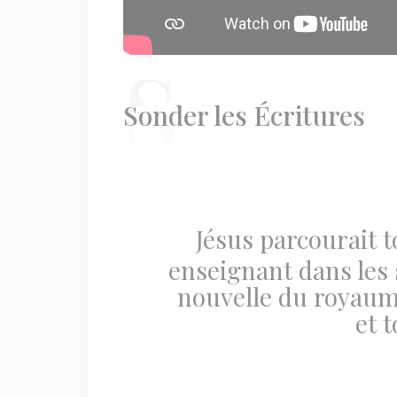
S
onder les Écritures
Jésus parcourait to
enseignant dans les
nouvelle du royaume
et t