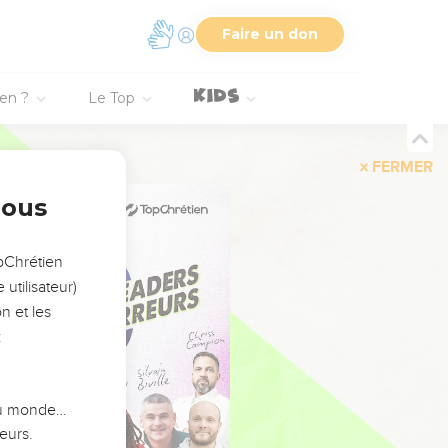
Faire un don
ien ?
Le Top
FERMER
nous
opChrétien
utilisateur)
n et les
:
 du monde…
eurs.