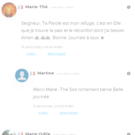
Marie-Thé
Il y a 2 ans, 1 mois
Seigneur, Ta Parole est mon refuge, c'est en Elle 
que je trouve la paix et le réconfort dont j'ai besoin. 
Amen 🙏 🙏🙏. Bonne Journée à tous ☀️
15 personnes ont dit Amen
AMEN
RÉPONDRE
Martine
Il y a 2 ans, 1 mois
Merci Marie -Thé.Soit richement bénie.Belle 
journée
3 personnes ont dit Amen
AMEN
RÉPONDRE
Marie Odile
Il y a 2 ans, 1 mois