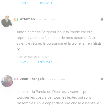
AMEN
RÉPONDRE
attamah
Il y a 2 ans, 1 mois
Amen et merci Seigneur pour ta Parole car elle 
répond vraiment à chacun de mes besoins. À toi 
soient le règne, la puissance et la gloire, amen !🙏🙏
🙏
11 personnes ont dit Amen
AMEN
RÉPONDRE
Jean-François
Il y a 2 ans, 1 mois
La bible...la Parole de Dieu  est vivante... peut 
toucher les cœurs par tous les textes qui sont 
rassemblés..il y a cependant une chose essentielle :  