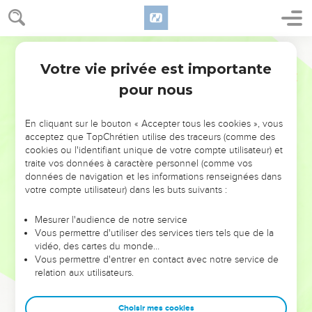
Votre vie privée est importante
pour nous
NE MANQUEZ PAS L’ÉVÉNEMENT
En cliquant sur le bouton « Accepter tous les cookies », vous
DE L’ANNÉE !
acceptez que TopChrétien utilise des traceurs (comme des
cookies ou l'identifiant unique de votre compte utilisateur) et
ET SI LEURS ERREURS POUVAIENT VOUS ÉVITER LES
traite vos données à caractère personnel (comme vos
VOTRES ?
données de navigation et les informations renseignées dans
votre compte utilisateur) dans les buts suivants :
On admire souvent les leaders pour leurs réussites, leur impact,
leur foi ou leur vision. Mais on voit moins les doutes, les erreurs
Mesurer l'audience de notre service
Vous permettre d'utiliser des services tiers tels que de la
et les saisons difficiles qu'ils ont traversés, alors même que ce
vidéo, des cartes du monde…
sont elles qui les ont façonnés.
Vous permettre d'entrer en contact avec notre service de
relation aux utilisateurs.
Dans cette conférence, leaders, entrepreneurs, et responsables
reviennent sur les erreurs marquantes de leur parcours et les
clés pour avancer avec plus de sagesse afin que leurs erreurs
Choisir mes cookies