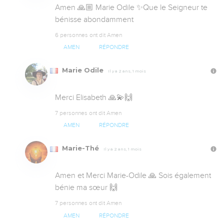
Amen 🙏🏼 Marie Odile ✨Que le Seigneur te 
bénisse abondamment
6 personnes ont dit Amen
AMEN
RÉPONDRE
Marie Odile
Il y a 2 ans, 1 mois
Merci Elisabeth 🙏💫🙌
7 personnes ont dit Amen
AMEN
RÉPONDRE
Marie-Thé
Il y a 2 ans, 1 mois
Amen et Merci Marie-Odile 🙏 Sois également 
bénie ma sœur 🙌
7 personnes ont dit Amen
AMEN
RÉPONDRE