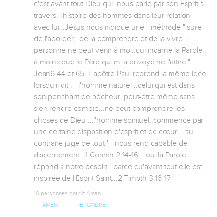
c'est avant tout Dieu qui  nous parle par son Esprit à 
travers. l'histoire des hommes dans leur relation 
avec lui...Jésus nous indique une " méthode " sure 
de l'aborder,  de la comprendre et de la vivre  : " 
personne ne peut venir à moi..qui incarne la Parole.. 
à moins que le Père qui m' a envoyé ne l'attire "   
Jean6.44 et 65. L'apôtre Paul reprend la même idée 
lorsqu'il dit : " l'homme naturel ..celui qui est dans 
son penchant de pécheur, peut-être même sans 
s'en rendre compte...ne peut comprendre les 
choses de Dieu ...l'homme spirituel..commence par 
une certaine disposition d'esprit et de cœur... au 
contraire juge de tout "   nous rend capable de 
discernement...1 Corinth 2.14-16....oui la Parole 
répond à notre besoin...parce qu'avant tout elle est 
inspirée de l'Esprit-Saint...2 Timoth 3.16-17
10 personnes ont dit Amen
AMEN
RÉPONDRE