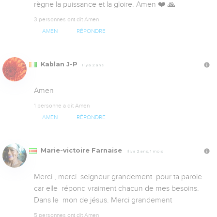
règne la puissance et la gloire. Amen ❤️ 🙏
3 personnes ont dit Amen
AMEN
RÉPONDRE
Kablan J-P
Il y a 2 ans
Amen
1 personne a dit Amen
AMEN
RÉPONDRE
Marie-victoire Farnaise
Il y a 2 ans, 1 mois
Merci , merci  seigneur grandement  pour ta parole  
car elle  répond vraiment chacun de mes besoins.  
Dans le  mon de jésus. Merci grandement
5 personnes ont dit Amen