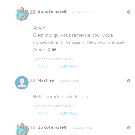
dokofelicite8
Il y a 2 ans, 1 mois
Amen

C'est moi qui vous remercie pour votre 
consécration a la mission. Dieu vous bénisse. 
Amen 🙏❤️
2 personnes ont dit Amen
AMEN
RÉPONDRE
Martine
Il y a 2 ans, 1 mois
Belle journée bénie felecité
3 personnes ont dit Amen
AMEN
RÉPONDRE
dokofelicite8
Il y a 2 ans, 1 mois