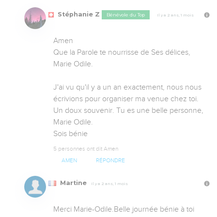
Stéphanie Z
Bénévole du Top
Il y a 2 ans, 1 mois
Amen

Que la Parole te nourrisse de Ses délices, 
Marie Odile.

J'ai vu qu'il y a un an exactement, nous nous 
écrivions pour organiser ma venue chez toi.

Un doux souvenir. Tu es une belle personne, 
Marie Odile.

Sois bénie
5 personnes ont dit Amen
AMEN
RÉPONDRE
Martine
Il y a 2 ans, 1 mois
Merci Marie-Odile.Belle journée bénie à toi