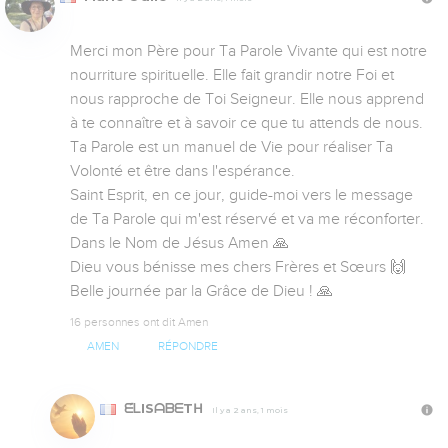
Merci mon Père pour Ta Parole Vivante qui est notre 
nourriture spirituelle. Elle fait grandir notre Foi et 
nous rapproche de Toi Seigneur. Elle nous apprend 
à te connaître et à savoir ce que tu attends de nous. 
Ta Parole est un manuel de Vie pour réaliser Ta 
Volonté et être dans l'espérance. 

Saint Esprit, en ce jour, guide-moi vers le message 
de Ta Parole qui m'est réservé et va me réconforter. 

Dans le Nom de Jésus Amen 🙏 

Dieu vous bénisse mes chers Frères et Sœurs 🙌 

Belle journée par la Grâce de Dieu ! 🙏
16 personnes ont dit Amen
AMEN
RÉPONDRE
ᗴ́ᒪISᗩᗷᗴTᕼ
Il y a 2 ans, 1 mois