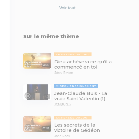
Voir tout
Sur le même thème
LA PENSÉE DU JOUR
Dieu achèvera ce qu'il a
08:37
commencé en toi
Stève Rivière
VIDÉO
ENSEIGNEMENT
Jean-Claude Buis - La
11:01
vraie Saint Valentin (1)
JCMBUIS.tv
LA PENSÉE DU JOUR
Les secrets de la
07:37
victoire de Gédéon
John Roos