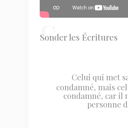
S
onder les Écritures
Celui qui met sa
condamné, mais celui
condamné, car il n
personne du