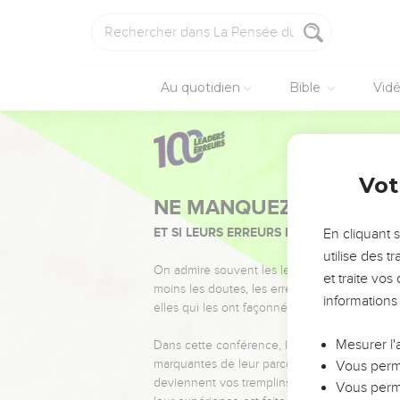
Au quotidien
Bible
Vid
Vot
NE MANQUEZ PAS L’ÉVÉ
ET SI LEURS ERREURS POUVAIENT VOUS 
En cliquant 
utilise des 
On admire souvent les leaders pour leurs réussi
et traite vo
moins les doutes, les erreurs et les saisons di
informations
elles qui les ont façonnés.
Mesurer l'
Dans cette conférence, leaders, entrepreneur
marquantes de leur parcours et les clés pour
Vous perme
deviennent vos tremplins. Que vous guidiez 
Vous perme