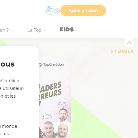
Faire un don
ien ?
Le Top
FERMER
nous
opChrétien
utilisateur)
n et les
:
 du monde…
eurs.