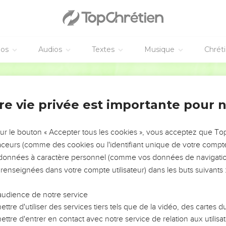
éos
Audios
Textes
Musique
Chrét
re vie privée est importante pour 
NEMENT DE L’ANNÉE !
ÉVITER LES VOTRES ?
sur le bouton « Accepter tous les cookies », vous acceptez que T
traceurs (comme des cookies ou l'identifiant unique de votre compte 
tes, leur impact, leur foi ou leur vision. Mais on voit
s données à caractère personnel (comme vos données de navigatio
fficiles qu'ils ont traversés, alors même que ce sont
 renseignées dans votre compte utilisateur) dans les buts suivants 
audience de notre service
s, et responsables reviennent sur les erreurs
 avancer avec plus de sagesse afin que leurs erreurs
ttre d'utiliser des services tiers tels que de la vidéo, des cartes
un ministère, une équipe, un groupe ou une famille,
ttre d'entrer en contact avec notre service de relation aux utilisat