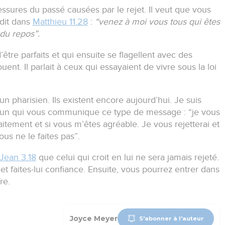
essures du passé causées par le rejet.
Il veut que vous
 dit dans
Matthieu 11.28
:
“venez à moi vous tous qui êtes
 du repos”.
être parfaits et qui ensuite se flagellent avec des
ouent.
Il parlait à ceux qui essayaient de vivre sous la loi
à un pharisien.
Ils existent encore aujourd’hui.
Je suis
 un qui vous communique ce type de message :
“je vous
aitement et si vous m’êtes agréable.
Je vous rejetterai et
us ne le faites pas”.
Jean 3.18
que celui qui croit en lui ne sera jamais rejeté.
et faites-lui confiance.
Ensuite, vous pourrez entrer dans
re.
Joyce Meyer
S'abonner à l'auteur