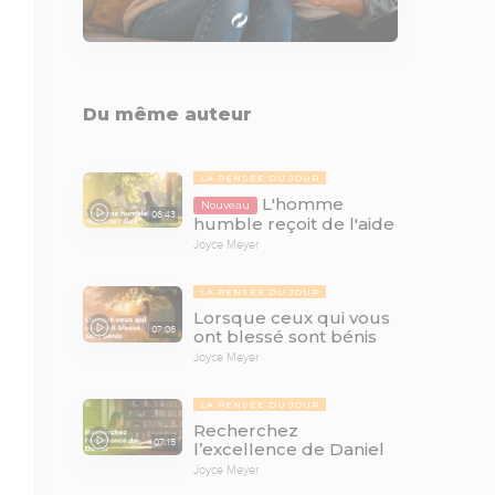
Du même auteur
LA PENSÉE DU JOUR
L'homme
Nouveau
06:43
humble reçoit de l'aide
Joyce Meyer
LA PENSÉE DU JOUR
Lorsque ceux qui vous
07:06
ont blessé sont bénis
Joyce Meyer
LA PENSÉE DU JOUR
Recherchez
07:15
l’excellence de Daniel
Joyce Meyer