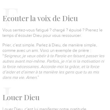
E
couter la voix de Dieu
Vous sentez-vous fatigué ?
chargé ?
épuisé ?
Prenez le
temps d’écouter Dieu pour vous ressourcer.
Prier, c’est simple.
Parlez à Dieu, de manière simple,
comme avec un ami.
Voici un exemple de prière :
“
Seigneur, je veux obéir à ta Parole en faisant passer les
autres avant moi-même.
Parfois, je n’ai ni la motivation ni
la force nécessaires.
Accorde-moi ta grâce, et la force
d’aider et d’aimer à ta manière les gens que tu as mis
dans ma vie.
Amen.
”
L
ouer Dieu
Louer Dieu, c’est lui manifester notre gratitude.