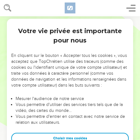
Votre vie privée est importante
pour nous
NE MANQUEZ PAS L’ÉVÉNEMENT
En cliquant sur le bouton « Accepter tous les cookies », vous
DE L’ANNÉE !
acceptez que TopChrétien utilise des traceurs (comme des
cookies ou l'identifiant unique de votre compte utilisateur) et
ET SI LEURS ERREURS POUVAIENT VOUS ÉVITER LES
traite vos données à caractère personnel (comme vos
VOTRES ?
données de navigation et les informations renseignées dans
votre compte utilisateur) dans les buts suivants :
On admire souvent les leaders pour leurs réussites, leur impact,
leur foi ou leur vision. Mais on voit moins les doutes, les erreurs
Mesurer l'audience de notre service
Vous permettre d'utiliser des services tiers tels que de la
et les saisons difficiles qu'ils ont traversés, alors même que ce
vidéo, des cartes du monde…
sont elles qui les ont façonnés.
Vous permettre d'entrer en contact avec notre service de
relation aux utilisateurs.
Dans cette conférence, leaders, entrepreneurs, et responsables
reviennent sur les erreurs marquantes de leur parcours et les
clés pour avancer avec plus de sagesse afin que leurs erreurs
Choisir mes cookies