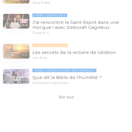
08:37
Stève Rivière
VIDÉO
COUPÉ EN 4
J'ai rencontré le Saint-Esprit dans une
29:46
morgue ! avec Deborah Gagnieux
Coupé en 4
LA PENSÉE DU JOUR
Les secrets de la victoire de Gédéon
07:37
John Roos
VIDÉO
GOTQUESTIONS.ORG-FRANÇAIS
Que dit la Bible de l'humilité ?
03:10
GotQuestions.org-Français
Voir tout