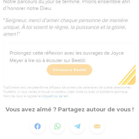
Notre parcours du jour se termine. Prions ensemble afin
d’honorer notre Dieu.
“
Seigneur, merci d’aimer chaque personne de manière
unique. À toi soient le règne, la puissance et la gloire,
amen
!
”
Prolongez cette réflexion avec les ouvrages de Joyce
Meyer à lire où à écouter sur Beebli.
Découvrir Beebli
TopChrétien est une plate-forme diffuseur de contenu de partenaires de qualité sélectionnés.
Toutefois, si vous veniez à trouver un contenu vidéo illicite ou avec un problème technique,
merci de nous le signaler en
cliquant sur ce lien
.
Vous avez aimé ? Partagez autour de vous !