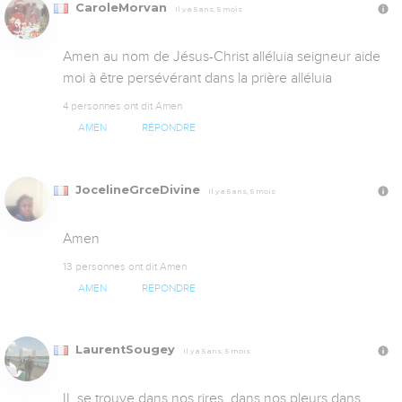
CaroleMorvan
Il y a 5 ans, 5 mois
Amen au nom de Jésus-Christ alléluia seigneur aide 
moi à être persévérant dans la prière alléluia
4 personnes ont dit Amen
AMEN
RÉPONDRE
JocelineGrceDivine
Il y a 5 ans, 5 mois
Amen
13 personnes ont dit Amen
AMEN
RÉPONDRE
LaurentSougey
Il y a 5 ans, 5 mois
IL se trouve dans nos rires  dans nos pleurs dans 