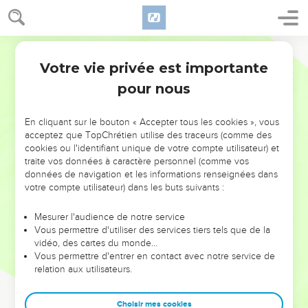
Votre vie privée est importante
pour nous
NE MANQUEZ PAS L’ÉVÉNEMENT
En cliquant sur le bouton « Accepter tous les cookies », vous
DE L’ANNÉE !
acceptez que TopChrétien utilise des traceurs (comme des
cookies ou l'identifiant unique de votre compte utilisateur) et
ET SI LEURS ERREURS POUVAIENT VOUS ÉVITER LES
traite vos données à caractère personnel (comme vos
VOTRES ?
données de navigation et les informations renseignées dans
votre compte utilisateur) dans les buts suivants :
On admire souvent les leaders pour leurs réussites, leur impact,
leur foi ou leur vision. Mais on voit moins les doutes, les erreurs
Mesurer l'audience de notre service
Vous permettre d'utiliser des services tiers tels que de la
et les saisons difficiles qu'ils ont traversés, alors même que ce
vidéo, des cartes du monde…
sont elles qui les ont façonnés.
Vous permettre d'entrer en contact avec notre service de
relation aux utilisateurs.
Dans cette conférence, leaders, entrepreneurs, et responsables
reviennent sur les erreurs marquantes de leur parcours et les
clés pour avancer avec plus de sagesse afin que leurs erreurs
Choisir mes cookies