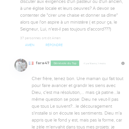
discuter aux exigences d'un pasteur ou d'un ancien, 
à une église locale et leurs oeuvres? A devoir se 
contenter de "cirer une chaise et donner sa dîme" 
alors que l'on aspire à un ministère ( et pour ça, le 
Seigneur, Lui, n'est-il pas toujours d'accord???)
37 personnes ont dit Amen
AMEN
RÉPONDRE
fara47
Bénévole du Top
Il y a 15 ans, 1 mois
Cher frère, tenez bon. Une maman qui fait tout 
pour faire avancer et grandir les siens avec 
Dieu, c'est ma résolution,... mais çà patine...la 
même question se pose: Dieu ne veut-Il pas 
que tous Le suivent?...le découragement 
s'installe si on écoute les sentiments. Dieu m'a 
appris que le fond y est, mais pas la forme, car 
le zèle m'envahit dans tous mes projets: je 