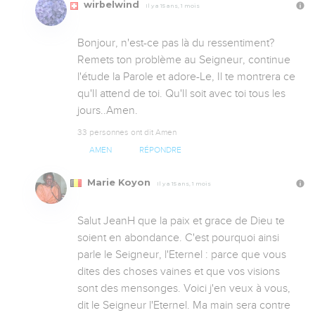
wirbelwind
Il y a 15 ans, 1 mois
Bonjour, n'est-ce pas là du ressentiment? 
Remets ton problème au Seigneur, continue 
l'étude la Parole et adore-Le, Il te montrera ce 
qu'Il attend de toi. Qu'Il soit avec toi tous les 
jours..Amen.
33 personnes ont dit Amen
AMEN
RÉPONDRE
Marie Koyon
Il y a 15 ans, 1 mois
Salut JeanH que la paix et grace de Dieu te 
soient en abondance. C'est pourquoi ainsi 
parle le Seigneur, l'Eternel : parce que vous 
dites des choses vaines et que vos visions 
sont des mensonges. Voici j'en veux à vous, 
dit le Seigneur l'Eternel. Ma main sera contre 