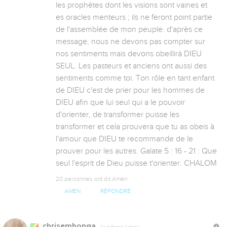
les prophètes dont les visions sont vaines et 
es oracles menteurs ; ils ne feront point partie 
de l'assemblée de mon peuple. d'après ce 
message, nous ne devons pas compter sur 
nos sentiments mais devons obeillirà DIEU 
SEUL. Les pasteurs et anciens ont aussi des 
sentiments comme toi. Ton rôle en tant enfant 
de DIEU c'est de prier pour les hommes de 
DIEU afin que lui seul qui a le pouvoir 
d'orienter, de transformer puisse les 
transformer et cela prouvera que tu as obeis à 
l'amour que DIEU te recommande de le 
prouver pour les autres. Galate 5 : 16 - 21 : Que 
seul l'esprit de Dieu puisse t'orienter. CHALOM
20 personnes ont dit Amen
AMEN
RÉPONDRE
chrisembonga
Il y a 15 ans, 1 mois