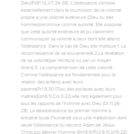
Dieu(Ps81:12;Jr7:24-28). L'obéissance consiste 
essentiellement dans la soumission de sa volonté 
propre à une volonté extérieure (Dieu ou des 
hommes)reconnue comme autorité. Elle suppose 
que cette autorité extérieure ait pu clairement 
communiquer sa volonté à ceux dont elle attend 
l'obéissance. Dans le cas de Dieu,elle implique 1. La 
reconnaissance de sa souveraineté;2.La révélation 
de sa volonté(par l'écriture ou par un moyen 
direct);3. La compréhension de cette volonté. 
Comme l'obéissance est fondamentale pour la 
relation des enfants avec leurs 
parents(Pr1:8;30:17)ou des esclaves avec leurs 
maîtres(Eph6:5,Col 3:22),elle l'est également pour 
tous les rapports de l'homme avec Dieu (Dt 11:26-
28). La désobéissance du premier homme a 
entraîné toute l'humanité sous une malédiction dont 
seule l'obéissance du second Adam,de Jésus-
Christ,put délivrer l'homme (Rm5:9;Ph2:8;1Cor15:22). 