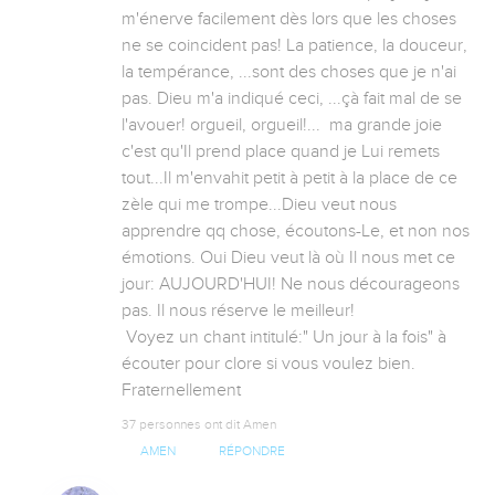
m'énerve facilement dès lors que les choses 
ne se coincident pas! La patience, la douceur, 
la tempérance, ...sont des choses que je n'ai 
pas. Dieu m'a indiqué ceci, ...çà fait mal de se 
l'avouer! orgueil, orgueil!...  ma grande joie 
c'est qu'Il prend place quand je Lui remets 
tout...Il m'envahit petit à petit à la place de ce 
zèle qui me trompe...Dieu veut nous 
apprendre qq chose, écoutons-Le, et non nos 
émotions. Oui Dieu veut là où Il nous met ce 
jour: AUJOURD'HUI! Ne nous décourageons 
pas. Il nous réserve le meilleur!

 Voyez un chant intitulé:" Un jour à la fois" à 
écouter pour clore si vous voulez bien. 
Fraternellement
37 personnes ont dit Amen
AMEN
RÉPONDRE