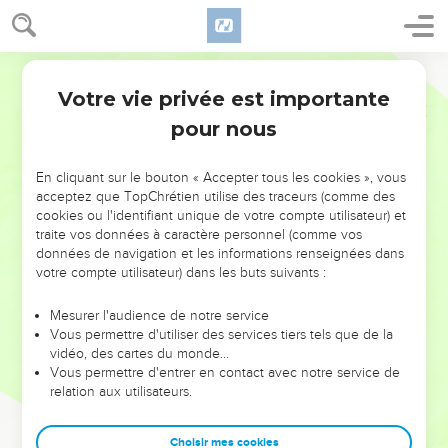
Votre vie privée est importante
pour nous
NE MANQUEZ PAS L’ÉVÉNEMENT
En cliquant sur le bouton « Accepter tous les cookies », vous
DE L’ANNÉE !
acceptez que TopChrétien utilise des traceurs (comme des
cookies ou l'identifiant unique de votre compte utilisateur) et
ET SI LEURS ERREURS POUVAIENT VOUS ÉVITER LES
traite vos données à caractère personnel (comme vos
VOTRES ?
données de navigation et les informations renseignées dans
votre compte utilisateur) dans les buts suivants :
On admire souvent les leaders pour leurs réussites, leur impact,
leur foi ou leur vision. Mais on voit moins les doutes, les erreurs
Mesurer l'audience de notre service
Vous permettre d'utiliser des services tiers tels que de la
et les saisons difficiles qu'ils ont traversés, alors même que ce
vidéo, des cartes du monde…
sont elles qui les ont façonnés.
Vous permettre d'entrer en contact avec notre service de
relation aux utilisateurs.
Dans cette conférence, leaders, entrepreneurs, et responsables
reviennent sur les erreurs marquantes de leur parcours et les
clés pour avancer avec plus de sagesse afin que leurs erreurs
Choisir mes cookies