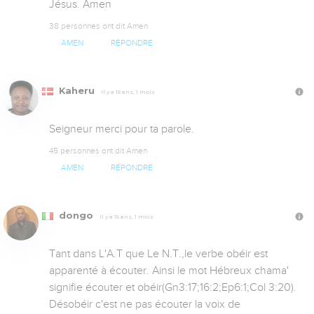
Jésus. Amen
38 personnes ont dit Amen
AMEN
RÉPONDRE
Kaheru
Il y a 15 ans, 1 mois
Seigneur merci pour ta parole.
45 personnes ont dit Amen
AMEN
RÉPONDRE
dongo
Il y a 15 ans, 1 mois
Tant dans L'A.T que Le N.T.,le verbe obéir est 
apparenté à écouter. Ainsi le mot Hébreux chama' 
signifie écouter et obéir(Gn3:17;16:2;Ep6:1;Col 3:20). 
Désobéir c'est ne pas écouter la voix de 