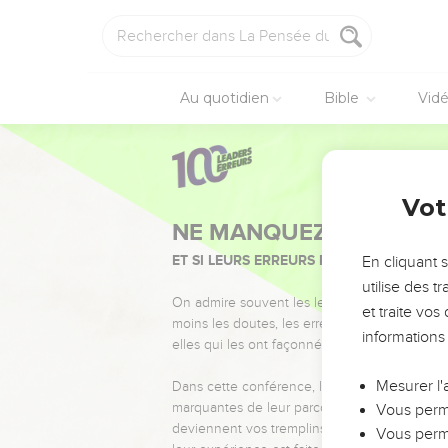
Au quotidien
Bible
Vid
Vot
NE MANQUEZ PAS L’ÉVÉ
ET SI LEURS ERREURS POUVAIENT VOUS 
En cliquant 
utilise des 
On admire souvent les leaders pour leurs réussi
et traite vo
moins les doutes, les erreurs et les saisons di
informations
elles qui les ont façonnés.
Mesurer l'
Dans cette conférence, leaders, entrepreneur
marquantes de leur parcours et les clés pour
Vous perme
deviennent vos tremplins. Que vous guidiez 
Vous perme