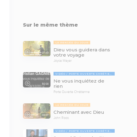
Sur le même thème
LA PENSÉE DU JOUR
Dieu vous guidera dans
07:43
votre voyage
Joyce Meyer
VIDÉO
PORTE OUVERTE CHRÉTIENNE
Ne vous inquiétez de
50:08
rien
Porte Ouverte Chrétienne
LA PENSÉE DU JOUR
Cheminant avec Dieu
08:07
John Roos
VIDÉO
PORTE OUVERTE CHRÉTIENNE