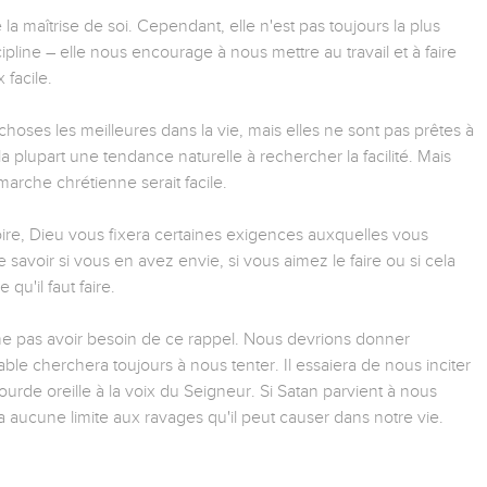
la maîtrise de soi. Cependant, elle n'est pas toujours la plus
iscipline – elle nous encourage à nous mettre au travail et à faire
 facile.
 choses les meilleures dans la vie, mais elles ne sont pas prêtes à
la plupart une tendance naturelle à rechercher la facilité. Mais
arche chrétienne serait facile.
oire, Dieu vous fixera certaines exigences auxquelles vous
 savoir si vous en avez envie, si vous aimez le faire ou si cela
qu'il faut faire.
e pas avoir besoin de ce rappel. Nous devrions donner
iable cherchera toujours à nous tenter. Il essaiera de nous inciter
 sourde oreille à la voix du Seigneur. Si Satan parvient à nous
 a aucune limite aux ravages qu'il peut causer dans notre vie.