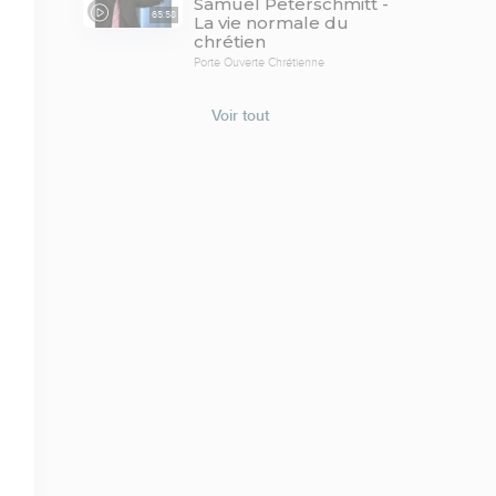
Samuel Peterschmitt -
65:58
La vie normale du
chrétien
Porte Ouverte Chrétienne
Voir tout