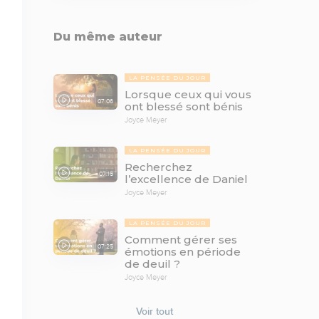
Du même auteur
LA PENSÉE DU JOUR
Lorsque ceux qui vous
07:06
ont blessé sont bénis
Joyce Meyer
LA PENSÉE DU JOUR
Recherchez
07:15
l’excellence de Daniel
Joyce Meyer
LA PENSÉE DU JOUR
Comment gérer ses
07:25
émotions en période
de deuil ?
Joyce Meyer
Voir tout