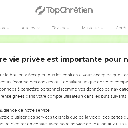
éos
Audios
Textes
Musique
Chrét
re vie privée est importante pour 
NEMENT DE L’ANNÉE !
ÉVITER LES VOTRES ?
sur le bouton « Accepter tous les cookies », vous acceptez que T
traceurs (comme des cookies ou l'identifiant unique de votre compte 
tes, leur impact, leur foi ou leur vision. Mais on voit
s données à caractère personnel (comme vos données de navigatio
fficiles qu'ils ont traversés, alors même que ce sont
 renseignées dans votre compte utilisateur) dans les buts suivants 
audience de notre service
s, et responsables reviennent sur les erreurs
 avancer avec plus de sagesse afin que leurs erreurs
ttre d'utiliser des services tiers tels que de la vidéo, des cartes
un ministère, une équipe, un groupe ou une famille,
ttre d'entrer en contact avec notre service de relation aux utilisat