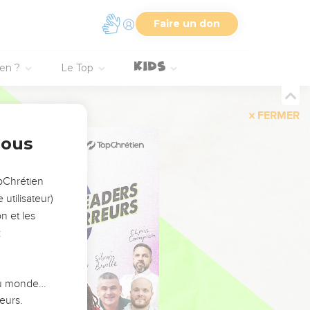
Faire un don
ien ?
Le Top
FERMER
nous
opChrétien
utilisateur)
n et les
:
 du monde…
eurs.