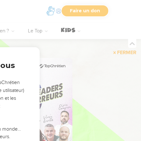
Faire un don
ien ?
Le Top
FERMER
nous
opChrétien
utilisateur)
n et les
:
 du monde…
eurs.