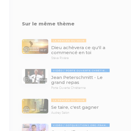
Sur le même thème
LA PENSÉE DU JOUR
Dieu achèvera ce qu'il a
08:37
commencé en toi
Stève Rivière
VIDÉO
PORTE OUVERTE CHRÉTIENNE
Jean Peterschmitt - Le
50:40
grand repas
Porte Ouverte Chrétienne
LA PENSÉE DU JOUR
Se taire, c'est gagner
08:02
Audrey Selon
VIDÉO
GOTQUESTIONS.ORG-FRANÇAIS