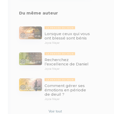
Du même auteur
LA PENSÉE DU JOUR
Lorsque ceux qui vous
07:06
ont blessé sont bénis
Joyce Meyer
LA PENSÉE DU JOUR
Recherchez
07:15
l’excellence de Daniel
Joyce Meyer
LA PENSÉE DU JOUR
Comment gérer ses
07:25
émotions en période
de deuil ?
Joyce Meyer
Voir tout