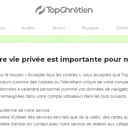
éos
Audios
Textes
Musique
Chrét
re vie privée est importante pour 
NEMENT DE L’ANNÉE !
ÉVITER LES VOTRES ?
sur le bouton « Accepter tous les cookies », vous acceptez que T
traceurs (comme des cookies ou l'identifiant unique de votre compte 
tes, leur impact, leur foi ou leur vision. Mais on voit
s données à caractère personnel (comme vos données de navigatio
fficiles qu'ils ont traversés, alors même que ce sont
 renseignées dans votre compte utilisateur) dans les buts suivants 
audience de notre service
s, et responsables reviennent sur les erreurs
 avancer avec plus de sagesse afin que leurs erreurs
ttre d'utiliser des services tiers tels que de la vidéo, des cartes
un ministère, une équipe, un groupe ou une famille,
ttre d'entrer en contact avec notre service de relation aux utilisat