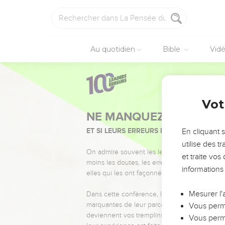
Au quotidien
Bible
Vid
Vot
NE MANQUEZ PAS L’ÉVÉ
ET SI LEURS ERREURS POUVAIENT VOUS 
En cliquant 
utilise des 
On admire souvent les leaders pour leurs réussi
et traite vo
moins les doutes, les erreurs et les saisons di
informations
elles qui les ont façonnés.
Mesurer l'
Dans cette conférence, leaders, entrepreneur
marquantes de leur parcours et les clés pour
Vous perme
deviennent vos tremplins. Que vous guidiez 
Vous perme