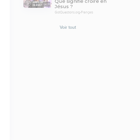
Que signifie croire en
04:10
Jésus ?
GotQuestions.org-Français
Voir tout