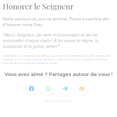
H
onorer le Seigneur
Notre parcours du jour se termine. Prions ensemble afin
d’honorer notre Dieu.
"
Merci, Seigneur, de venir m’encourager et de me
renouveler chaque matin
!
À toi soient le règne, la
puissance et la gloire, amen
!"
TopChrétien est une plate-forme diffuseur de contenu de partenaires de qualité sélectionnés.
Toutefois, si vous veniez à trouver un contenu vidéo illicite ou avec un problème technique,
merci de nous le signaler en
cliquant sur ce lien
.
Vous avez aimé ? Partagez autour de vous !
1504
PARTAGES