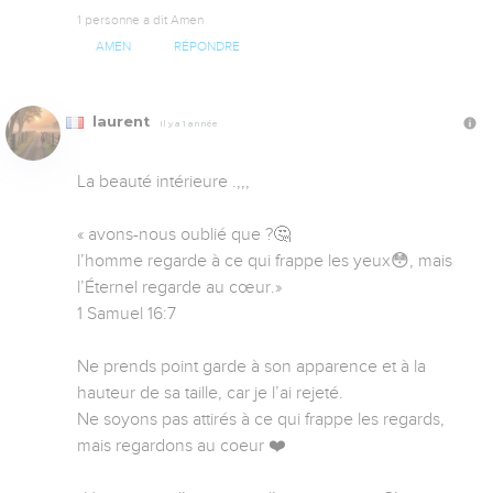
1 personne a dit Amen
AMEN
RÉPONDRE
laurent
Il y a 1 année
La beauté intérieure .,,,

« avons-nous oublié que ?🤔

l’homme regarde à ce qui frappe les yeux😳, mais 
l’Éternel regarde au cœur.»

‭‭1 Samuel‬ ‭16‬:‭7‬ ‭

Ne prends point garde à son apparence et à la 
hauteur de sa taille, car je l’ai rejeté. 

Ne soyons pas attirés à ce qui frappe les regards, 
mais regardons au coeur ❤️ 
