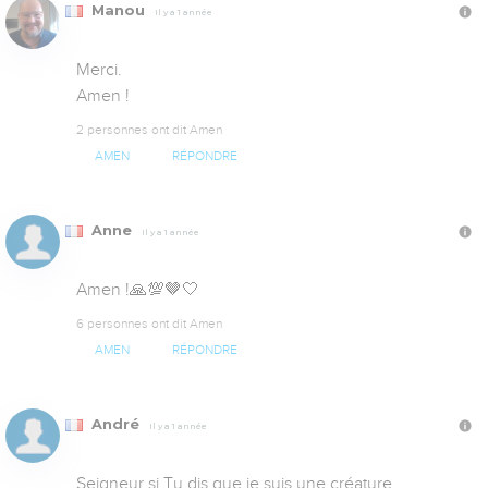
Manou
Il y a 1 année
Merci. 

Amen !
2 personnes ont dit Amen
AMEN
RÉPONDRE
Anne
Il y a 1 année
Amen !🙏💯🤎🤍
6 personnes ont dit Amen
AMEN
RÉPONDRE
André
Il y a 1 année
Seigneur si Tu dis que je suis une créature 