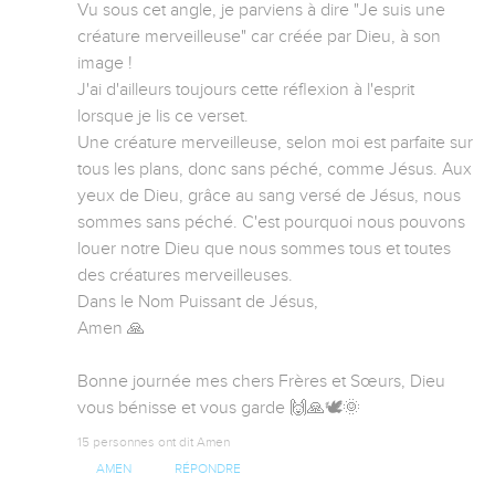
Vu sous cet angle, je parviens à dire "Je suis une 
créature merveilleuse" car créée par Dieu, à son 
image ! 

J'ai d'ailleurs toujours cette réflexion à l'esprit 
lorsque je lis ce verset. 

Une créature merveilleuse, selon moi est parfaite sur 
tous les plans, donc sans péché, comme Jésus. Aux 
yeux de Dieu, grâce au sang versé de Jésus, nous 
sommes sans péché. C'est pourquoi nous pouvons 
louer notre Dieu que nous sommes tous et toutes 
des créatures merveilleuses. 

Dans le Nom Puissant de Jésus,

Amen 🙏 

Bonne journée mes chers Frères et Sœurs, Dieu 
vous bénisse et vous garde 🙌🙏🕊️🌞
15 personnes ont dit Amen
AMEN
RÉPONDRE