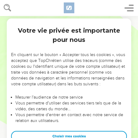
Votre vie privée est importante
pour nous
NE MANQUEZ PAS L’ÉVÉNEMENT
En cliquant sur le bouton « Accepter tous les cookies », vous
DE L’ANNÉE !
acceptez que TopChrétien utilise des traceurs (comme des
cookies ou l'identifiant unique de votre compte utilisateur) et
ET SI LEURS ERREURS POUVAIENT VOUS ÉVITER LES
traite vos données à caractère personnel (comme vos
VOTRES ?
données de navigation et les informations renseignées dans
votre compte utilisateur) dans les buts suivants :
On admire souvent les leaders pour leurs réussites, leur impact,
leur foi ou leur vision. Mais on voit moins les doutes, les erreurs
Mesurer l'audience de notre service
Vous permettre d'utiliser des services tiers tels que de la
et les saisons difficiles qu'ils ont traversés, alors même que ce
vidéo, des cartes du monde…
sont elles qui les ont façonnés.
Vous permettre d'entrer en contact avec notre service de
relation aux utilisateurs.
Dans cette conférence, leaders, entrepreneurs, et responsables
reviennent sur les erreurs marquantes de leur parcours et les
clés pour avancer avec plus de sagesse afin que leurs erreurs
Choisir mes cookies