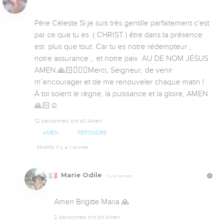
Père Céleste Si je suis très gentille parfaitement c'est 
par ce que tu es  ( CHRIST ) être dans ta présence 
est  plus que tout .Car tu es notre rédempteur , 
notre assurance ,  et notre paix  AU DE NOM JÉSUS 
AMEN 🙏🏻🙇🏻‍♀️Merci, Seigneur, de venir 
m’encourager et de me renouveler chaque matin ! 
À toi soient le règne, la puissance et la gloire, AMEN 
🙏🏻☺️
12 personnes ont dit Amen
AMEN
RÉPONDRE
Modifié il y a 1 année
Marie Odile
Il y a 1 année
Amen Brigitte Maria 🙏
2 personnes ont dit Amen