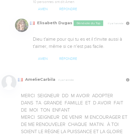
10 personnes ont dit Amen
AMEN
RÉPONDRE
Elisabeth Dugas
Bénévole du Top
Il y a 1 année
Dieu t'aime pour qui tu es et il t'invite aussi à 
t'aimer, même si ce n'est pas facile.
AMEN
RÉPONDRE
AmelieCarbila
Il y a 1 année
MERCI  SEIGNEUR  DD  M AVOIR  ADOPTER   
DANS  TA  GRANDE  FAMILLE  ET  D AVOIR  FAIT  
DE  MOI  TON  ENFANT 

MERCI  SEIGNEUR  DE VENIR  M ENCOURAGER ET  
DE ME RENOUVELER  CHAQUE  MATIN.  À TOI 
SOIENT LE RÈGNE LA PUISSANCE ET LA GLOIRE 