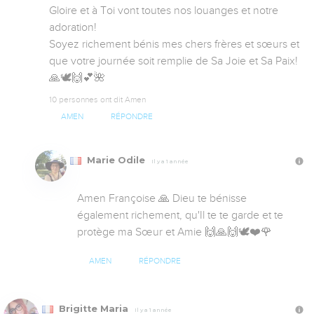
Gloire et à Toi vont toutes nos louanges et notre 
adoration!

Soyez richement bénis mes chers frères et sœurs et 
que votre journée soit remplie de Sa Joie et Sa Paix! 
🙏🕊️🙌💕🌺
10 personnes ont dit Amen
AMEN
RÉPONDRE
Marie Odile
Il y a 1 année
Amen Françoise 🙏 Dieu te bénisse 
également richement, qu'Il te te garde et te 
protège ma Sœur et Amie 🙌🙏🙌🕊️❤️🌹
AMEN
RÉPONDRE
Brigitte Maria
Il y a 1 année