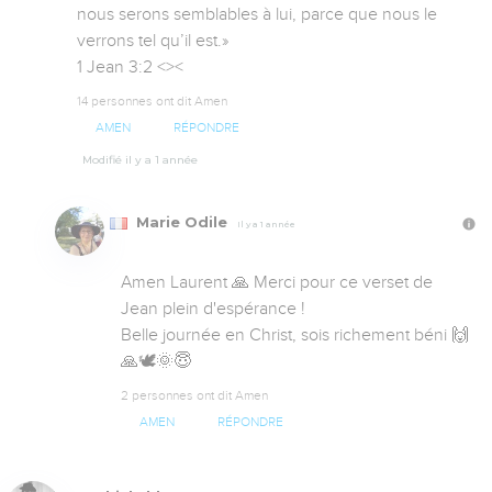
nous serons semblables à lui, parce que nous le 
verrons tel qu’il est.»

‭‭1 Jean‬ ‭3‬:‭2 <><
14 personnes ont dit Amen
AMEN
RÉPONDRE
Modifié il y a 1 année
Marie Odile
Il y a 1 année
Amen Laurent 🙏 Merci pour ce verset de 
Jean plein d'espérance ! 

Belle journée en Christ, sois richement béni 🙌
🙏🕊️🌞😇
2 personnes ont dit Amen
AMEN
RÉPONDRE