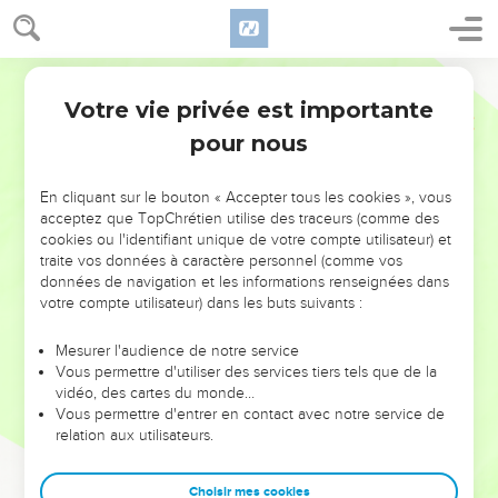
Votre vie privée est importante
pour nous
NE MANQUEZ PAS L’ÉVÉNEMENT
En cliquant sur le bouton « Accepter tous les cookies », vous
DE L’ANNÉE !
acceptez que TopChrétien utilise des traceurs (comme des
cookies ou l'identifiant unique de votre compte utilisateur) et
ET SI LEURS ERREURS POUVAIENT VOUS ÉVITER LES
traite vos données à caractère personnel (comme vos
VOTRES ?
données de navigation et les informations renseignées dans
votre compte utilisateur) dans les buts suivants :
On admire souvent les leaders pour leurs réussites, leur impact,
leur foi ou leur vision. Mais on voit moins les doutes, les erreurs
Mesurer l'audience de notre service
Vous permettre d'utiliser des services tiers tels que de la
et les saisons difficiles qu'ils ont traversés, alors même que ce
vidéo, des cartes du monde…
sont elles qui les ont façonnés.
Vous permettre d'entrer en contact avec notre service de
relation aux utilisateurs.
Dans cette conférence, leaders, entrepreneurs, et responsables
reviennent sur les erreurs marquantes de leur parcours et les
clés pour avancer avec plus de sagesse afin que leurs erreurs
Choisir mes cookies