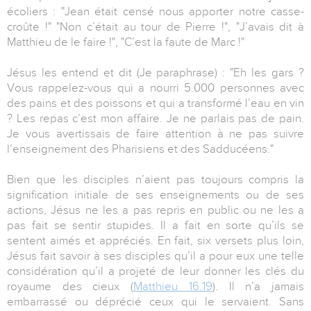
écoliers : "Jean était censé nous apporter notre casse-
croûte !" "Non c’était au tour de Pierre !", "J’avais dit à
Matthieu de le faire !", "C’est la faute de Marc !"
Jésus les entend et dit (Je paraphrase) : "Eh les gars ?
Vous rappelez-vous qui a nourri 5.000 personnes avec
des pains et des poissons et qui a transformé l’eau en vin
? Les repas c’est mon affaire. Je ne parlais pas de pain.
Je vous avertissais de faire attention à ne pas suivre
l’enseignement des Pharisiens et des Sadducéens."
Bien que les disciples n’aient pas toujours compris la
signification initiale de ses enseignements ou de ses
actions, Jésus ne les a pas repris en public ou ne les a
pas fait se sentir stupides. Il a fait en sorte qu’ils se
sentent aimés et appréciés. En fait, six versets plus loin,
Jésus fait savoir à ses disciples qu’il a pour eux une telle
considération qu’il a projeté de leur donner les clés du
royaume des cieux (
Matthieu 16.19
). Il n’a jamais
embarrassé ou déprécié ceux qui le servaient. Sans