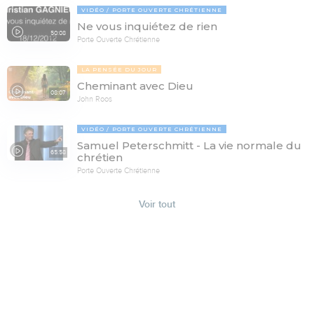
VIDÉO
PORTE OUVERTE CHRÉTIENNE
Ne vous inquiétez de rien
50:08
Porte Ouverte Chrétienne
LA PENSÉE DU JOUR
Cheminant avec Dieu
08:07
John Roos
VIDÉO
PORTE OUVERTE CHRÉTIENNE
Samuel Peterschmitt - La vie normale du
65:58
chrétien
Porte Ouverte Chrétienne
Voir tout