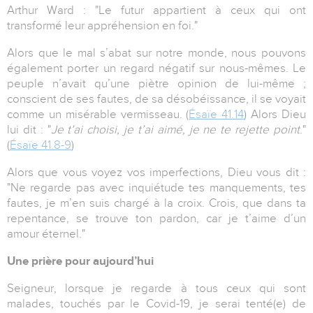
Arthur Ward : "Le futur appartient à ceux qui ont
transformé leur appréhension en foi."
Alors que le mal s’abat sur notre monde, nous pouvons
également porter un regard négatif sur nous-mêmes. Le
peuple n’avait qu’une piètre opinion de lui-même ;
conscient de ses fautes, de sa désobéissance, il se voyait
comme un misérable vermisseau. (
Ésaïe 41.14
) Alors Dieu
lui dit : "
Je t’ai choisi, je t’ai aimé, je ne te rejette point
."
(
Ésaïe 41.8-9
)
Alors que vous voyez vos imperfections, Dieu vous dit :
"Ne regarde pas avec inquiétude tes manquements, tes
fautes, je m’en suis chargé à la croix. Crois, que dans ta
repentance, se trouve ton pardon, car je t’aime d’un
amour éternel."
Une prière pour aujourd’hui
Seigneur, lorsque je regarde à tous ceux qui sont
malades, touchés par le Covid-19, je serai tenté(e) de