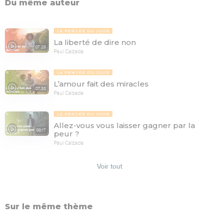
Du même auteur
LA PENSÉE DU JOUR
La liberté de dire non
07:28
Paul Calzada
LA PENSÉE DU JOUR
L’amour fait des miracles
07:38
Paul Calzada
LA PENSÉE DU JOUR
Allez-vous vous laisser gagner par la
08:17
peur ?
Paul Calzada
Voir tout
Sur le même thème