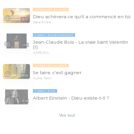
LA PENSÉE DU JOUR
Dieu achèvera ce qu'il a commencé en toi
08:37
Stève Rivière
VIDÉO
ENSEIGNEMENT
Jean-Claude Buis - La vraie Saint Valentin
11:01
(1)
JCMBUIS.tv
LA PENSÉE DU JOUR
Se taire, c'est gagner
08:02
Audrey Selon
VIDÉO
FILM
Albert Einstein - Dieu-existe-t-il ?
01:20
Voir tout