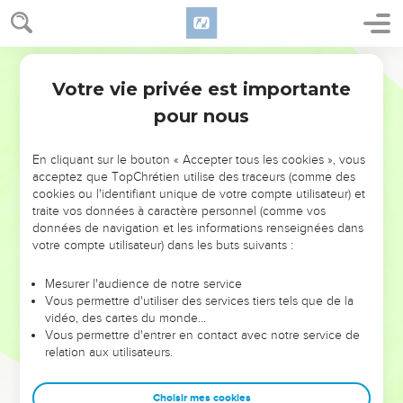
Votre vie privée est importante
pour nous
NE MANQUEZ PAS L’ÉVÉNEMENT
En cliquant sur le bouton « Accepter tous les cookies », vous
DE L’ANNÉE !
acceptez que TopChrétien utilise des traceurs (comme des
cookies ou l'identifiant unique de votre compte utilisateur) et
ET SI LEURS ERREURS POUVAIENT VOUS ÉVITER LES
traite vos données à caractère personnel (comme vos
VOTRES ?
données de navigation et les informations renseignées dans
votre compte utilisateur) dans les buts suivants :
On admire souvent les leaders pour leurs réussites, leur impact,
leur foi ou leur vision. Mais on voit moins les doutes, les erreurs
Mesurer l'audience de notre service
Vous permettre d'utiliser des services tiers tels que de la
et les saisons difficiles qu'ils ont traversés, alors même que ce
vidéo, des cartes du monde…
sont elles qui les ont façonnés.
Vous permettre d'entrer en contact avec notre service de
relation aux utilisateurs.
Dans cette conférence, leaders, entrepreneurs, et responsables
reviennent sur les erreurs marquantes de leur parcours et les
clés pour avancer avec plus de sagesse afin que leurs erreurs
Choisir mes cookies