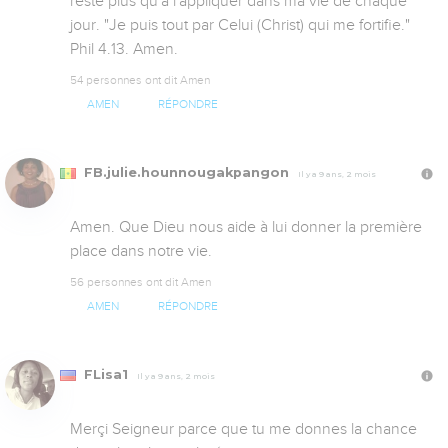
reste plus qu'à l'appliquer dans ma vie de chaque 
jour. "Je puis tout par Celui (Christ) qui me fortifie." 
Phil 4.13. Amen.
54 personnes ont dit Amen
AMEN
RÉPONDRE
FB.julie.hounnougakpangon
Il y a 9 ans, 2 mois
Amen. Que Dieu nous aide à lui donner la première 
place dans notre vie.
56 personnes ont dit Amen
AMEN
RÉPONDRE
FLisa1
Il y a 9 ans, 2 mois
Merçi Seigneur parce que tu me donnes la chance 