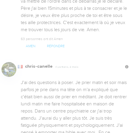
va mettre de l'ordre dans ce débarras je le déclare. 
Père j'ai bien 15minutes et plus à te consacrer et je le 
désire, je veux être plus proche de toi et être sous 
tes aille protectrices. C'est exactement là où je veux 
me trouver tous les jours de vie. Amen.
63 personnes ont dit Amen
AMEN
RÉPONDRE
chris-canelle
Il y a 9 ans, 2 mois
J'ai des questions à poser. Je prier matin et soir mais 
parfois je prie dans ma tête on m'a expliqué que 
c'était bien aussi de prier en méditant. Je doit rentrer 
lundi matin me faire hospitalisée en maison de 
repos. Dans un centre psychiatrie car j'ai trop 
attendu. J'aurai du y aller plus tôt. Je suis très 
fatiguée physiquement et psychologiquement. J'ai 
pensé à emporter ma bible avec moi . En ce 