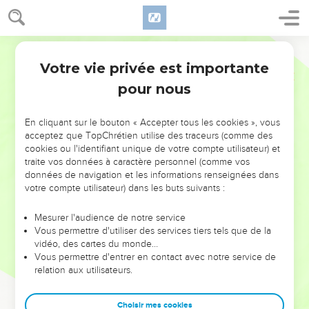
Votre vie privée est importante
pour nous
NE MANQUEZ PAS L’ÉVÉNEMENT
En cliquant sur le bouton « Accepter tous les cookies », vous
DE L’ANNÉE !
acceptez que TopChrétien utilise des traceurs (comme des
cookies ou l'identifiant unique de votre compte utilisateur) et
ET SI LEURS ERREURS POUVAIENT VOUS ÉVITER LES
traite vos données à caractère personnel (comme vos
VOTRES ?
données de navigation et les informations renseignées dans
votre compte utilisateur) dans les buts suivants :
On admire souvent les leaders pour leurs réussites, leur impact,
leur foi ou leur vision. Mais on voit moins les doutes, les erreurs
Mesurer l'audience de notre service
Vous permettre d'utiliser des services tiers tels que de la
et les saisons difficiles qu'ils ont traversés, alors même que ce
vidéo, des cartes du monde…
sont elles qui les ont façonnés.
Vous permettre d'entrer en contact avec notre service de
relation aux utilisateurs.
Dans cette conférence, leaders, entrepreneurs, et responsables
reviennent sur les erreurs marquantes de leur parcours et les
clés pour avancer avec plus de sagesse afin que leurs erreurs
Choisir mes cookies