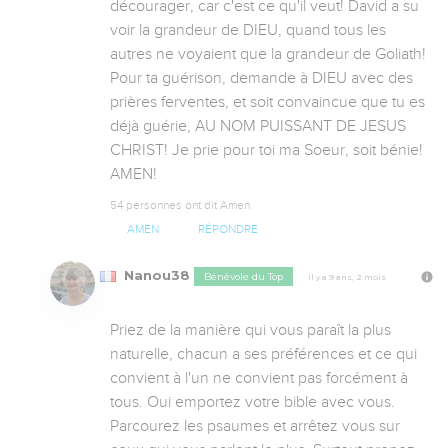
décourager, car c'est ce qu'il veut! David a su 
voir la grandeur de DIEU, quand tous les 
autres ne voyaient que la grandeur de Goliath! 

Pour ta guérison, demande à DIEU avec des 
prières ferventes, et soit convaincue que tu es 
déjà guérie, AU NOM PUISSANT DE JESUS 
CHRIST! Je prie pour toi ma Soeur, soit bénie! 
AMEN!
54 personnes ont dit Amen
AMEN
RÉPONDRE
Nanou38
Bénévole du Top
Il y a 9 ans, 2 mois
Priez de la manière qui vous paraît la plus 
naturelle, chacun a ses préférences et ce qui 
convient à l'un ne convient pas forcément à 
tous. Oui emportez votre bible avec vous. 
Parcourez les psaumes et arrêtez vous sur 