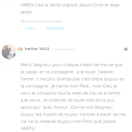
AMEN c'est la Vérité d'abord Jésus-Christ le reste 
après
56 personnes ont dit Amen
AMEN
RÉPONDRE
hettie-1402
Il y a 9 ans, 2 mois
Merci Seigneur pour chaque instant de ma vie que 
je passe  en ta compagnie , a te louer ,t'adorer, 
t'aimer, c ma plus Grande joie c'est d'etre toujour en 
ta compagnie , je t'aime mon Pere , mon Dieu je 
veux te consacrer tout le reset de ma vie a t'aimer , 
a te servir , te chetcher de toute mes force jour 
apres jour  avec Amour , Donne moi Seigneur  
toujour les moyen de toujour t'onorer a traver de ma 
vie car tu resteras toujour mon Pere que j'adore  
AMEN,!