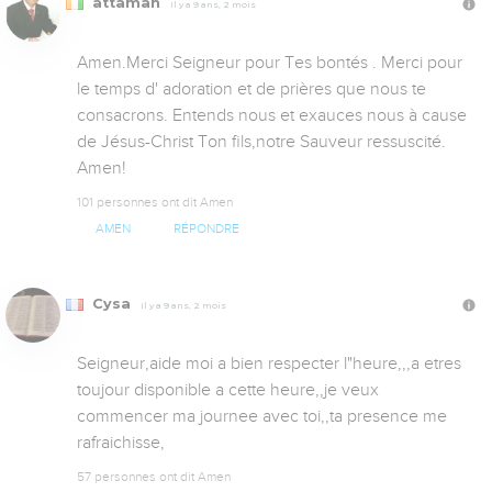
attamah
Il y a 9 ans, 2 mois
Amen.Merci Seigneur pour Tes bontés . Merci pour 
le temps d' adoration et de prières que nous te 
consacrons. Entends nous et exauces nous à cause 
de Jésus-Christ Ton fils,notre Sauveur ressuscité. 
Amen!
101 personnes ont dit Amen
AMEN
RÉPONDRE
Cysa
Il y a 9 ans, 2 mois
Seigneur,aide moi a bien respecter l"heure,,,a etres 
toujour disponible a cette heure,,je veux 
commencer ma journee avec toi,,ta presence me 
rafraichisse,
57 personnes ont dit Amen