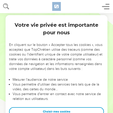
Votre vie privée est importante
pour nous
NE MANQUEZ PAS L’ÉVÉNEMENT
En cliquant sur le bouton « Accepter tous les cookies », vous
DE L’ANNÉE !
acceptez que TopChrétien utilise des traceurs (comme des
cookies ou l'identifiant unique de votre compte utilisateur) et
ET SI LEURS ERREURS POUVAIENT VOUS ÉVITER LES
traite vos données à caractère personnel (comme vos
VOTRES ?
données de navigation et les informations renseignées dans
votre compte utilisateur) dans les buts suivants :
On admire souvent les leaders pour leurs réussites, leur impact,
leur foi ou leur vision. Mais on voit moins les doutes, les erreurs
Mesurer l'audience de notre service
Vous permettre d'utiliser des services tiers tels que de la
et les saisons difficiles qu'ils ont traversés, alors même que ce
vidéo, des cartes du monde…
sont elles qui les ont façonnés.
Vous permettre d'entrer en contact avec notre service de
relation aux utilisateurs.
Dans cette conférence, leaders, entrepreneurs, et responsables
reviennent sur les erreurs marquantes de leur parcours et les
clés pour avancer avec plus de sagesse afin que leurs erreurs
Choisir mes cookies