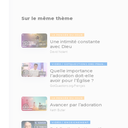
Sur le même thème
LA PENSÉE DU JOUR
Une intimité constante
09:23
avec Dieu
David Nolent
VIDÉO
GOTQUESTIONS.ORG-FRANÇAIS
Quelle importance
03:08
lʼadoration doit-elle
avoir pour lʼÉglise ?
GotQuestions.org-Français
LA PENSÉE DU JOUR
Avancer par l’adoration
07:29
Keith Butler
VIDÉO
ENSEIGNEMENT