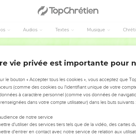
éos
Audios
Textes
Musique
Chrét
re vie privée est importante pour 
NEMENT DE L’ANNÉE !
ÉVITER LES VOTRES ?
sur le bouton « Accepter tous les cookies », vous acceptez que T
traceurs (comme des cookies ou l'identifiant unique de votre compte 
tes, leur impact, leur foi ou leur vision. Mais on voit
s données à caractère personnel (comme vos données de navigatio
fficiles qu'ils ont traversés, alors même que ce sont
 renseignées dans votre compte utilisateur) dans les buts suivants 
audience de notre service
s, et responsables reviennent sur les erreurs
 avancer avec plus de sagesse afin que leurs erreurs
ttre d'utiliser des services tiers tels que de la vidéo, des cartes
un ministère, une équipe, un groupe ou une famille,
ttre d'entrer en contact avec notre service de relation aux utilisat