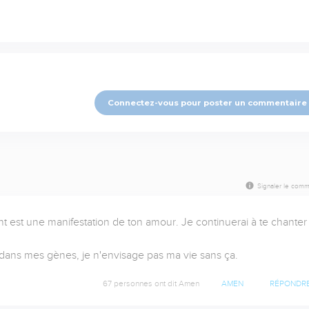
Connectez-vous pour poster un commentaire
Signaler le comm
 est une manifestation de ton amour. Je continuerai à te chanter 
nt dans mes gènes, je n'envisage pas ma vie sans ça.
67 personnes ont dit Amen
AMEN
RÉPONDR