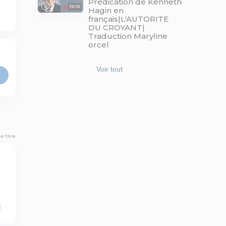
Prédication de Kenneth
59:06
Hagin en
français|L'AUTORITE
DU CROYANT|
Traduction Maryline
orcel
Voir tout
entaire
E