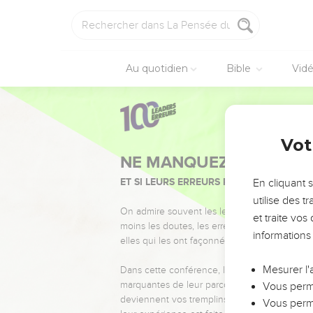
Au quotidien
Bible
Vid
Vot
NE MANQUEZ PAS L’ÉVÉ
ET SI LEURS ERREURS POUVAIENT VOUS 
En cliquant 
utilise des 
On admire souvent les leaders pour leurs réussi
et traite vo
moins les doutes, les erreurs et les saisons di
informations
elles qui les ont façonnés.
Mesurer l'
Dans cette conférence, leaders, entrepreneur
marquantes de leur parcours et les clés pour
Vous perme
deviennent vos tremplins. Que vous guidiez 
Vous perme