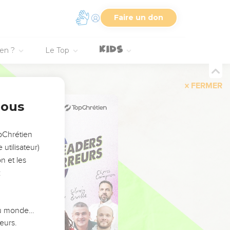
Faire un don
ien ?
Le Top
FERMER
nous
opChrétien
utilisateur)
n et les
:
 du monde…
eurs.