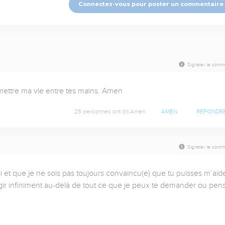
Connectez-vous pour poster un commentaire
Signaler le comm
mettre ma vie entre tes mains. Amen
25 personnes ont dit Amen
AMEN
RÉPONDR
Signaler le comm
i et que je ne sois pas toujours convaincu(e) que tu puisses m’aider
gir infiniment au-delà de tout ce que je peux te demander ou pense