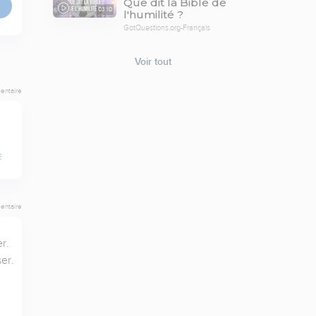
Que dit la Bible de
03:10
l'humilité ?
GotQuestions.org-Français
Voir tout
entaire
E
entaire
. 
r.
