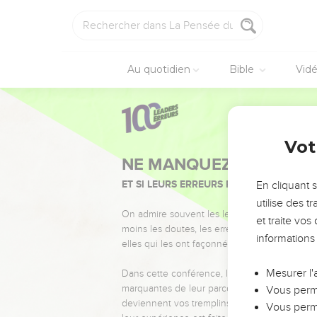
Au quotidien
Bible
Vid
Vot
NE MANQUEZ PAS L’ÉVÉ
ET SI LEURS ERREURS POUVAIENT VOUS 
En cliquant 
utilise des 
On admire souvent les leaders pour leurs réussi
et traite vo
moins les doutes, les erreurs et les saisons di
informations
elles qui les ont façonnés.
Mesurer l'
Dans cette conférence, leaders, entrepreneur
marquantes de leur parcours et les clés pour
Vous perme
deviennent vos tremplins. Que vous guidiez 
Vous perme