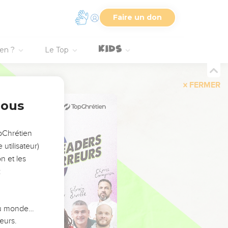
Faire un don
ien ?
Le Top
FERMER
nous
opChrétien
utilisateur)
n et les
:
 du monde…
eurs.