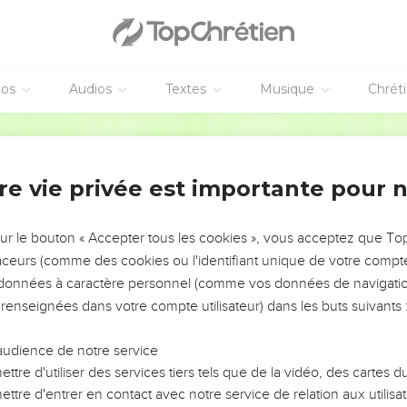
éos
Audios
Textes
Musique
Chrét
re vie privée est importante pour 
NEMENT DE L’ANNÉE !
ÉVITER LES VOTRES ?
sur le bouton « Accepter tous les cookies », vous acceptez que T
traceurs (comme des cookies ou l'identifiant unique de votre compte 
tes, leur impact, leur foi ou leur vision. Mais on voit
s données à caractère personnel (comme vos données de navigatio
fficiles qu'ils ont traversés, alors même que ce sont
 renseignées dans votre compte utilisateur) dans les buts suivants 
audience de notre service
s, et responsables reviennent sur les erreurs
 avancer avec plus de sagesse afin que leurs erreurs
ttre d'utiliser des services tiers tels que de la vidéo, des cartes
un ministère, une équipe, un groupe ou une famille,
ttre d'entrer en contact avec notre service de relation aux utilisat