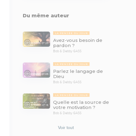
Du même auteur
LA PENSÉE DU JOUR
Avez-vous besoin de
07:20
pardon ?
Bob & Debby GASS
LA PENSÉE DU JOUR
Parlez le langage de
07:05
Dieu
Bob & Debby GASS
LA PENSÉE DU JOUR
Quelle est la source de
07:16
votre motivation ?
Bob & Debby GASS
Voir tout