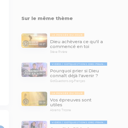
Sur le même thème
LA PENSÉE DU JOUR
Dieu achèvera ce qu'il a
08:37
commencé en toi
Stève Rivière
VIDÉO
GOTQUESTIONS.ORG-FRANÇAIS
Pourquoi prier si Dieu
04:24
connaît déjà l'avenir ?
GotQuestions.org-Français
LA PENSÉE DU JOUR
Vos épreuves sont
08:08
utiles
Abramo Tricoire
VIDÉO
GOTQUESTIONS.ORG-FRANÇAIS