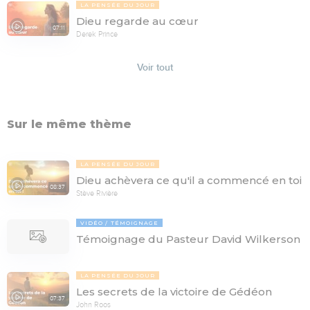
LA PENSÉE DU JOUR
Dieu regarde au cœur
07:11
Derek Prince
Voir tout
Sur le même thème
LA PENSÉE DU JOUR
Dieu achèvera ce qu'il a commencé en toi
08:37
Stève Rivière
VIDÉO
TÉMOIGNAGE
Témoignage du Pasteur David Wilkerson
LA PENSÉE DU JOUR
Les secrets de la victoire de Gédéon
07:37
John Roos