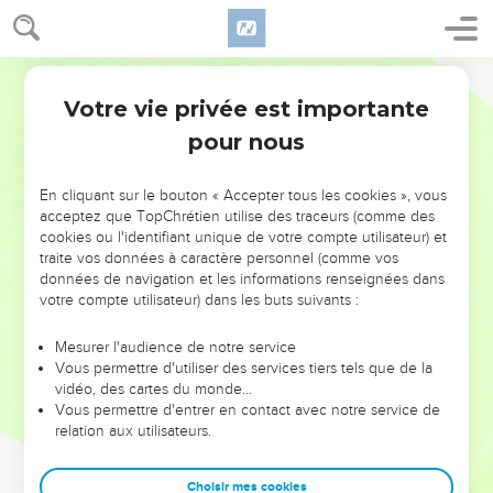
Votre vie privée est importante
pour nous
NE MANQUEZ PAS L’ÉVÉNEMENT
En cliquant sur le bouton « Accepter tous les cookies », vous
DE L’ANNÉE !
acceptez que TopChrétien utilise des traceurs (comme des
cookies ou l'identifiant unique de votre compte utilisateur) et
ET SI LEURS ERREURS POUVAIENT VOUS ÉVITER LES
traite vos données à caractère personnel (comme vos
VOTRES ?
données de navigation et les informations renseignées dans
votre compte utilisateur) dans les buts suivants :
On admire souvent les leaders pour leurs réussites, leur impact,
leur foi ou leur vision. Mais on voit moins les doutes, les erreurs
Mesurer l'audience de notre service
Vous permettre d'utiliser des services tiers tels que de la
et les saisons difficiles qu'ils ont traversés, alors même que ce
vidéo, des cartes du monde…
sont elles qui les ont façonnés.
Vous permettre d'entrer en contact avec notre service de
relation aux utilisateurs.
Dans cette conférence, leaders, entrepreneurs, et responsables
reviennent sur les erreurs marquantes de leur parcours et les
clés pour avancer avec plus de sagesse afin que leurs erreurs
Choisir mes cookies